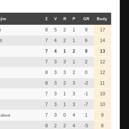
Tým
Z
V
R
P
GR
Body
8
5
2
1
9
17
B
7
4
2
1
6
14
B
7
4
1
2
9
13
7
3
3
1
2
12
8
3
3
2
0
12
8
3
2
3
-2
11
7
3
1
3
-1
10
7
3
1
3
-7
10
7
3
0
4
1
9
rálové
8
2
2
4
-5
8