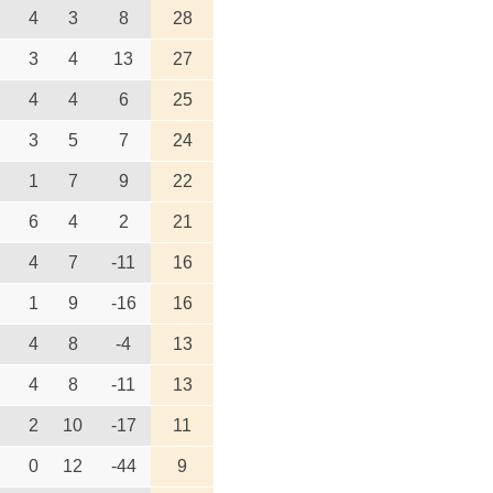
4
3
8
28
3
4
13
27
4
4
6
25
3
5
7
24
1
7
9
22
6
4
2
21
4
7
-11
16
1
9
-16
16
4
8
-4
13
4
8
-11
13
2
10
-17
11
0
12
-44
9