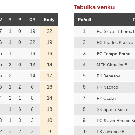
Tabulka venku
V
R
P
GR
Body
Pořadí
7
1
0
19
22
1
FC Slovan Liberec 
6
1
0
22
19
2
FC Hradec Králové 
6
1
1
19
19
3
FC Tempo Praha
5
3
0
12
18
4
MFK Chrudim B
5
2
1
14
17
5
FK Benešov
5
1
2
6
16
6
FK Náchod
4
2
1
8
14
7
FK Čáslav
4
1
3
8
13
8
SK Sparta Kolín
3
1
3
3
10
9
FC Slavia Hradec K
2
3
2
2
9
10
FK Jablonec B