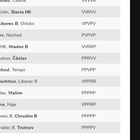
licko
, Cidlina
VVVVR
Kolín,
Slavia HK
VVRVV
Liberec B
, Orlicko
VPVPV
ov
, Náchod
PVPVP
a HK,
Hradec B
VVRRP
rutnov,
Čáslav
PPRVV
chod
, Tempo
PPVPP
echtice
, Liberec B
VPPRR
slav,
Vlašim
PPPPP
ina
, Háje
VPPRP
lonec B,
Chrudim B
PPPPP
Hradec B,
Trutnov
PPPPV