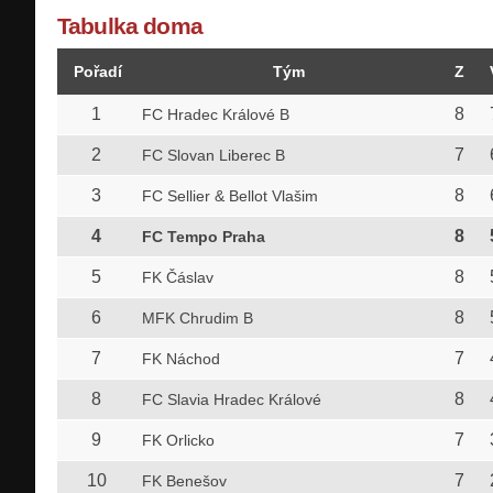
Tabulka doma
Pořadí
Tým
Z
1
8
FC Hradec Králové B
2
7
FC Slovan Liberec B
3
8
FC Sellier & Bellot Vlašim
4
8
FC Tempo Praha
5
8
FK Čáslav
6
8
MFK Chrudim B
7
7
FK Náchod
8
8
FC Slavia Hradec Králové
9
7
FK Orlicko
10
7
FK Benešov