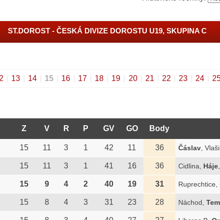
ST.DOROST - ČESKÁ DIVIZE DOROSTU U19, SKUPINA C
2
|
13
|
14
|
15
|
16
|
17
|
18
|
19
|
20
|
21
|
22
|
23
|
24
|
2
Z
V
R
P
GV
GO
Body
15
11
3
1
42
11
36
Čáslav
, Vlaš
15
11
3
1
41
16
36
Cidlina,
Háje
15
9
4
2
40
19
31
Ruprechtice,
15
8
4
3
31
23
28
Náchod,
Tem