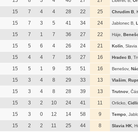
15
8
3
4
40
27
27
Liberec B,
Or
15
7
4
4
28
22
25
Chrudim B
, 
15
7
3
5
41
34
24
Jablonec B,
15
7
1
7
36
27
22
Háje,
Beneš
15
5
6
4
26
24
21
Kolín
, Slavi
15
4
4
7
16
27
16
Hradec B
, T
15
5
1
9
35
51
16
Benešov,
Ná
15
3
4
8
29
33
13
Vlašim
,
Rupr
15
3
4
8
28
39
13
Trutnov
, Čá
15
3
2
10
24
41
11
Orlicko,
Cidl
15
3
0
12
14
58
9
Tempo
, Jab
15
2
2
11
25
44
8
Slavia HK
, 