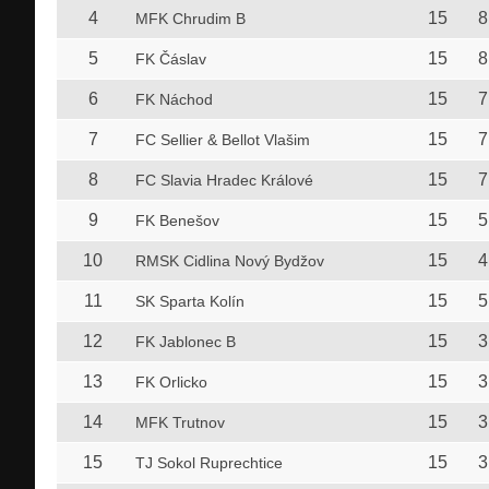
4
15
8
MFK Chrudim B
5
15
8
FK Čáslav
6
15
7
FK Náchod
7
15
7
FC Sellier & Bellot Vlašim
8
15
7
FC Slavia Hradec Králové
9
15
5
FK Benešov
10
15
4
RMSK Cidlina Nový Bydžov
11
15
5
SK Sparta Kolín
12
15
3
FK Jablonec B
13
15
3
FK Orlicko
14
15
3
MFK Trutnov
15
15
3
TJ Sokol Ruprechtice