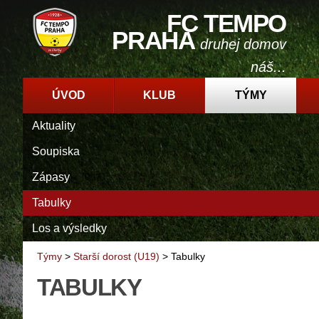
FC TEMPO
PRAHA
druhej domov
náš...
ÚVOD
KLUB
TÝMY
Aktuality
Soupiska
Zápasy
Tabulky
Los a výsledky
Týmy
>
Starší dorost (U19)
>
Tabulky
TABULKY