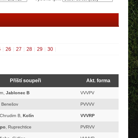
5
|
26
|
27
|
28
|
29
|
30
|
Příští soupeři
Akt. forma
im,
Jablonec B
VVVPV
, Benešov
PVVVV
 Chrudim B,
Kolín
VVVRP
po
, Ruprechtice
PVRVV