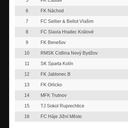
5
FK Čáslav
6
FK Náchod
7
FC Sellier & Bellot Vlašim
8
FC Slavia Hradec Králové
9
FK Benešov
10
RMSK Cidlina Nový Bydžov
11
SK Sparta Kolín
12
FK Jablonec B
13
FK Orlicko
14
MFK Trutnov
15
TJ Sokol Ruprechtice
16
FC Háje Jižní Město