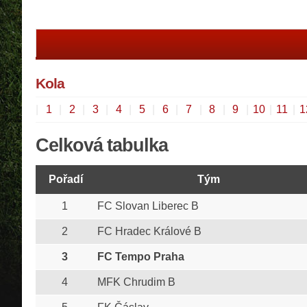
Kola
|
1
|
2
|
3
|
4
|
5
|
6
|
7
|
8
|
9
|
10
|
11
|
1
Celková tabulka
Pořadí
Tým
1
FC Slovan Liberec B
2
FC Hradec Králové B
3
FC Tempo Praha
4
MFK Chrudim B