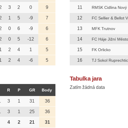
2
3
2
0
9
11
RMSK Cidlina Nový
2
1
5
-9
7
12
FC Sellier & Bellot 
2
0
6
-9
6
13
MFK Trutnov
2
0
5
-12
6
14
FC Háje Jižní Měst
1
2
4
1
5
15
FK Orlicko
1
2
4
-6
5
16
TJ Sokol Ruprechti
Tabulka jara
Zatím žádná data
R
P
GR
Body
1
3
1
31
36
1
3
1
25
36
4
2
21
31