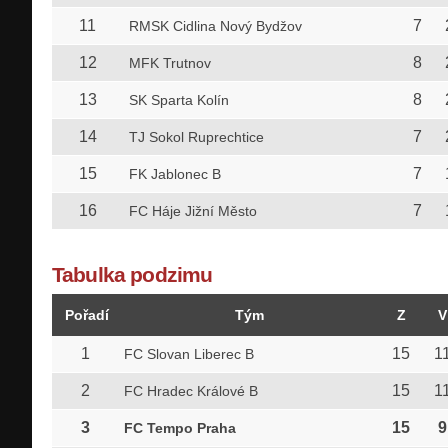
11
7
RMSK Cidlina Nový Bydžov
12
8
MFK Trutnov
13
8
SK Sparta Kolín
14
7
TJ Sokol Ruprechtice
15
7
FK Jablonec B
16
7
FC Háje Jižní Město
Tabulka podzimu
Pořadí
Tým
Z
V
1
15
1
FC Slovan Liberec B
2
15
1
FC Hradec Králové B
3
15
9
FC Tempo Praha