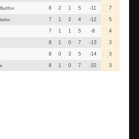
8
2
1
5
-11
7
 Bydžov
7
1
2
4
-12
5
Vlašim
7
1
1
5
-8
4
8
1
0
7
-13
3
o
8
0
3
5
-14
3
8
1
0
7
-32
3
ce