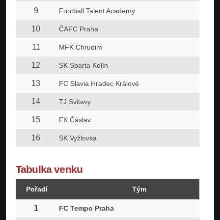
9
Football Talent Academy
10
ČAFC Praha
11
MFK Chrudim
12
SK Sparta Kolín
13
FC Slavia Hradec Králové
14
TJ Svitavy
15
FK Čáslav
16
SK Vyžlovka
Tabulka venku
Pořadí
Tým
1
FC Tempo Praha