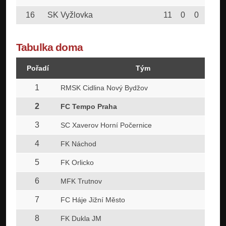
16
SK Vyžlovka
11
0
0
11
1
Tabulka doma
Pořadí
Tým
1
RMSK Cidlina Nový Bydžov
2
FC Tempo Praha
3
SC Xaverov Horní Počernice
4
FK Náchod
5
FK Orlicko
6
MFK Trutnov
7
FC Háje Jižní Město
8
FK Dukla JM