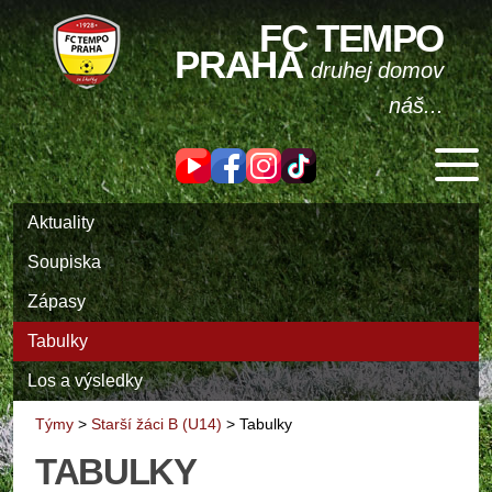
FC TEMPO
PRAHA
druhej domov
náš...
Aktuality
Soupiska
Zápasy
Tabulky
Los a výsledky
Týmy
>
Starší žáci B (U14)
>
Tabulky
TABULKY