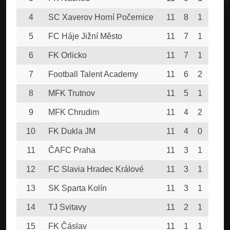
4
SC Xaverov Horní Počernice
11
8
1
2
5
5
FC Háje Jižní Město
11
7
1
3
6
6
FK Orlicko
11
7
1
3
4
7
Football Talent Academy
11
6
2
3
5
8
MFK Trutnov
11
5
1
5
5
9
MFK Chrudim
11
4
2
5
2
10
FK Dukla JM
11
4
0
7
2
11
ČAFC Praha
11
3
1
7
2
12
FC Slavia Hradec Králové
11
3
1
7
2
13
SK Sparta Kolín
11
3
1
7
3
14
TJ Svitavy
11
2
1
8
2
15
FK Čáslav
11
1
1
9
1