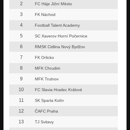
2
FC Háje Jižní Město
3
FK Náchod
4
Football Talent Academy
5
SC Xaverov Horní Počernice
6
RMSK Cidlina Nový Bydžov
7
FK Orlicko
8
MFK Chrudim
9
MFK Trutnov
10
FC Slavia Hradec Králové
11
SK Sparta Kolín
12
ČAFC Praha
13
TJ Svitavy