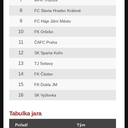
MFK Trutnov
8
FC Slavia Hradec Králové
9
FC Háje Jižní Město
10
FK Orlicko
11
ČAFC Praha
12
SK Sparta Kolín
13
TJ Svitavy
14
FK Čáslav
15
FK Dukla JM
16
SK Vyžlovka
Tabulka jara
Pořadí
Tým