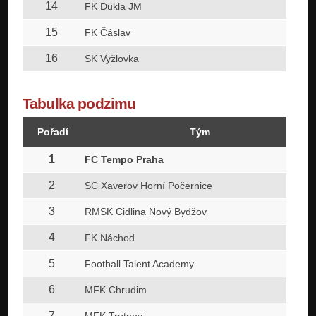
14
FK Dukla JM
15
FK Čáslav
16
SK Vyžlovka
Tabulka podzimu
Pořadí
Tým
1
FC Tempo Praha
2
SC Xaverov Horní Počernice
3
RMSK Cidlina Nový Bydžov
4
FK Náchod
5
Football Talent Academy
6
MFK Chrudim
7