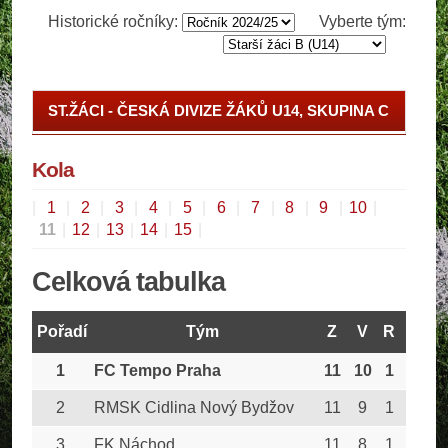
Historické ročníky:
Vyberte tým:
ST.ŽÁCI - ČESKÁ DIVIZE ŽÁKŮ U14, SKUPINA C
ST.ŽÁCI - ČESKÁ DIVIZE ŽÁKŮ U14, SK. C - O
TITUL
Kola
|
1
|
2
|
3
|
4
|
5
|
6
|
7
|
8
|
9
|
10
|
11
|
12
|
13
|
14
|
15
|
Celková tabulka
Pořadí
Tým
Z
V
R
P
G
1
FC Tempo Praha
11
10
1
0
6
2
RMSK Cidlina Nový Bydžov
11
9
1
1
5
3
FK Náchod
11
8
1
2
5