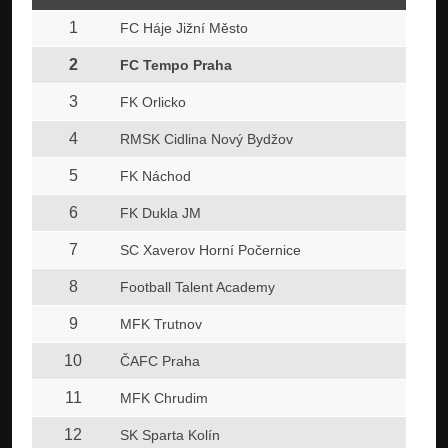
1
FC Háje Jižní Město
2
FC Tempo Praha
3
FK Orlicko
4
RMSK Cidlina Nový Bydžov
5
FK Náchod
6
FK Dukla JM
7
SC Xaverov Horní Počernice
8
Football Talent Academy
9
MFK Trutnov
10
ČAFC Praha
11
MFK Chrudim
12
SK Sparta Kolín