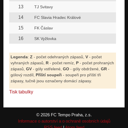
13
TJ Svitavy
14
FC Slavia Hradec Králové
15
FK Čáslav
16
SK Vyžlovka
Legenda
:
Z
- počet odehraných zápasů,
V
- počet
vyhraných zápasů,
R
- počet remíz,
P
- počet prohraných
zápasů,
GV
- góly vstřelené,
GO
- góly obdržené,
GR
-
gólový rozdíl,
Příští soupeři
- soupeři pro příští tři
zápasy, tučně jsou označeny domácí zápasy.
Tisk tabulky
© 2026 FC Tempo Praha, z.s.
Informace o autorství a o ochraně osobních údajů
RSS feed
|
Atom feed