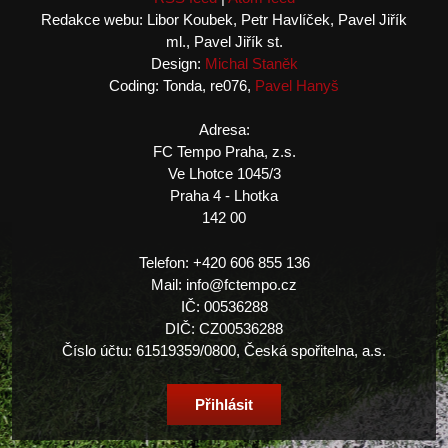
Redakce webu: Libor Koubek, Petr Havlíček, Pavel Jiřík
ml., Pavel Jiřík st.
Design:
Michal Staněk
Coding: Tonda, re076,
Pavel Hanyš
Adresa:
FC Tempo Praha, z.s.
Ve Lhotce 1045/3
Praha 4 - Lhotka
142 00
Telefon: +420 606 855 136
Mail: info@fctempo.cz
IČ: 00536288
DIČ: CZ00536288
Číslo účtu: 61519359/0800, Česká spořitelna, a.s.
Přihlásit