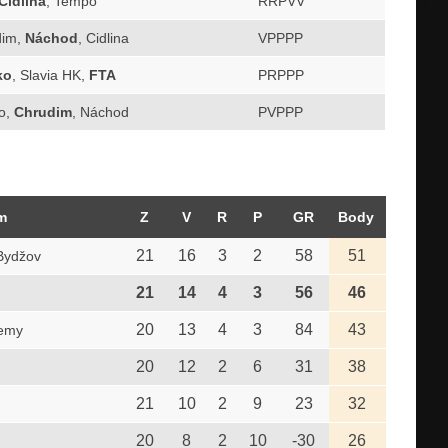
Cidlina
, Tempo
RRPVV
dim,
Náchod
, Cidlina
VPPPP
ko
, Slavia HK,
FTA
PRPPP
o,
Chrudim
, Náchod
PVPPP
m
Z
V
R
P
GR
Body
21
16
3
2
58
51
Bydžov
21
14
4
3
56
46
20
13
4
3
84
43
demy
20
12
2
6
31
38
21
10
2
9
23
32
20
8
2
10
-30
26