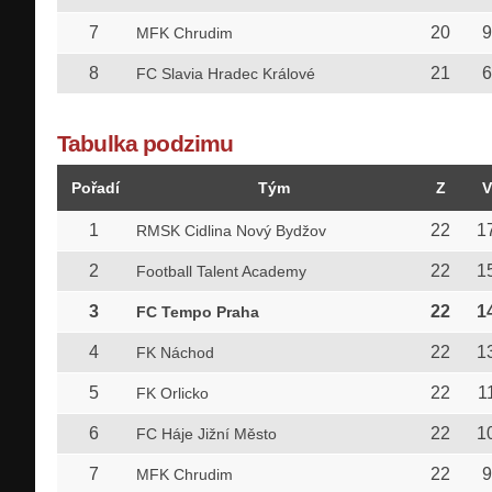
7
20
9
MFK Chrudim
8
21
6
FC Slavia Hradec Králové
Tabulka podzimu
Pořadí
Tým
Z
V
1
22
1
RMSK Cidlina Nový Bydžov
2
22
1
Football Talent Academy
3
22
1
FC Tempo Praha
4
22
1
FK Náchod
5
22
1
FK Orlicko
6
22
1
FC Háje Jižní Město
7
22
9
MFK Chrudim