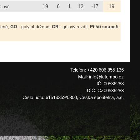
19
6
1
12
-17
19
álové
elené,
GO
- góly obdržené,
GR
- gólový rozdíl,
Příští soupeři
Telefon: +420 606 855 136
Mail: info@fctempo.cz
IČ: 00536288
DIČ: CZ00536288
Číslo účtu: 61519359/0800, Česká spořitelna, a.s.