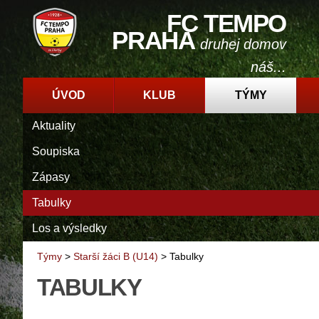
FC TEMPO
PRAHA
druhej domov
náš...
ÚVOD
KLUB
TÝMY
Aktuality
Soupiska
Zápasy
Tabulky
Los a výsledky
Týmy
>
Starší žáci B (U14)
>
Tabulky
TABULKY