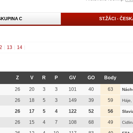
 SKUPINA C
ST.ŽÁCI - ČESK
2
|
13
|
14
|
Z
V
R
P
GV
GO
Body
26
20
3
3
101
40
63
Nách
26
18
5
3
149
39
59
Háje,
26
17
5
4
122
52
56
Slavi
26
15
4
7
108
68
49
Cidlin