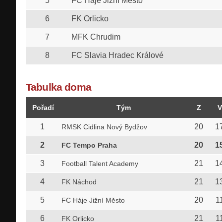
5
FC Háje Jižní Město
6
FK Orlicko
7
MFK Chrudim
8
FC Slavia Hradec Králové
Tabulka doma
Pořadí
Tým
Z
V
1
20
1
RMSK Cidlina Nový Bydžov
2
20
1
FC Tempo Praha
3
21
1
Football Talent Academy
4
21
1
FK Náchod
5
20
1
FC Háje Jižní Město
6
21
1
FK Orlicko