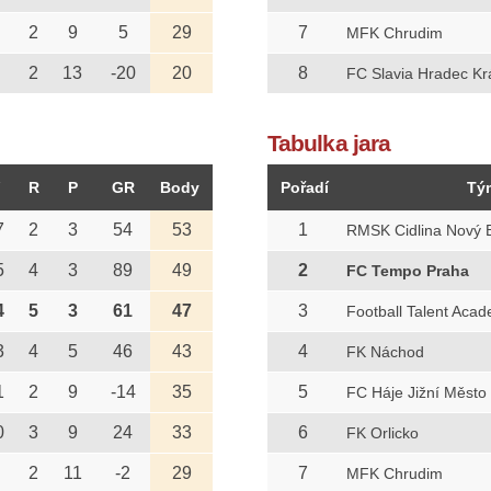
2
9
5
29
7
MFK Chrudim
2
13
-20
20
8
FC Slavia Hradec Kr
Tabulka jara
R
P
GR
Body
Pořadí
Tý
7
2
3
54
53
1
RMSK Cidlina Nový 
5
4
3
89
49
2
FC Tempo Praha
4
5
3
61
47
3
Football Talent Aca
3
4
5
46
43
4
FK Náchod
1
2
9
-14
35
5
FC Háje Jižní Město
0
3
9
24
33
6
FK Orlicko
2
11
-2
29
7
MFK Chrudim