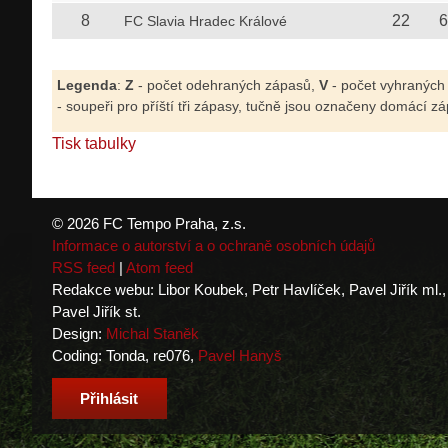
8
22
6
FC Slavia Hradec Králové
Legenda
:
Z
- počet odehraných zápasů,
V
- počet vyhraných
- soupeři pro příští tři zápasy, tučně jsou označeny domácí zá
Tisk tabulky
© 2026 FC Tempo Praha, z.s.
Informace o autorství a o ochraně osobních údajů
RSS feed
|
Atom feed
Redakce webu: Libor Koubek, Petr Havlíček, Pavel Jiřík ml.,
Pavel Jiřík st.
Design:
Michal Staněk
Coding: Tonda, re076,
Pavel Hanyš
Přihlásit