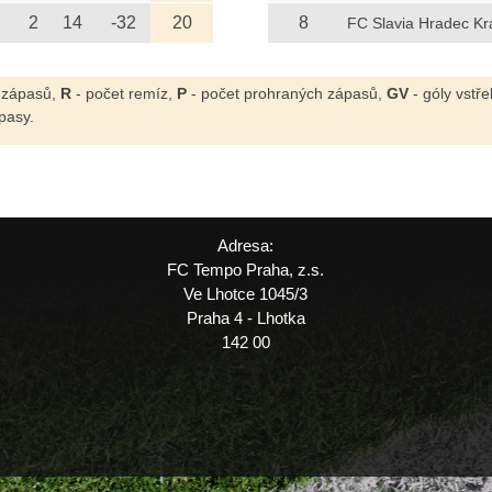
2
14
-32
20
8
FC Slavia Hradec Kr
 zápasů,
R
- počet remíz,
P
- počet prohraných zápasů,
GV
- góly vstř
pasy.
Adresa:
FC Tempo Praha, z.s.
Ve Lhotce 1045/3
Praha 4 - Lhotka
142 00