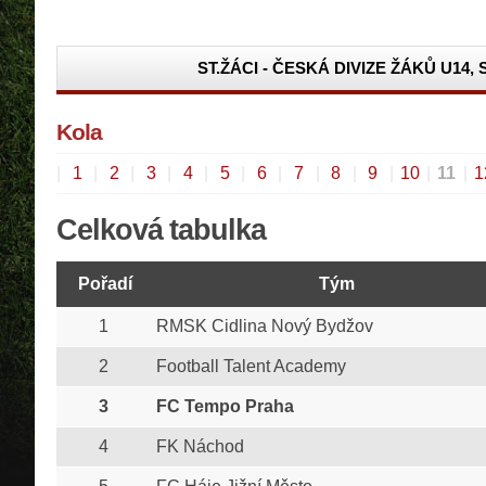
ST.ŽÁCI - ČESKÁ DIVIZE ŽÁKŮ U14,
Kola
|
1
|
2
|
3
|
4
|
5
|
6
|
7
|
8
|
9
|
10
|
11
|
1
Celková tabulka
Pořadí
Tým
1
RMSK Cidlina Nový Bydžov
2
Football Talent Academy
3
FC Tempo Praha
4
FK Náchod