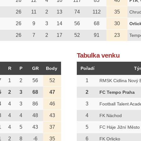
26
12
4
10
117
83
40
FTA
,
26
11
2
13
74
112
35
Chru
26
9
3
14
56
68
30
Orlic
26
7
2
17
52
91
23
Temp
Tabulka venku
R
P
GR
Body
Pořadí
Tý
7
1
2
56
52
1
RMSK Cidlina Nový 
5
2
3
68
47
2
FC Tempo Praha
4
4
3
86
46
3
Football Talent Aca
3
4
4
48
43
4
FK Náchod
1
4
5
43
37
5
FC Háje Jižní Město
1
2
8
-6
35
6
FK Orlicko