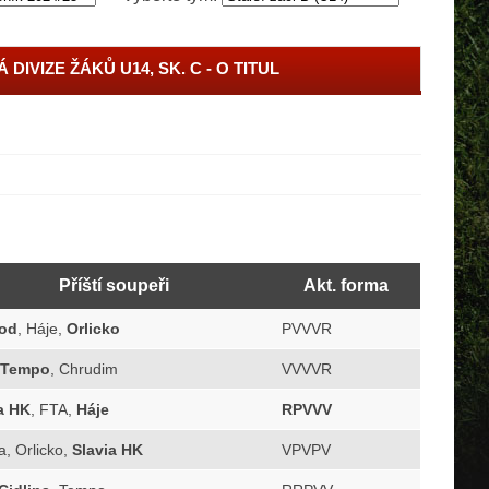
Á DIVIZE ŽÁKŮ U14, SK. C - O TITUL
Příští soupeři
Akt. forma
od
, Háje,
Orlicko
PVVVR
Tempo
, Chrudim
VVVVR
a HK
, FTA,
Háje
RPVVV
a, Orlicko,
Slavia HK
VPVPV