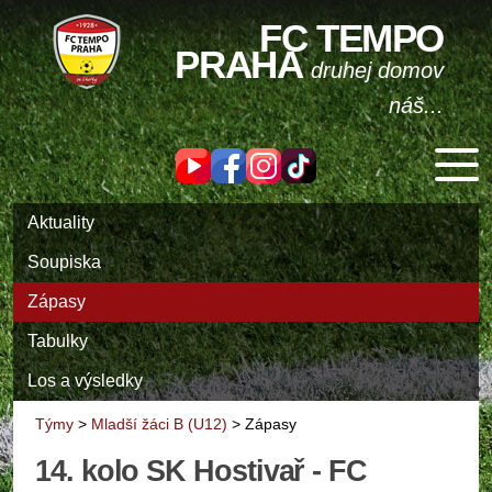
FC TEMPO
PRAHA
druhej domov
náš...
Aktuality
Soupiska
Zápasy
Tabulky
Los a výsledky
Týmy
>
Mladší žáci B (U12)
>
Zápasy
14. kolo SK Hostivař - FC