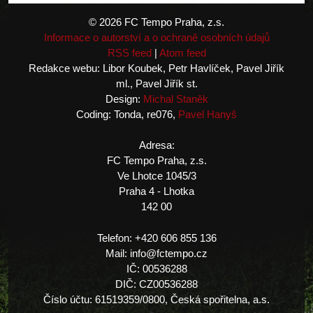
© 2026 FC Tempo Praha, z.s.
Informace o autorství a o ochraně osobních údajů
RSS feed
|
Atom feed
Redakce webu: Libor Koubek, Petr Havlíček, Pavel Jiřík
ml., Pavel Jiřík st.
Design:
Michal Staněk
Coding: Tonda, re076,
Pavel Hanyš
Adresa:
FC Tempo Praha, z.s.
Ve Lhotce 1045/3
Praha 4 - Lhotka
142 00
Telefon: +420 606 855 136
Mail: info@fctempo.cz
IČ: 00536288
DIČ: CZ00536288
Číslo účtu: 61519359/0800, Česká spořitelna, a.s.