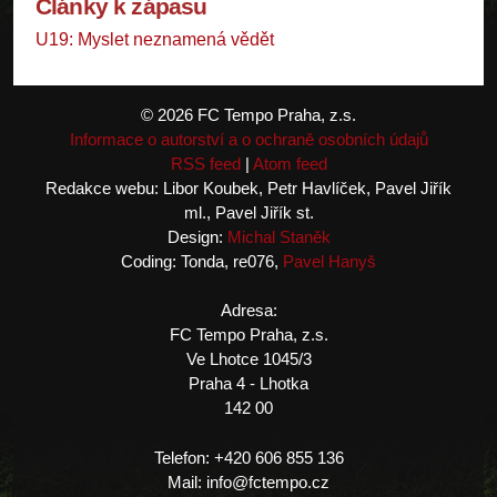
Články k zápasu
U19: Myslet neznamená vědět
© 2026 FC Tempo Praha, z.s.
Informace o autorství a o ochraně osobních údajů
RSS feed
|
Atom feed
Redakce webu: Libor Koubek, Petr Havlíček, Pavel Jiřík
ml., Pavel Jiřík st.
Design:
Michal Staněk
Coding: Tonda, re076,
Pavel Hanyš
Adresa:
FC Tempo Praha, z.s.
Ve Lhotce 1045/3
Praha 4 - Lhotka
142 00
Telefon: +420 606 855 136
Mail: info@fctempo.cz