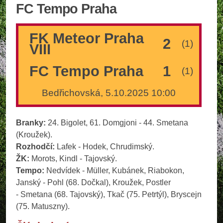
FC Tempo Praha
FK Meteor Praha
2
(1)
VIII
FC Tempo Praha
1
(1)
Bedřichovská, 5.10.2025 10:00
Branky:
24. Bigolet, 61. Domgjoni - 44. Smetana
(Kroužek).
Rozhodčí:
Lafek - Hodek, Chrudimský.
ŽK:
Morots, Kindl - Tajovský.
Tempo:
Nedvídek - Müller, Kubánek, Riabokon,
Janský - Pohl (68. Dočkal), Kroužek, Postler
- Smetana (68. Tajovský), Tkač (75. Petrtýl), Bryscejn
(75. Matuszny).