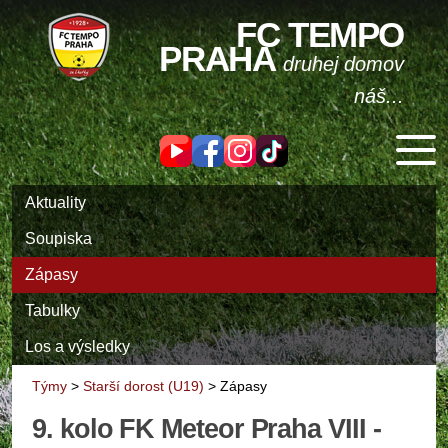
FC TEMPO
PRAHA
druhej domov
náš...
Aktuality
Soupiska
Zápasy
Tabulky
Los a výsledky
Týmy
>
Starší dorost (U19)
>
Zápasy
9. kolo FK Meteor Praha VIII -