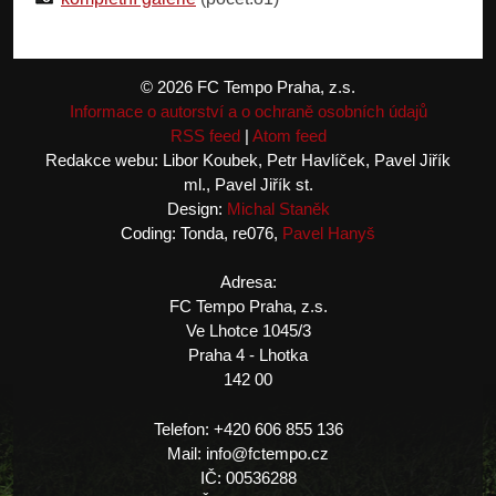
© 2026 FC Tempo Praha, z.s.
Informace o autorství a o ochraně osobních údajů
RSS feed
|
Atom feed
Redakce webu: Libor Koubek, Petr Havlíček, Pavel Jiřík
ml., Pavel Jiřík st.
Design:
Michal Staněk
Coding: Tonda, re076,
Pavel Hanyš
Adresa:
FC Tempo Praha, z.s.
Ve Lhotce 1045/3
Praha 4 - Lhotka
142 00
Telefon: +420 606 855 136
Mail: info@fctempo.cz
IČ: 00536288