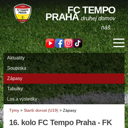
FC TEMPO
PRAHA
druhej domov
náš...
Aktuality
Soupiska
Zápasy
Tabulky
Los a výsledky
Týmy
>
Starší dorost (U19)
>
Zápasy
16. kolo FC Tempo Praha - FK