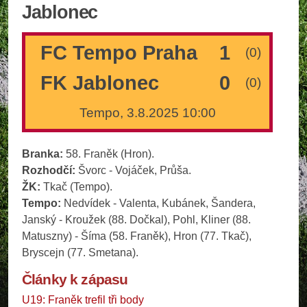
Jablonec
FC Tempo Praha
1
(0)
FK Jablonec
0
(0)
Tempo, 3.8.2025 10:00
Branka:
58. Franěk (Hron).
Rozhodčí:
Švorc - Vojáček, Průša.
ŽK:
Tkač (Tempo).
Tempo:
Nedvídek - Valenta, Kubánek, Šandera,
Janský - Kroužek (88. Dočkal), Pohl, Kliner (88.
Matuszny) - Šíma (58. Franěk), Hron (77. Tkač),
Bryscejn (77. Smetana).
Články k zápasu
U19: Franěk trefil tři body