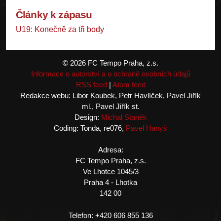
Články k zápasu
U19: Konečně za tři body
© 2026 FC Tempo Praha, z.s.
Informace o autorství a o ochraně osobních údajů
RSS feed
|
Atom feed
Redakce webu: Libor Koubek, Petr Havlíček, Pavel Jiřík
ml., Pavel Jiřík st.
Design:
Michal Staněk
Coding: Tonda, re076,
Pavel Hanyš
Adresa:
FC Tempo Praha, z.s.
Ve Lhotce 1045/3
Praha 4 - Lhotka
142 00
Telefon: +420 606 855 136