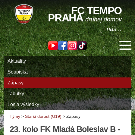
FC TEMPO
PRAHA
druhej domov
náš...
Aktuality
Soupiska
Zápasy
Tabulky
Los a výsledky
Týmy
>
Starší dorost (U19)
>
Zápasy
23. kolo FK Mladá Boleslav B -