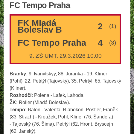
FC Tempo Praha
FK Mladá
2
(1)
Boleslav B
FC Tempo Praha
4
(3)
9. ZŠ UMT, 29.3.2026 10:00
Branky:
9. Ivanytskyy, 88. Juranka - 19. Kliner
(Pohl), 22. Petrtýl (Tajovský), 35. Petrtýl, 65. Tajovský
(Kliner).
Rozhodčí:
Polena - Lafek, Lahoda.
ŽK:
Roller (Mladá Boleslav).
Tempo:
Balon - Valenta, Riabokon, Postler, Franěk
(83. Strach) - Kroužek, Pohl, Kliner (76. Šandera)
- Tajovský (76. Šíma), Petrtýl (62. Hron), Bryscejn
(62. Janský).