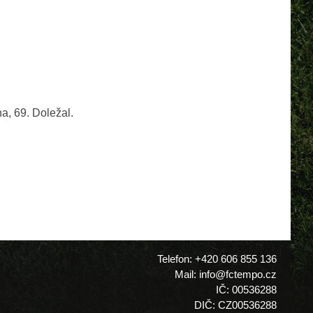
a, 69. Doležal.
Telefon: +420 606 855 136
Mail: info@fctempo.cz
IČ: 00536288
DIČ: CZ00536288