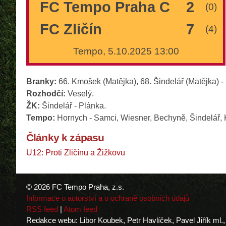
FC Tempo Praha C
2
(0)
FC Zličín
7
(4)
Tempo, 5.10.2025 13:00
Branky:
66. Kmošek (Matějka), 68. Šindelář (Matějka) - 
Rozhodčí:
Veselý.
ŽK:
Šindelář - Plánka.
Tempo:
Hornych - Samci, Wiesner, Bechyně, Šindelář, 
Články k zápasu
U12: Proti Zličínu a Žižkovu
© 2026 FC Tempo Praha, z.s.
Informace o autorství a o ochraně osobních údajů
RSS feed
|
Atom feed
Redakce webu: Libor Koubek, Petr Havlíček, Pavel Jiřík ml.,