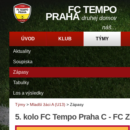
FC TEMPO
PRAHA
druhej domov
náš...
ÚVOD
KLUB
TÝMY
Aktuality
Soupiska
Zápasy
Tabulky
Los a výsledky
Týmy
>
Mladší žáci A (U13)
>
Zápasy
5. kolo FC Tempo Praha C - FC Zl