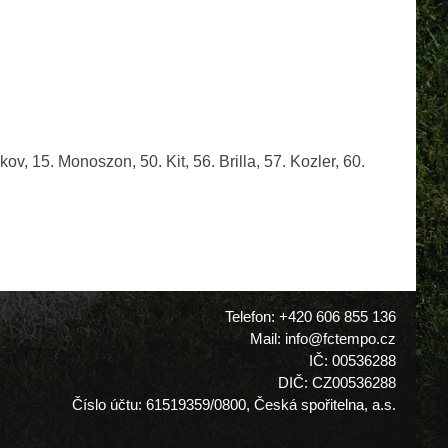
v, 15. Monoszon, 50. Kit, 56. Brilla, 57. Kozler, 60.
Telefon: +420 606 855 136
Mail: info@fctempo.cz
IČ: 00536288
DIČ: CZ00536288
Číslo účtu: 61519359/0800, Česká spořitelna, a.s.