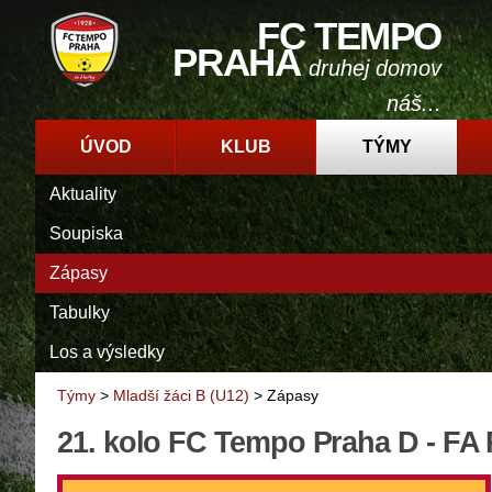
FC TEMPO
PRAHA
druhej domov
náš...
ÚVOD
KLUB
TÝMY
Aktuality
Soupiska
Zápasy
Tabulky
Los a výsledky
Týmy
>
Mladší žáci B (U12)
>
Zápasy
21. kolo FC Tempo Praha D - FA