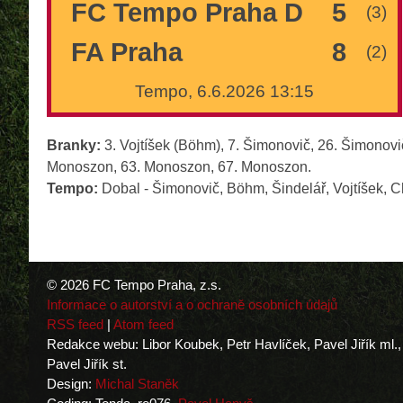
FC Tempo Praha D
5
(3)
FA Praha
8
(2)
Tempo, 6.6.2026 13:15
Branky:
3. Vojtíšek (Böhm), 7. Šimonovič, 26. Šimonovič 
Monoszon, 63. Monoszon, 67. Monoszon.
Tempo:
Dobal - Šimonovič, Böhm, Šindelář, Vojtíšek, C
© 2026 FC Tempo Praha, z.s.
Informace o autorství a o ochraně osobních údajů
RSS feed
|
Atom feed
Redakce webu: Libor Koubek, Petr Havlíček, Pavel Jiřík ml.,
Pavel Jiřík st.
Design:
Michal Staněk