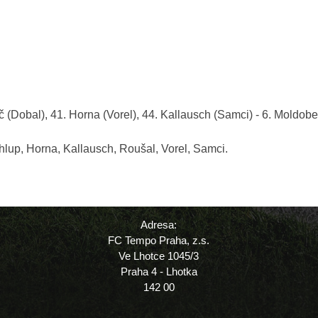
(Dobal), 41. Horna (Vorel), 44. Kallausch (Samci) - 6. Moldobeko
hlup, Horna, Kallausch, Roušal, Vorel, Samci.
Adresa:
FC Tempo Praha, z.s.
Ve Lhotce 1045/3
Praha 4 - Lhotka
142 00