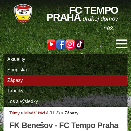
FC TEMPO
PRAHA
druhej domov
náš...
Aktuality
Soupiska
Zápasy
Tabulky
Los a výsledky
Týmy
>
Mladší žáci A (U13)
>
Zápasy
FK Benešov - FC Tempo Praha