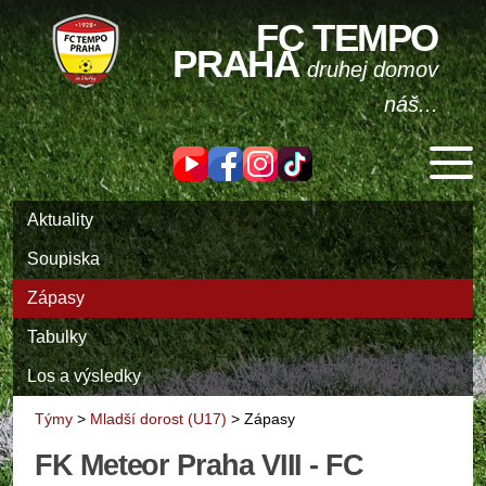
FC TEMPO
PRAHA
druhej domov
náš...
Aktuality
Soupiska
Zápasy
Tabulky
Los a výsledky
Týmy
>
Mladší dorost (U17)
>
Zápasy
FK Meteor Praha VIII - FC