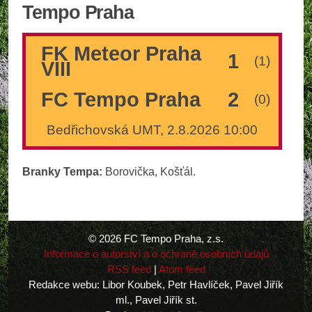
Tempo Praha
FK Meteor Praha
1
(1)
VIII
FC Tempo Praha
2
(0)
Bedřichovská UMT, 2.8.2026 10:00
Branky Tempa:
Borovička, Košťál.
© 2026 FC Tempo Praha, z.s.
Informace o autorství a o ochraně osobních údajů
RSS feed
|
Atom feed
Redakce webu: Libor Koubek, Petr Havlíček, Pavel Jiřík
ml., Pavel Jiřík st.