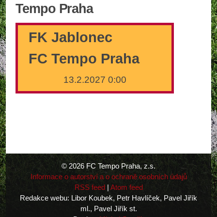
Tempo Praha
FK Jablonec
FC Tempo Praha
13.2.2027 0:00
© 2026 FC Tempo Praha, z.s.
Informace o autorství a o ochraně osobních údajů
RSS feed
|
Atom feed
Redakce webu: Libor Koubek, Petr Havlíček, Pavel Jiřík
ml., Pavel Jiřík st.