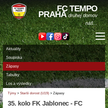
FC TEMPO
PRAHA
druhej domov
náš...
Aktuality
Soupiska
Zápasy
Tabulky
Los a výsledky
Týmy
>
Starší dorost (U19)
>
Zápasy
35. kolo FK Jablonec - FC