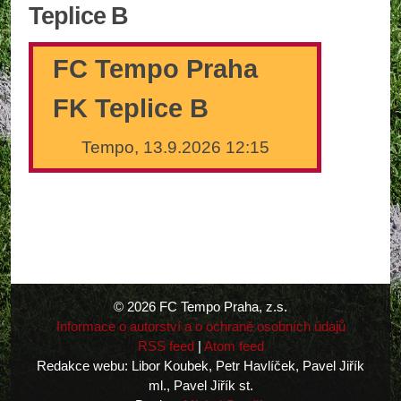
Teplice B
FC Tempo Praha
FK Teplice B
Tempo, 13.9.2026 12:15
© 2026 FC Tempo Praha, z.s.
Informace o autorství a o ochraně osobních údajů
RSS feed
|
Atom feed
Redakce webu: Libor Koubek, Petr Havlíček, Pavel Jiřík
ml., Pavel Jiřík st.