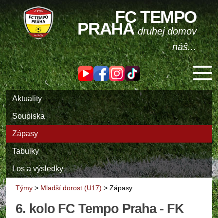
FC TEMPO
PRAHA
druhej domov
náš...
Aktuality
Soupiska
Zápasy
Tabulky
Los a výsledky
Týmy
>
Mladší dorost (U17)
>
Zápasy
6. kolo FC Tempo Praha - FK