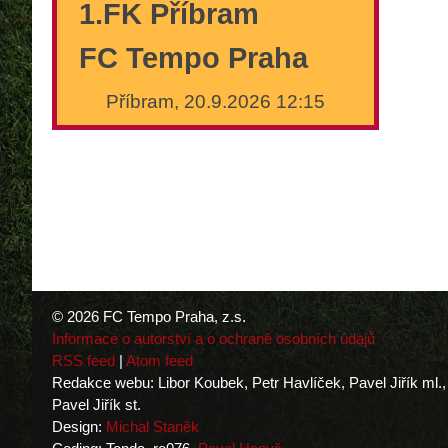
1.FK Příbram
FC Tempo Praha
Příbram, 20.9.2026 12:15
© 2026 FC Tempo Praha, z.s.
Informace o autorství a o ochraně osobních údajů
RSS feed
|
Atom feed
Redakce webu: Libor Koubek, Petr Havlíček, Pavel Jiřík ml.,
Pavel Jiřík st.
Design:
Michal Staněk