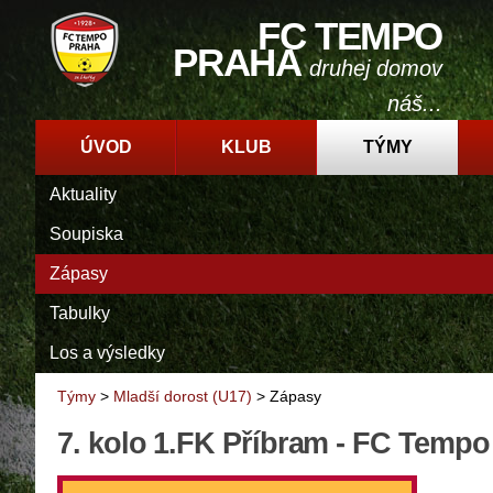
FC TEMPO
PRAHA
druhej domov
náš...
ÚVOD
KLUB
TÝMY
Aktuality
Soupiska
Zápasy
Tabulky
Los a výsledky
Týmy
>
Mladší dorost (U17)
>
Zápasy
7. kolo 1.FK Příbram - FC Tempo