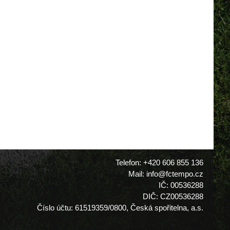
Telefon: +420 606 855 136
Mail: info@fctempo.cz
IČ: 00536288
DIČ: CZ00536288
Číslo účtu: 61519359/0800, Česká spořitelna, a.s.