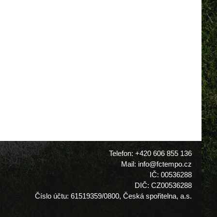
Telefon: +420 606 855 136
Mail: info@fctempo.cz
IČ: 00536288
DIČ: CZ00536288
Číslo účtu: 61519359/0800, Česká spořitelna, a.s.