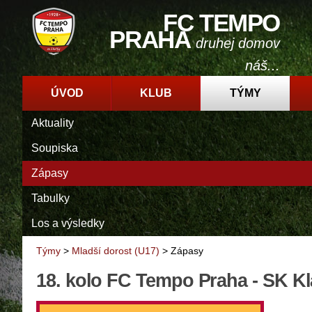
FC TEMPO
PRAHA
druhej domov
náš...
ÚVOD
KLUB
TÝMY
Aktuality
Soupiska
Zápasy
Tabulky
Los a výsledky
Týmy
>
Mladší dorost (U17)
>
Zápasy
18. kolo FC Tempo Praha - SK K