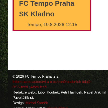
FC Tempo Praha
SK Kladno
Tempo, 19.8.2026 12:15
© 2026 FC Tempo Praha, z.s.
Informace o autorství a o ochraně osobních údajů
RSS feed
|
Atom feed
Redakce webu: Libor Koubek, Petr Havlíček, Pavel Jiřík ml.,
Pavel Jiřík st.
Design:
Michal Staněk