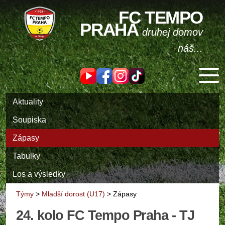
FC TEMPO
PRAHA
druhej domov
náš...
Aktuality
Soupiska
Zápasy
Tabulky
Los a výsledky
Týmy
>
Mladší dorost (U17)
>
Zápasy
24. kolo FC Tempo Praha - TJ