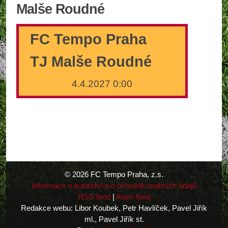
Malše Roudné
FC Tempo Praha
TJ Malše Roudné
4.4.2027 0:00
© 2026 FC Tempo Praha, z.s.
Informace o autorství a o ochraně osobních údajů
RSS feed
|
Atom feed
Redakce webu: Libor Koubek, Petr Havlíček, Pavel Jiřík
ml., Pavel Jiřík st.