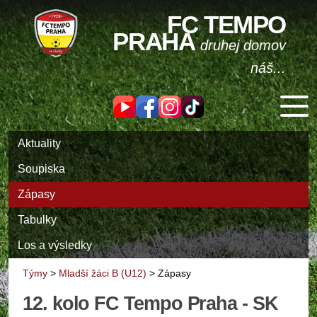
FC TEMPO
PRAHA
druhej domov
náš...
Aktuality
Soupiska
Zápasy
Tabulky
Los a výsledky
Týmy
>
Mladší žáci B (U12)
>
Zápasy
12. kolo FC Tempo Praha - SK