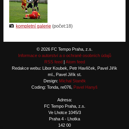
kompletní galerie
(počet:18)
© 2026 FC Tempo Praha, z.s.
Informace o autorství a o ochraně osobních údajů
RSS feed
|
Atom feed
Redakce webu: Libor Koubek, Petr Havlíček, Pavel Jiřík
ml., Pavel Jiřík st.
Design:
Michal Staněk
Coding: Tonda, re076,
Pavel Hanyš
Adresa:
FC Tempo Praha, z.s.
Ve Lhotce 1045/3
Praha 4 - Lhotka
142 00