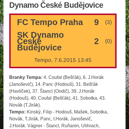
Dynamo České Budějovice
FC Tempo Praha
9
(3)
SK Dynamo
České
2
(0)
Budějovice
Tempo, 7.6.2015 13:45
Branky Tempa:
4. Coufal (Bešťák), 6. J.Horák
(Janoševič), 14. Panc (Hodouš), 31. Bešťák
(Havlíček), 37. Štancl (Ondič), 39. J.Horák
(Hodouš), 40. Coufal (Bešťák), 41. Sobotka, 43.
Novák (T.Jirák).
Tempo:
Kinský, Filip - Hodouš, Mašek, Sobotka,
Novák, T.Jirák, Panc, I.Horák, Janoševič,
J.Horák. Vágner - Štancl, Ruňanin, Ulihrach,