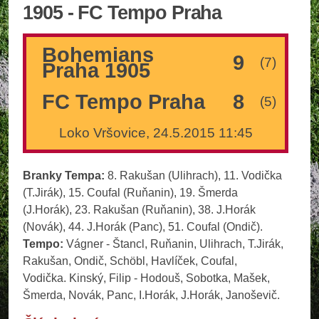
1905 - FC Tempo Praha
Bohemians
9
(7)
Praha 1905
FC Tempo Praha
8
(5)
Loko Vršovice, 24.5.2015 11:45
Branky Tempa:
8. Rakušan (Ulihrach), 11. Vodička
(T.Jirák), 15. Coufal (Ruňanin), 19. Šmerda
(J.Horák), 23. Rakušan (Ruňanin), 38. J.Horák
(Novák), 44. J.Horák (Panc), 51. Coufal (Ondič).
Tempo:
Vágner - Štancl, Ruňanin, Ulihrach, T.Jirák,
Rakušan, Ondič, Schöbl, Havlíček, Coufal,
Vodička. Kinský, Filip - Hodouš, Sobotka, Mašek,
Šmerda, Novák, Panc, I.Horák, J.Horák, Janoševič.