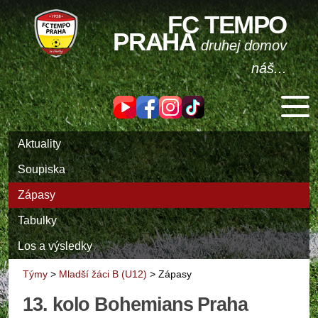
FC TEMPO
PRAHA
druhej domov
náš...
Aktuality
Soupiska
Zápasy
Tabulky
Los a výsledky
Týmy
>
Mladší žáci B (U12)
>
Zápasy
13. kolo Bohemians Praha