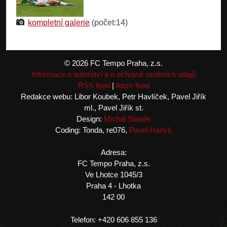
kompletní galerie
(počet:14)
© 2026 FC Tempo Praha, z.s.
Informace o autorství a o ochraně osobních údajů
RSS feed
|
Atom feed
Redakce webu: Libor Koubek, Petr Havlíček, Pavel Jiřík
ml., Pavel Jiřík st.
Design:
Michal Staněk
Coding: Tonda, re076,
Pavel Hanyš
Adresa:
FC Tempo Praha, z.s.
Ve Lhotce 1045/3
Praha 4 - Lhotka
142 00
Telefon: +420 606 855 136