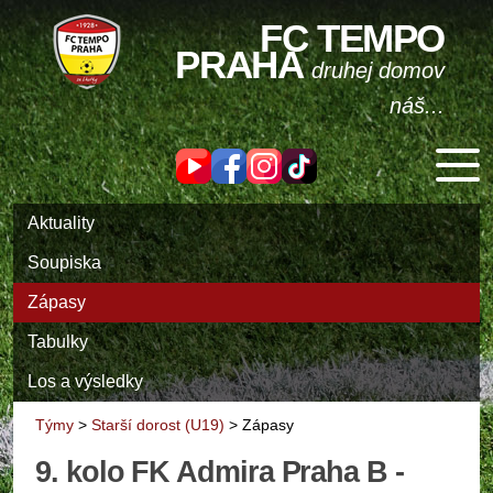
FC TEMPO
PRAHA
druhej domov
náš...
Aktuality
Soupiska
Zápasy
Tabulky
Los a výsledky
Týmy
>
Starší dorost (U19)
>
Zápasy
9. kolo FK Admira Praha B -