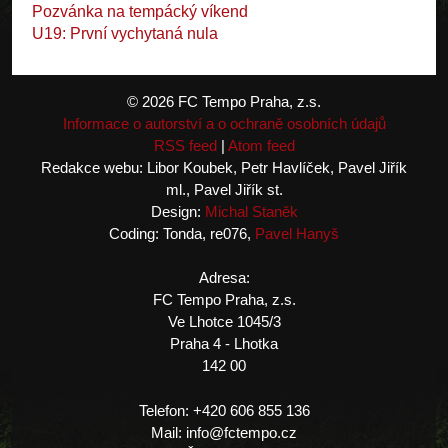
Pozvánka na tempácký víkend
U19: První vychytaná nula
© 2026 FC Tempo Praha, z.s.
Informace o autorství a o ochraně osobních údajů
RSS feed
|
Atom feed
Redakce webu: Libor Koubek, Petr Havlíček, Pavel Jiřík
ml., Pavel Jiřík st.
Design:
Michal Staněk
Coding: Tonda, re076,
Pavel Hanyš
Adresa:
FC Tempo Praha, z.s.
Ve Lhotce 1045/3
Praha 4 - Lhotka
142 00
Telefon: +420 606 855 136
Mail: info@fctempo.cz