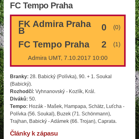
FC Tempo Praha
FK Admira Praha
0
(0)
B
FC Tempo Praha
2
(1)
Admira UMT, 7.10.2017 10:00
Branky:
28. Babický (Polívka), 90. + 1. Soukal
(Babický).
Rozhodčí:
Vyhnanovský - Kozlík, Král.
Diváků:
50.
Tempo:
Hozák - Mašek, Hampapa, Schätz, Luťcha -
Polívka (56. Soukal), Buzek (71. Schönmann),
Trajhan, Babický - Adámek (66. Trojan), Caprata.
Články k zápasu