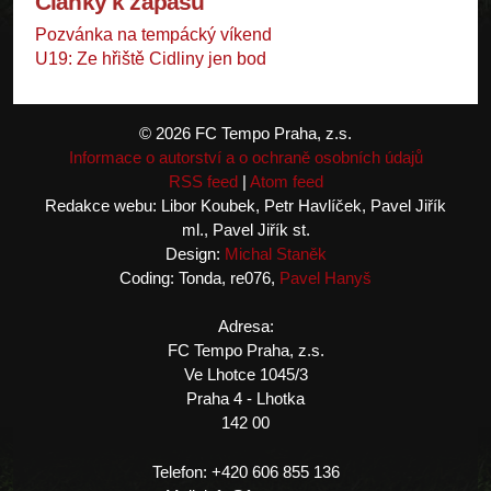
Články k zápasu
Pozvánka na tempácký víkend
U19: Ze hřiště Cidliny jen bod
© 2026 FC Tempo Praha, z.s.
Informace o autorství a o ochraně osobních údajů
RSS feed
|
Atom feed
Redakce webu: Libor Koubek, Petr Havlíček, Pavel Jiřík
ml., Pavel Jiřík st.
Design:
Michal Staněk
Coding: Tonda, re076,
Pavel Hanyš
Adresa:
FC Tempo Praha, z.s.
Ve Lhotce 1045/3
Praha 4 - Lhotka
142 00
Telefon: +420 606 855 136