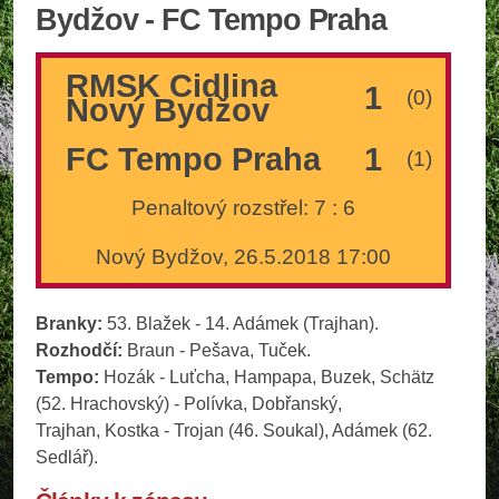
Bydžov - FC Tempo Praha
RMSK Cidlina
1
(0)
Nový Bydžov
FC Tempo Praha
1
(1)
Penaltový rozstřel: 7 : 6
Nový Bydžov, 26.5.2018 17:00
Branky:
53. Blažek - 14. Adámek (Trajhan).
Rozhodčí:
Braun - Pešava, Tuček.
Tempo:
Hozák - Luťcha, Hampapa, Buzek, Schätz
(52. Hrachovský) - Polívka, Dobřanský,
Trajhan, Kostka - Trojan (46. Soukal), Adámek (62.
Sedlář).