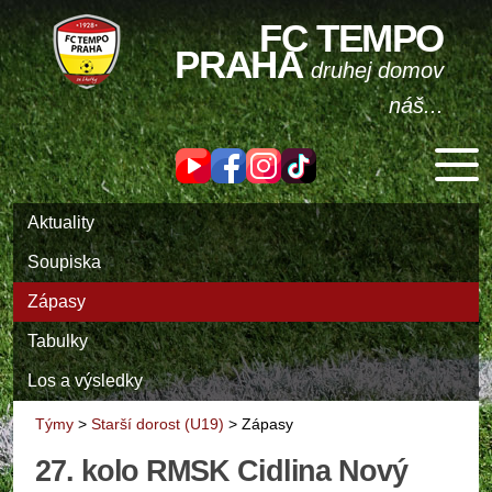
FC TEMPO
PRAHA
druhej domov
náš...
Aktuality
Soupiska
Zápasy
Tabulky
Los a výsledky
Týmy
>
Starší dorost (U19)
>
Zápasy
27. kolo RMSK Cidlina Nový