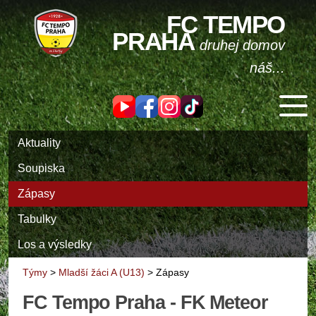
FC TEMPO
PRAHA
druhej domov
náš...
Aktuality
Soupiska
Zápasy
Tabulky
Los a výsledky
Týmy
>
Mladší žáci A (U13)
>
Zápasy
FC Tempo Praha - FK Meteor