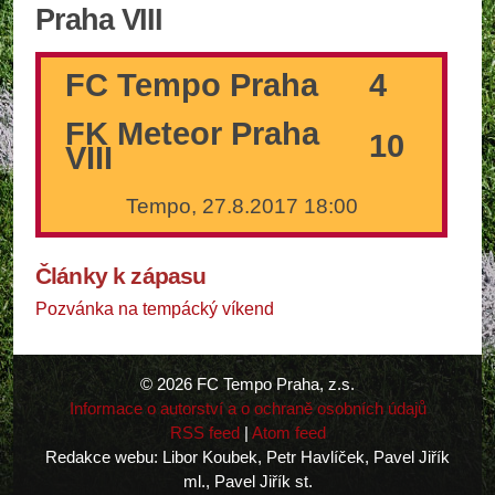
Praha VIII
FC Tempo Praha
4
FK Meteor Praha
10
VIII
Tempo, 27.8.2017 18:00
Články k zápasu
Pozvánka na tempácký víkend
© 2026 FC Tempo Praha, z.s.
Informace o autorství a o ochraně osobních údajů
RSS feed
|
Atom feed
Redakce webu: Libor Koubek, Petr Havlíček, Pavel Jiřík
ml., Pavel Jiřík st.