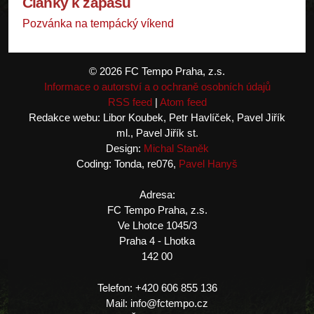
Články k zápasu
Pozvánka na tempácký víkend
© 2026 FC Tempo Praha, z.s.
Informace o autorství a o ochraně osobních údajů
RSS feed
|
Atom feed
Redakce webu: Libor Koubek, Petr Havlíček, Pavel Jiřík
ml., Pavel Jiřík st.
Design:
Michal Staněk
Coding: Tonda, re076,
Pavel Hanyš
Adresa:
FC Tempo Praha, z.s.
Ve Lhotce 1045/3
Praha 4 - Lhotka
142 00
Telefon: +420 606 855 136
Mail: info@fctempo.cz