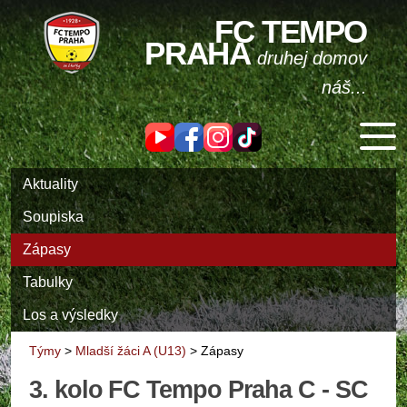
FC TEMPO
PRAHA
druhej domov
náš...
Aktuality
Soupiska
Zápasy
Tabulky
Los a výsledky
Týmy
>
Mladší žáci A (U13)
>
Zápasy
3. kolo FC Tempo Praha C - SC