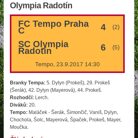
Olympia Radotín
FC Tempo Praha
4
(2)
C
SC Olympia
6
(5)
Radotín
Tempo, 23.9.2017 14:30
Branky Tempa:
5. Dylyn (Prokeš), 29. Prokeš
(Šerák), 42. Dylyn (Mayerová), 44. Prokeš.
Rozhodčí:
Lerch.
Diváků:
20.
Tempo:
Maláček - Šerák, Šimončič, Vaniš, Dylyn,
Chochola, Šolc, Mayerová, Špaček, Prokeš, Mayer,
Moučka.