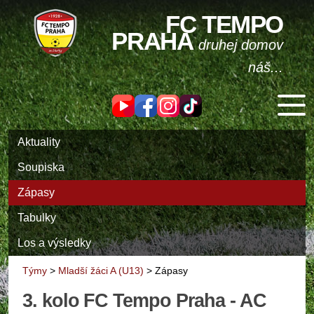
FC TEMPO
PRAHA
druhej domov
náš...
Aktuality
Soupiska
Zápasy
Tabulky
Los a výsledky
Týmy
>
Mladší žáci A (U13)
>
Zápasy
3. kolo FC Tempo Praha - AC