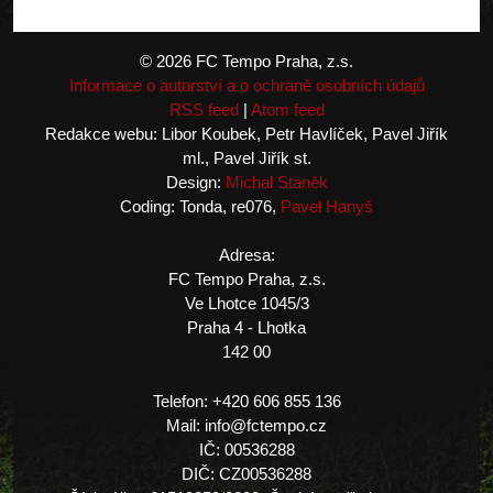
© 2026 FC Tempo Praha, z.s.
Informace o autorství a o ochraně osobních údajů
RSS feed
|
Atom feed
Redakce webu: Libor Koubek, Petr Havlíček, Pavel Jiřík
ml., Pavel Jiřík st.
Design:
Michal Staněk
Coding: Tonda, re076,
Pavel Hanyš
Adresa:
FC Tempo Praha, z.s.
Ve Lhotce 1045/3
Praha 4 - Lhotka
142 00
Telefon: +420 606 855 136
Mail: info@fctempo.cz
IČ: 00536288
DIČ: CZ00536288