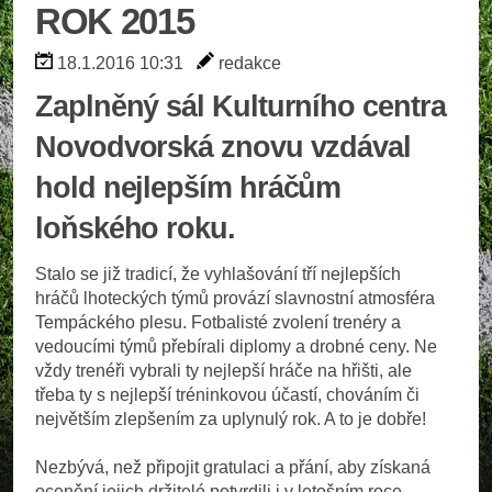
ROK 2015
18.1.2016 10:31
redakce
Zaplněný sál Kulturního centra
Novodvorská znovu vzdával
hold nejlepším hráčům
loňského roku.
Stalo se již tradicí, že vyhlašování tří nejlepších
hráčů lhoteckých týmů provází slavnostní atmosféra
Tempáckého plesu. Fotbalisté zvolení trenéry a
vedoucími týmů přebírali diplomy a drobné ceny. Ne
vždy trenéři vybrali ty nejlepší hráče na hřišti, ale
třeba ty s nejlepší tréninkovou účastí, chováním či
největším zlepšením za uplynulý rok. A to je dobře!
Nezbývá, než připojit gratulaci a přání, aby získaná
ocenění jejich držitelé potvrdili i v letošním roce.