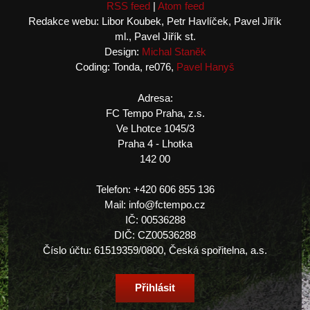
RSS feed
|
Atom feed
Redakce webu: Libor Koubek, Petr Havlíček, Pavel Jiřík
ml., Pavel Jiřík st.
Design:
Michal Staněk
Coding: Tonda, re076,
Pavel Hanyš
Adresa:
FC Tempo Praha, z.s.
Ve Lhotce 1045/3
Praha 4 - Lhotka
142 00
Telefon: +420 606 855 136
Mail: info@fctempo.cz
IČ: 00536288
DIČ: CZ00536288
Číslo účtu: 61519359/0800, Česká spořitelna, a.s.
Přihlásit