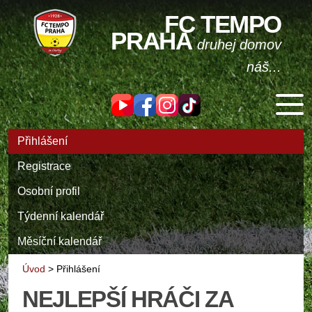
FC TEMPO
PRAHA
druhej domov
náš...
Přihlášení
Registrace
Osobní profil
Týdenní kalendář
Měsíční kalendář
Úvod
>
Přihlášení
NEJLEPŠÍ HRÁČI ZA