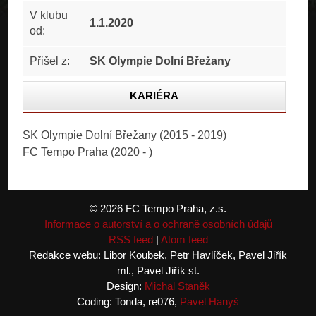
V klubu
1.1.2020
od:
Přišel z:
SK Olympie Dolní Břežany
KARIÉRA
STATISTIKA
SK Olympie Dolní Břežany (2015 - 2019)
FC Tempo Praha (2020 - )
ČLÁNKY
FOTOGALERIE
© 2026 FC Tempo Praha, z.s.
Informace o autorství a o ochraně osobních údajů
RSS feed
|
Atom feed
Redakce webu: Libor Koubek, Petr Havlíček, Pavel Jiřík
ml., Pavel Jiřík st.
Design:
Michal Staněk
Coding: Tonda, re076,
Pavel Hanyš