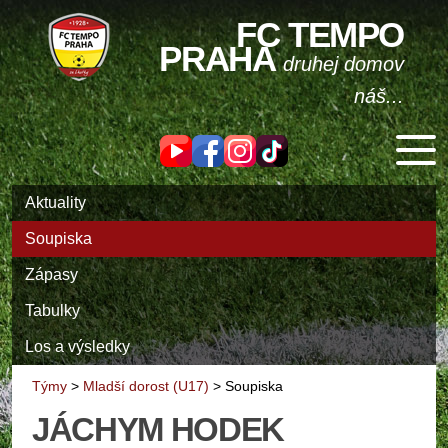
FC TEMPO
PRAHA
druhej domov
náš...
Aktuality
Soupiska
Zápasy
Tabulky
Los a výsledky
Týmy
>
Mladší dorost (U17)
>
Soupiska
JÁCHYM HODEK