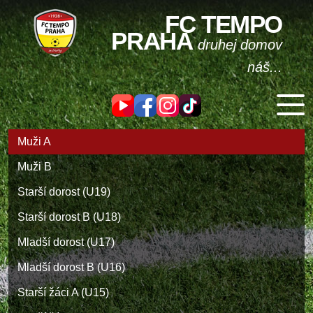
FC TEMPO
PRAHA
druhej domov
náš...
Muži A
Muži B
Starší dorost (U19)
Starší dorost B (U18)
Mladší dorost (U17)
Mladší dorost B (U16)
Starší žáci A (U15)