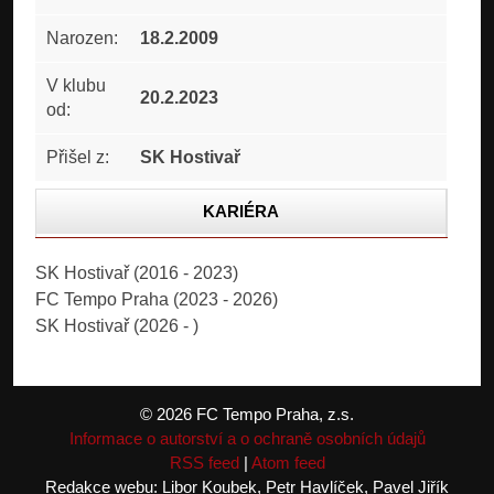
Narozen:
18.2.2009
V klubu
20.2.2023
od:
Přišel z:
SK Hostivař
KARIÉRA
STATISTIKA
SK Hostivař (2016 - 2023)
FC Tempo Praha (2023 - 2026)
FOTOGALERIE
SK Hostivař (2026 - )
© 2026 FC Tempo Praha, z.s.
Informace o autorství a o ochraně osobních údajů
RSS feed
|
Atom feed
Redakce webu: Libor Koubek, Petr Havlíček, Pavel Jiřík