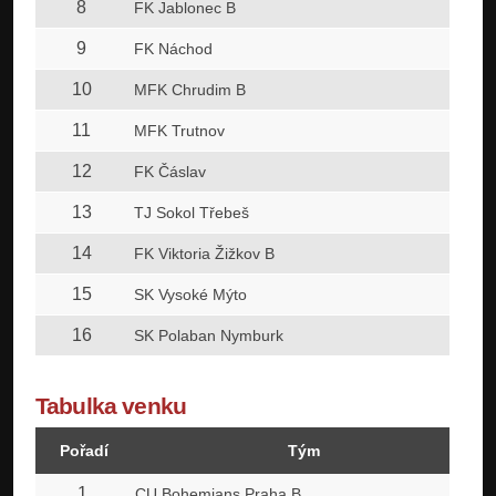
8
FK Jablonec B
9
FK Náchod
10
MFK Chrudim B
11
MFK Trutnov
12
FK Čáslav
13
TJ Sokol Třebeš
14
FK Viktoria Žižkov B
15
SK Vysoké Mýto
16
SK Polaban Nymburk
Tabulka venku
Pořadí
Tým
1
CU Bohemians Praha B