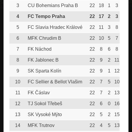
3
CU Bohemians Praha B
22
18
1
3
112
4
FC Tempo Praha
22
17
2
3
98
5
FC Slavia Hradec Králové
22
11
3
8
48
6
MFK Chrudim B
22
10
5
7
49
7
FK Náchod
22
8
6
8
60
8
FK Jablonec B
22
9
2
11
39
9
SK Sparta Kolín
22
9
1
12
61
10
FC Sellier & Bellot Vlašim
22
7
5
10
49
11
FK Čáslav
22
7
2
13
36
12
TJ Sokol Třebeš
22
6
0
16
28
13
SK Vysoké Mýto
22
5
2
15
41
14
MFK Trutnov
22
4
5
13
36