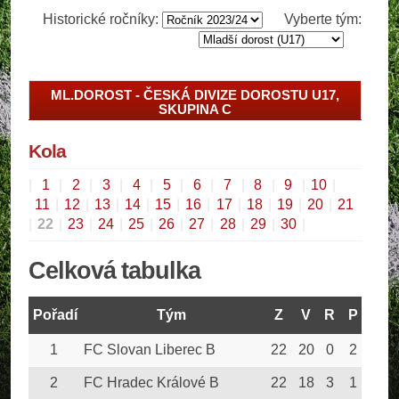
Historické ročníky:
Vyberte tým:
ML.DOROST - ČESKÁ DIVIZE DOROSTU U17,
SKUPINA C
Kola
|
1
|
2
|
3
|
4
|
5
|
6
|
7
|
8
|
9
|
10
|
11
|
12
|
13
|
14
|
15
|
16
|
17
|
18
|
19
|
20
|
21
|
22
|
23
|
24
|
25
|
26
|
27
|
28
|
29
|
30
|
Celková tabulka
Pořadí
Tým
Z
V
R
P
GV
1
FC Slovan Liberec B
22
20
0
2
94
2
FC Hradec Králové B
22
18
3
1
113