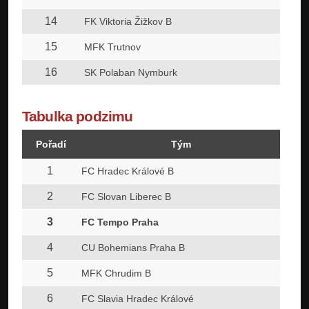
14
FK Viktoria Žižkov B
15
MFK Trutnov
16
SK Polaban Nymburk
Tabulka podzimu
Pořadí
Tým
Z
1
15
FC Hradec Králové B
2
15
FC Slovan Liberec B
3
15
FC Tempo Praha
4
15
CU Bohemians Praha B
5
15
MFK Chrudim B
6
15
FC Slavia Hradec Králové