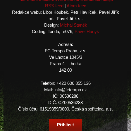
RSS feed
|
Atom feed
Redakce webu: Libor Koubek, Petr Havlíček, Pavel Jiřík
ml., Pavel Jiřík st.
Design:
Michal Staněk
Coding: Tonda, re076,
Pavel Hanyš
Adresa:
FC Tempo Praha, z.s.
Ve Lhotce 1045/3
Praha 4 - Lhotka
142 00
Telefon: +420 606 855 136
Mail: info@fctempo.cz
IČ: 00536288
DIČ: CZ00536288
Číslo účtu: 61519359/0800, Česká spořitelna, a.s.
Přihlásit