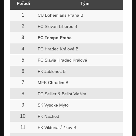
Pořadí
Tým
1
CU Bohemians Praha B
2
FC Slovan Liberec B
3
FC Tempo Praha
4
FC Hradec Králové B
5
FC Slavia Hradec Králové
6
FK Jablonec B
7
MFK Chrudim B
8
FC Sellier & Bellot Vlašim
9
SK Vysoké Mýto
10
FK Náchod
11
FK Viktoria Žižkov B