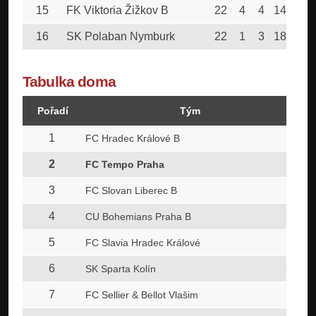
15
FK Viktoria Žižkov B
22
4
4
14
46
16
SK Polaban Nymburk
22
1
3
18
26
Tabulka doma
Pořadí
Tým
1
FC Hradec Králové B
2
FC Tempo Praha
3
FC Slovan Liberec B
4
CU Bohemians Praha B
5
FC Slavia Hradec Králové
6
SK Sparta Kolín
7
FC Sellier & Bellot Vlašim