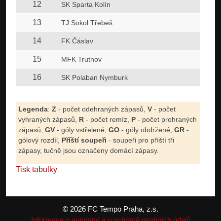
12
SK Sparta Kolín
13
TJ Sokol Třebeš
14
FK Čáslav
15
MFK Trutnov
16
SK Polaban Nymburk
Legenda
:
Z
- počet odehraných zápasů,
V
- počet
vyhraných zápasů,
R
- počet remíz,
P
- počet prohraných
zápasů,
GV
- góly vstřelené,
GO
- góly obdržené,
GR
-
gólový rozdíl,
Příští soupeři
- soupeři pro příští tři
zápasy, tučně jsou označeny domácí zápasy.
Tisk tabulky
© 2026 FC Tempo Praha, z.s.
Informace o autorství a o ochraně osobních údajů