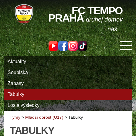
FC TEMPO
PRAHA
druhej domov
náš...
Aktuality
Soupiska
Zápasy
Tabulky
Los a výsledky
Týmy
>
Mladší dorost (U17)
>
Tabulky
TABULKY