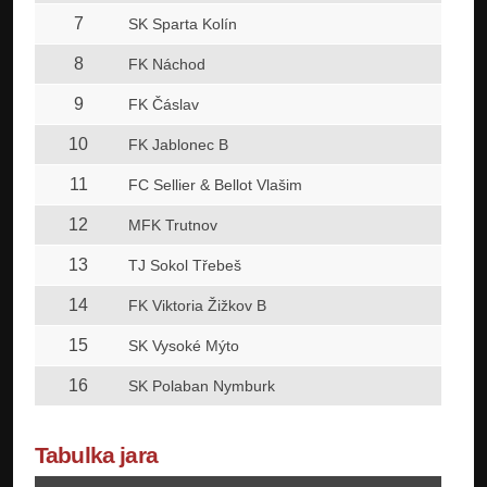
7
15
SK Sparta Kolín
8
15
FK Náchod
9
15
FK Čáslav
10
15
FK Jablonec B
11
15
FC Sellier & Bellot Vlašim
12
15
MFK Trutnov
13
15
TJ Sokol Třebeš
14
15
FK Viktoria Žižkov B
15
15
SK Vysoké Mýto
16
15
SK Polaban Nymburk
Tabulka jara