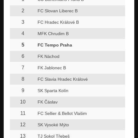
2
FC Slovan Liberec B
3
FC Hradec Králové B
4
MFK Chrudim B
5
FC Tempo Praha
6
FK Náchod
7
FK Jablonec B
8
FC Slavia Hradec Králové
9
SK Sparta Kolín
10
FK Čáslav
11
FC Sellier & Bellot Vlašim
12
SK Vysoké Mýto
13
TJ Sokol Třebeš