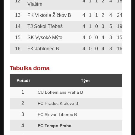
12
4
1
1
2
4
18
4
Vlašim
13
FK Viktoria Žižkov B
4
1
1
2
4
24
4
14
TJ Sokol Třebeš
4
1
0
3
5
19
3
15
SK Vysoké Mýto
4
0
0
4
3
15
0
16
FK Jablonec B
4
0
0
4
3
16
0
Tabulka doma
Pořadí
Tým
1
CU Bohemians Praha B
2
FC Hradec Králové B
3
FC Slovan Liberec B
4
FC Tempo Praha