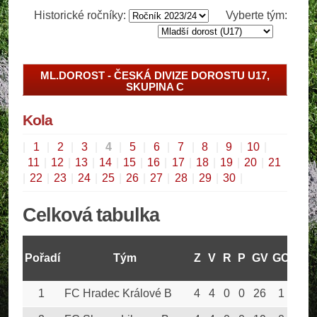
Historické ročníky:
Vyberte tým:
ML.DOROST - ČESKÁ DIVIZE DOROSTU U17,
SKUPINA C
Kola
|
1
|
2
|
3
|
4
|
5
|
6
|
7
|
8
|
9
|
10
|
11
|
12
|
13
|
14
|
15
|
16
|
17
|
18
|
19
|
20
|
21
|
22
|
23
|
24
|
25
|
26
|
27
|
28
|
29
|
30
|
Celková tabulka
Pořadí
Tým
Z
V
R
P
GV
GO
Bod
1
FC Hradec Králové B
4
4
0
0
26
1
12