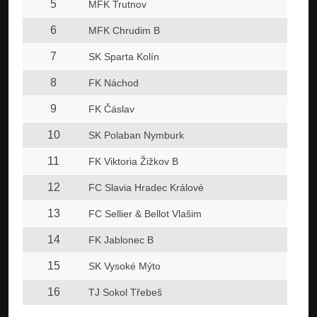
5
MFK Trutnov
6
MFK Chrudim B
7
SK Sparta Kolín
8
FK Náchod
9
FK Čáslav
10
SK Polaban Nymburk
11
FK Viktoria Žižkov B
12
FC Slavia Hradec Králové
13
FC Sellier & Bellot Vlašim
14
FK Jablonec B
15
SK Vysoké Mýto
16
TJ Sokol Třebeš