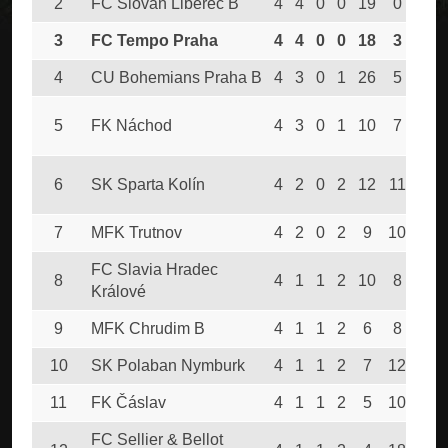
2
FC Slovan Liberec B
4
4
0
0
19
0
12
3
FC Tempo Praha
4
4
0
0
18
3
12
4
CU Bohemians Praha B
4
3
0
1
26
5
9
5
FK Náchod
4
3
0
1
10
7
9
6
SK Sparta Kolín
4
2
0
2
12
11
6
7
MFK Trutnov
4
2
0
2
9
10
6
FC Slavia Hradec
8
4
1
1
2
10
8
4
Králové
9
MFK Chrudim B
4
1
1
2
6
8
4
10
SK Polaban Nymburk
4
1
1
2
7
12
4
11
FK Čáslav
4
1
1
2
5
10
4
FC Sellier & Bellot