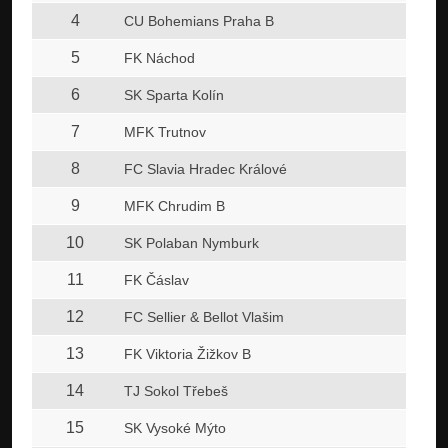
4
CU Bohemians Praha B
5
FK Náchod
6
SK Sparta Kolín
7
MFK Trutnov
8
FC Slavia Hradec Králové
9
MFK Chrudim B
10
SK Polaban Nymburk
11
FK Čáslav
12
FC Sellier & Bellot Vlašim
13
FK Viktoria Žižkov B
14
TJ Sokol Třebeš
15
SK Vysoké Mýto