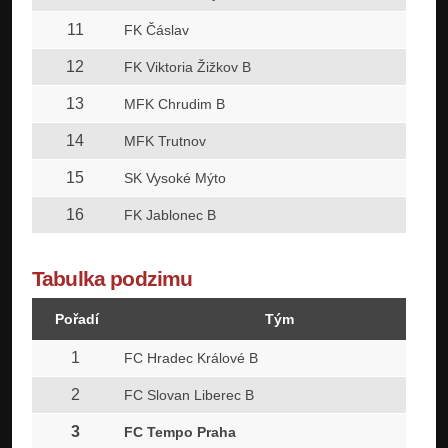
11
FK Čáslav
12
FK Viktoria Žižkov B
13
MFK Chrudim B
14
MFK Trutnov
15
SK Vysoké Mýto
16
FK Jablonec B
Tabulka podzimu
Pořadí
Tým
1
FC Hradec Králové B
2
FC Slovan Liberec B
3
FC Tempo Praha