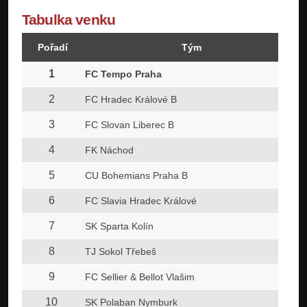
Tabulka venku
Pořadí
Tým
1
FC Tempo Praha
2
FC Hradec Králové B
3
FC Slovan Liberec B
4
FK Náchod
5
CU Bohemians Praha B
6
FC Slavia Hradec Králové
7
SK Sparta Kolín
8
TJ Sokol Třebeš
9
FC Sellier & Bellot Vlašim
10
SK Polaban Nymburk