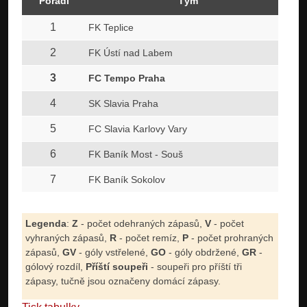
Pořadí
Tým
1
FK Teplice
2
FK Ústí nad Labem
3
FC Tempo Praha
4
SK Slavia Praha
5
FC Slavia Karlovy Vary
6
FK Baník Most - Souš
7
FK Baník Sokolov
Legenda
:
Z
- počet odehraných zápasů,
V
- počet
vyhraných zápasů,
R
- počet remíz,
P
- počet prohraných
zápasů,
GV
- góly vstřelené,
GO
- góly obdržené,
GR
-
gólový rozdíl,
Příští soupeři
- soupeři pro příští tři
zápasy, tučně jsou označeny domácí zápasy.