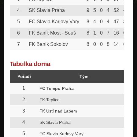
4
SK Slavia Praha
9
5
0
4
52
44
5
FC Slavia Karlovy Vary
8
4
0
4
47
38
6
FK Baník Most - Souš
8
1
0
7
16
68
7
FK Baník Sokolov
8
0
0
8
14
69
Tabulka doma
Pořadí
Tým
1
FC Tempo Praha
2
FK Teplice
3
FK Ústí nad Labem
4
SK Slavia Praha
5
FC Slavia Karlovy Vary