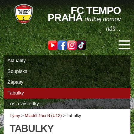
FC TEMPO
PRAHA
druhej domov
náš...
Aktuality
Soupiska
Zápasy
Tabulky
Los a výsledky
Týmy
>
Mladší žáci B (U12)
>
Tabulky
TABULKY