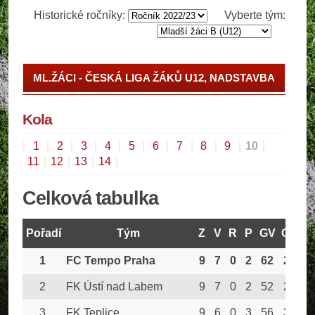
Historické ročníky:
Vyberte tým:
ML.ŽÁCI - ČESKÁ LIGA ŽÁKŮ U12, NADSTAVBA
ML.ŽÁCI - II.TŘÍDA, SKUPINA E
Kola
|
1
|
2
|
3
|
4
|
5
|
6
|
7
|
8
|
9
|
10
|
11
|
12
|
13
|
14
|
Celková tabulka
Pořadí
Tým
Z
V
R
P
GV
GO
B
1
FC Tempo Praha
9
7
0
2
62
23
2
FK Ústí nad Labem
9
7
0
2
52
27
3
FK Teplice
9
6
0
3
56
30