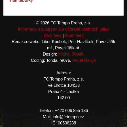
Tisk tabulky
© 2026 FC Tempo Praha, z.s.
Informace o autorství a o ochraně osobních údajů
RSS feed
|
Atom feed
Redakce webu: Libor Koubek, Petr Havlíček, Pavel Jiřík
ml., Pavel Jiřík st.
Design:
Michal Staněk
Coding: Tonda, re076,
Pavel Hanyš
Adresa:
FC Tempo Praha, z.s.
Ve Lhotce 1045/3
Praha 4 - Lhotka
142 00
Telefon: +420 606 855 136
Mail: info@fctempo.cz
IČ: 00536288