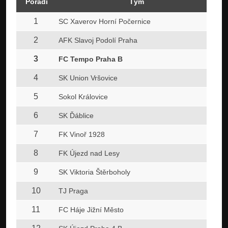
Pořadí
Tým
1
SC Xaverov Horní Počernice
2
AFK Slavoj Podolí Praha
3
FC Tempo Praha B
4
SK Union Vršovice
5
Sokol Královice
6
SK Ďáblice
7
FK Vinoř 1928
8
FK Újezd nad Lesy
9
SK Viktoria Štěrboholy
10
TJ Praga
11
FC Háje Jižní Město