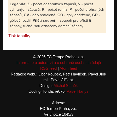
Legenda
:
Z
- počet odehraných zápasů,
V
- počet
vyhraných zápasů,
R
- počet remíz,
P
- počet prohraných
zápasů,
GV
- góly vstřelené,
GO
- góly obdržené,
GR
-
gólový rozdíl,
Příští soupeři
- soupeři pro příští tři
zápasy, tučně jsou označeny domácí zápasy.
Tisk tabulky
© 2026 FC Tempo Praha, z.s.
Informace o autorství a o ochraně osobních údajů
RSS feed
|
Atom feed
Redakce webu: Libor Koubek, Petr Havlíček, Pavel Jiřík
ml., Pavel Jiřík st.
Design:
Michal Staněk
Coding: Tonda, re076,
Pavel Hanyš
Adresa:
FC Tempo Praha, z.s.
Ve Lhotce 1045/3