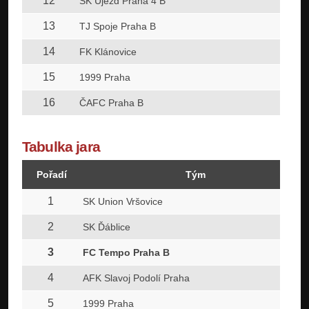
12
SK Újezd Praha 4 B
13
TJ Spoje Praha B
14
FK Klánovice
15
1999 Praha
16
ČAFC Praha B
Tabulka jara
Pořadí
Tým
1
SK Union Vršovice
2
SK Ďáblice
3
FC Tempo Praha B
4
AFK Slavoj Podolí Praha
5
1999 Praha