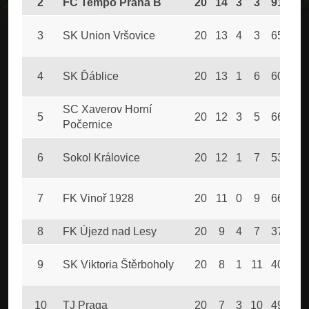
2
FC Tempo Praha B
20
14
3
3
91
42
3
SK Union Vršovice
20
13
4
3
65
18
4
SK Ďáblice
20
13
1
6
60
34
SC Xaverov Horní
5
20
12
3
5
66
32
Počernice
6
Sokol Královice
20
12
1
7
53
32
7
FK Vinoř 1928
20
11
0
9
66
40
8
FK Újezd nad Lesy
20
9
4
7
37
46
9
SK Viktoria Štěrboholy
20
8
1
11
40
54
10
TJ Praga
20
7
3
10
49
43