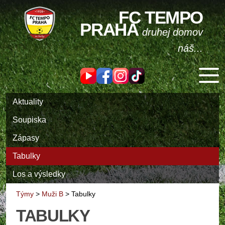
FC TEMPO
PRAHA
druhej domov
náš...
Aktuality
Soupiska
Zápasy
Tabulky
Los a výsledky
Týmy
>
Muži B
>
Tabulky
TABULKY