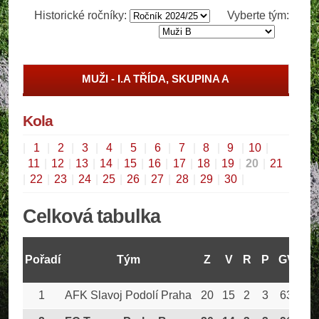
Historické ročníky:
Vyberte tým:
MUŽI - I.A TŘÍDA, SKUPINA A
Kola
|
1
|
2
|
3
|
4
|
5
|
6
|
7
|
8
|
9
|
10
|
11
|
12
|
13
|
14
|
15
|
16
|
17
|
18
|
19
|
20
|
21
|
22
|
23
|
24
|
25
|
26
|
27
|
28
|
29
|
30
|
Celková tabulka
Pořadí
Tým
Z
V
R
P
GV
GO
1
AFK Slavoj Podolí Praha
20
15
2
3
63
32