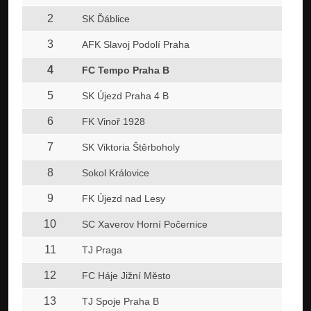
2
SK Ďáblice
3
AFK Slavoj Podolí Praha
4
FC Tempo Praha B
5
SK Újezd Praha 4 B
6
FK Vinoř 1928
7
SK Viktoria Štěrboholy
8
Sokol Královice
9
FK Újezd nad Lesy
10
SC Xaverov Horní Počernice
11
TJ Praga
12
FC Háje Jižní Město
13
TJ Spoje Praha B