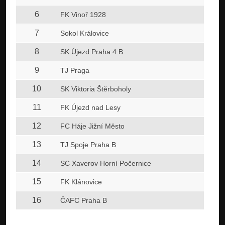
6
FK Vinoř 1928
7
Sokol Královice
8
SK Újezd Praha 4 B
9
TJ Praga
10
SK Viktoria Štěrboholy
11
FK Újezd nad Lesy
12
FC Háje Jižní Město
13
TJ Spoje Praha B
14
SC Xaverov Horní Počernice
15
FK Klánovice
16
ČAFC Praha B