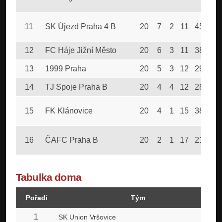
11
SK Újezd Praha 4 B
20
7
2
11
45
65
12
FC Háje Jižní Město
20
6
3
11
38
41
13
1999 Praha
20
5
3
12
29
64
14
TJ Spoje Praha B
20
4
4
12
28
49
15
FK Klánovice
20
4
1
15
38
81
16
ČAFC Praha B
20
2
1
17
21
11
Tabulka doma
Pořadí
Tým
1
SK Union Vršovice