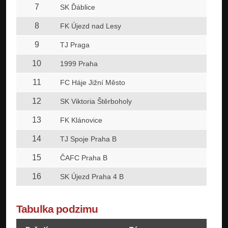
7
SK Ďáblice
8
FK Újezd nad Lesy
9
TJ Praga
10
1999 Praha
11
FC Háje Jižní Město
12
SK Viktoria Štěrboholy
13
FK Klánovice
14
TJ Spoje Praha B
15
ČAFC Praha B
16
SK Újezd Praha 4 B
Tabulka podzimu