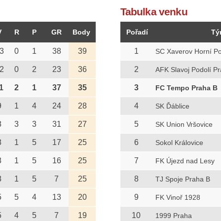
Tabulka venku
V
R
P
GR
Body
Pořadí
Tý
3
0
1
38
39
1
SC Xaverov Horní Po
2
0
2
23
36
2
AFK Slavoj Podolí P
1
2
1
37
35
3
FC Tempo Praha B
9
1
4
24
28
4
SK Ďáblice
8
3
3
31
27
5
SK Union Vršovice
8
1
5
17
25
6
Sokol Královice
8
1
5
16
25
7
FK Újezd nad Lesy
8
1
5
7
25
8
TJ Spoje Praha B
5
5
4
13
20
9
FK Vinoř 1928
5
4
5
7
19
10
1999 Praha