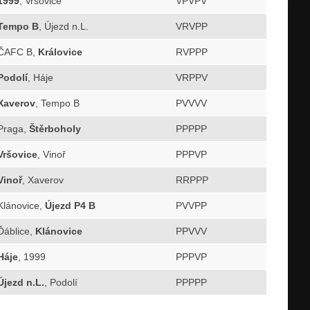
1999
, Vršovice
VPVPV
Tempo B
, Újezd n.L.
VRVPP
ČAFC B,
Královice
RVPPP
Podolí
, Háje
VRPPV
Xaverov
, Tempo B
PVVVV
Praga,
Štěrboholy
PPPPP
Vršovice
, Vinoř
PPPVP
Vinoř
, Xaverov
RRPPP
Klánovice,
Újezd P4 B
PVVPP
Ďáblice,
Klánovice
PPVVV
Háje
, 1999
PPPVP
Újezd n.L.
, Podolí
PPPPP