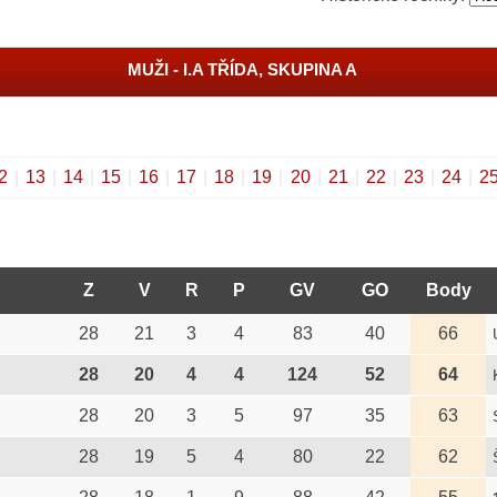
MUŽI - I.A TŘÍDA, SKUPINA A
2
|
13
|
14
|
15
|
16
|
17
|
18
|
19
|
20
|
21
|
22
|
23
|
24
|
2
Z
V
R
P
GV
GO
Body
28
21
3
4
83
40
66
28
20
4
4
124
52
64
28
20
3
5
97
35
63
28
19
5
4
80
22
62