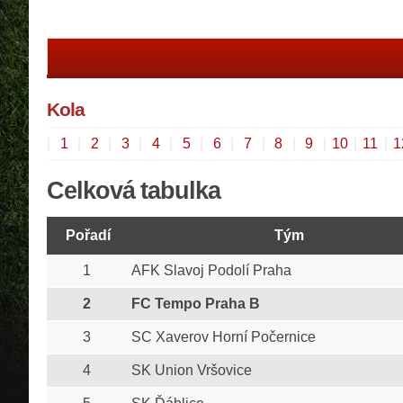
Kola
|
1
|
2
|
3
|
4
|
5
|
6
|
7
|
8
|
9
|
10
|
11
|
1
Celková tabulka
Pořadí
Tým
1
AFK Slavoj Podolí Praha
2
FC Tempo Praha B
3
SC Xaverov Horní Počernice
4
SK Union Vršovice