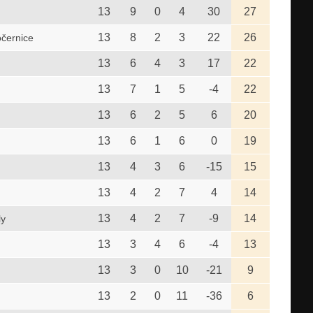
13
9
0
4
30
27
13
8
2
3
22
26
černice
13
6
4
3
17
22
13
7
1
5
-4
22
13
6
2
5
6
20
13
6
1
6
0
19
13
4
3
6
-15
15
13
4
2
7
4
14
13
4
2
7
-9
14
ly
13
3
4
6
-4
13
13
3
0
10
-21
9
13
2
0
11
-36
6