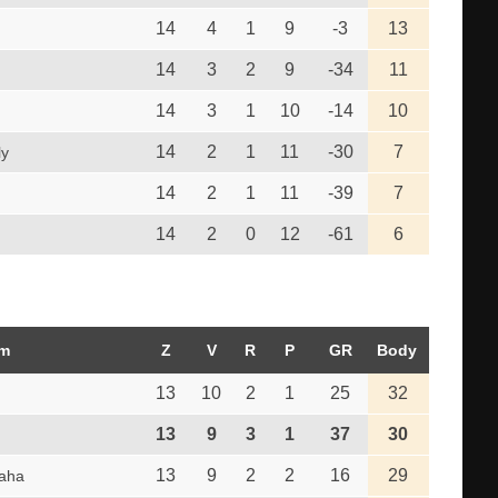
14
4
1
9
-3
13
14
3
2
9
-34
11
14
3
1
10
-14
10
14
2
1
11
-30
7
ly
14
2
1
11
-39
7
14
2
0
12
-61
6
m
Z
V
R
P
GR
Body
13
10
2
1
25
32
13
9
3
1
37
30
13
9
2
2
16
29
raha