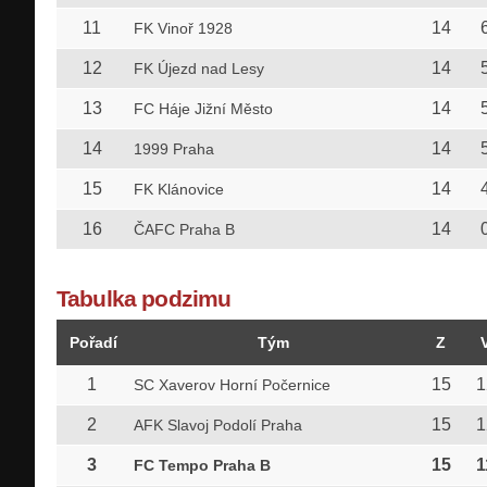
11
14
FK Vinoř 1928
12
14
FK Újezd nad Lesy
13
14
FC Háje Jižní Město
14
14
1999 Praha
15
14
FK Klánovice
16
14
ČAFC Praha B
Tabulka podzimu
Pořadí
Tým
Z
1
15
1
SC Xaverov Horní Počernice
2
15
1
AFK Slavoj Podolí Praha
3
15
1
FC Tempo Praha B