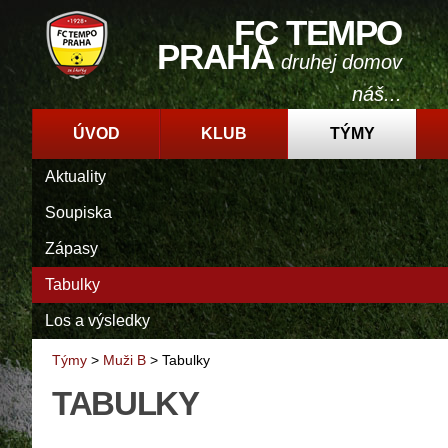
FC TEMPO
PRAHA
druhej domov
náš...
ÚVOD
KLUB
TÝMY
Aktuality
Soupiska
Zápasy
Tabulky
Los a výsledky
Týmy
>
Muži B
>
Tabulky
TABULKY