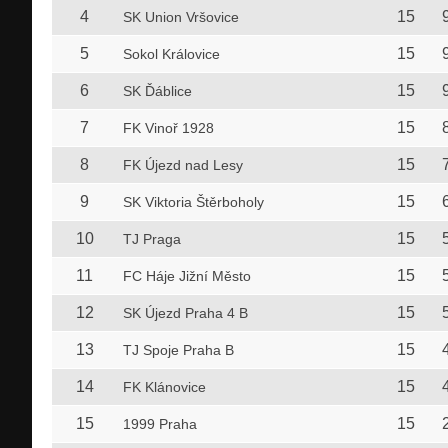
4
15
SK Union Vršovice
5
15
Sokol Královice
6
15
SK Ďáblice
7
15
FK Vinoř 1928
8
15
FK Újezd nad Lesy
9
15
SK Viktoria Štěrboholy
10
15
TJ Praga
11
15
FC Háje Jižní Město
12
15
SK Újezd Praha 4 B
13
15
TJ Spoje Praha B
14
15
FK Klánovice
15
15
1999 Praha