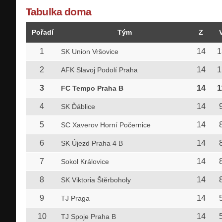
Tabulka doma
Pořadí
Tým
Z
1
14
1
SK Union Vršovice
2
14
1
AFK Slavoj Podolí Praha
3
14
1
FC Tempo Praha B
4
14
SK Ďáblice
5
14
SC Xaverov Horní Počernice
6
14
SK Újezd Praha 4 B
7
14
Sokol Královice
8
14
SK Viktoria Štěrboholy
9
14
TJ Praga
10
14
TJ Spoje Praha B