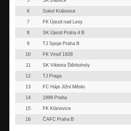
5
SK Ďáblice
6
Sokol Královice
7
FK Újezd nad Lesy
8
SK Újezd Praha 4 B
9
TJ Spoje Praha B
10
FK Vinoř 1928
11
SK Viktoria Štěrboholy
12
TJ Praga
13
FC Háje Jižní Město
14
1999 Praha
15
FK Klánovice
16
ČAFC Praha B