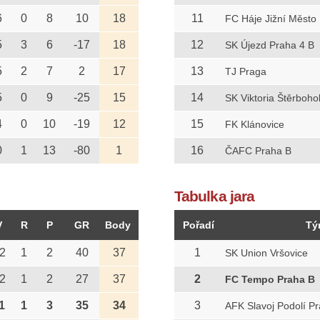
6
0
8
10
18
11
FC Háje Jižní Město
5
3
6
-17
18
12
SK Újezd Praha 4 B
5
2
7
2
17
13
TJ Praga
5
0
9
-25
15
14
SK Viktoria Štěrboho
4
0
10
-19
12
15
FK Klánovice
0
1
13
-80
1
16
ČAFC Praha B
Tabulka jara
V
R
P
GR
Body
Pořadí
Tý
2
1
2
40
37
1
SK Union Vršovice
2
1
2
27
37
2
FC Tempo Praha B
1
1
3
35
34
3
AFK Slavoj Podolí P