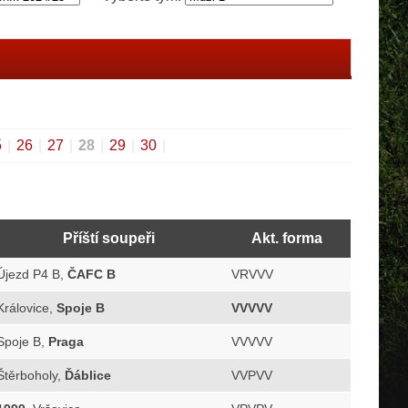
5
|
26
|
27
|
28
|
29
|
30
|
Příští soupeři
Akt. forma
Újezd P4 B,
ČAFC B
VRVVV
Královice,
Spoje B
VVVVV
Spoje B,
Praga
VVVVV
Štěrboholy,
Ďáblice
VVPVV