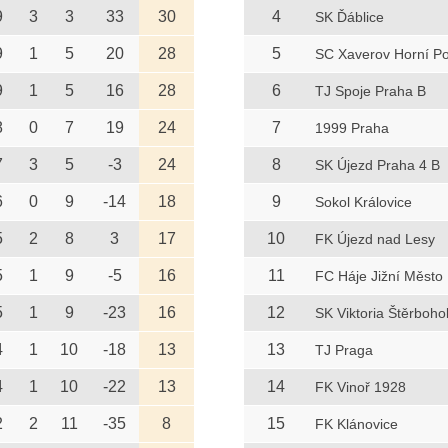
9
3
3
33
30
4
SK Ďáblice
9
1
5
20
28
5
SC Xaverov Horní Po
9
1
5
16
28
6
TJ Spoje Praha B
8
0
7
19
24
7
1999 Praha
7
3
5
-3
24
8
SK Újezd Praha 4 B
6
0
9
-14
18
9
Sokol Královice
5
2
8
3
17
10
FK Újezd nad Lesy
5
1
9
-5
16
11
FC Háje Jižní Město
5
1
9
-23
16
12
SK Viktoria Štěrboho
4
1
10
-18
13
13
TJ Praga
4
1
10
-22
13
14
FK Vinoř 1928
2
2
11
-35
8
15
FK Klánovice