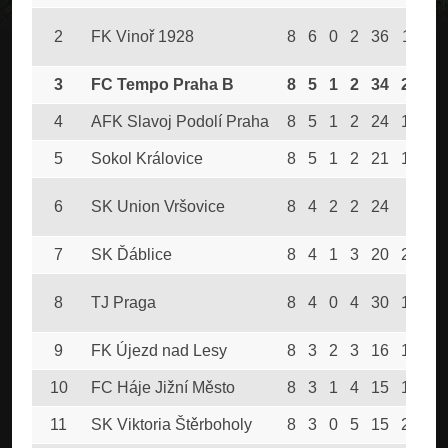
2
FK Vinoř 1928
8
6
0
2
36
11
1
3
FC Tempo Praha B
8
5
1
2
34
21
1
4
AFK Slavoj Podolí Praha
8
5
1
2
24
17
1
5
Sokol Královice
8
5
1
2
21
15
1
6
SK Union Vršovice
8
4
2
2
24
9
1
7
SK Ďáblice
8
4
1
3
20
20
1
8
TJ Praga
8
4
0
4
30
18
1
9
FK Újezd nad Lesy
8
3
2
3
16
19
1
10
FC Háje Jižní Město
8
3
1
4
15
14
1
11
SK Viktoria Štěrboholy
8
3
0
5
15
24