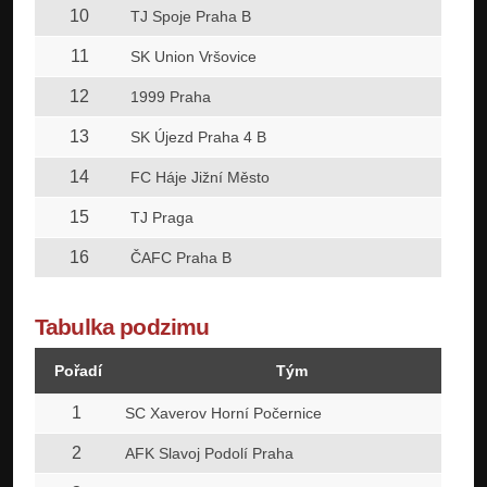
10
TJ Spoje Praha B
11
SK Union Vršovice
12
1999 Praha
13
SK Újezd Praha 4 B
14
FC Háje Jižní Město
15
TJ Praga
16
ČAFC Praha B
Tabulka podzimu
Pořadí
Tým
1
SC Xaverov Horní Počernice
2
AFK Slavoj Podolí Praha