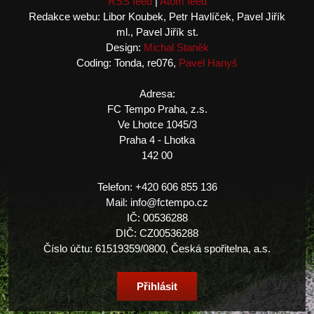
RSS feed
|
Atom feed
Redakce webu: Libor Koubek, Petr Havlíček, Pavel Jiřík
ml., Pavel Jiřík st.
Design:
Michal Staněk
Coding: Tonda, re076,
Pavel Hanyš
Adresa:
FC Tempo Praha, z.s.
Ve Lhotce 1045/3
Praha 4 - Lhotka
142 00
Telefon: +420 606 855 136
Mail: info@fctempo.cz
IČ: 00536288
DIČ: CZ00536288
Číslo účtu: 61519359/0800, Česká spořitelna, a.s.
Přihlásit