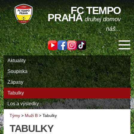
FC TEMPO
PRAHA
druhej domov
náš...
Aktuality
Soupiska
Zápasy
Tabulky
Los a výsledky
Týmy
>
Muži B
>
Tabulky
TABULKY