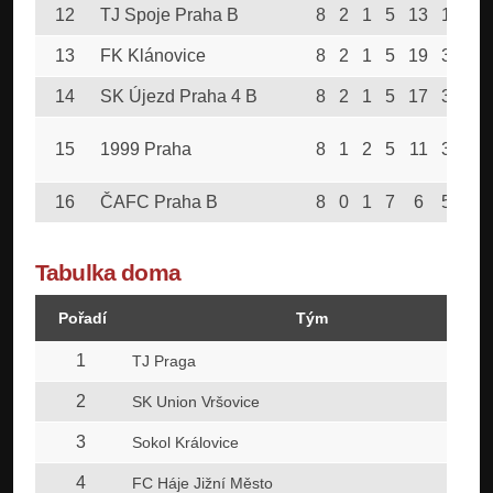
12
TJ Spoje Praha B
8
2
1
5
13
13
13
FK Klánovice
8
2
1
5
19
33
14
SK Újezd Praha 4 B
8
2
1
5
17
31
15
1999 Praha
8
1
2
5
11
32
16
ČAFC Praha B
8
0
1
7
6
50
Tabulka doma
Pořadí
Tým
1
TJ Praga
2
SK Union Vršovice
3
Sokol Královice
4
FC Háje Jižní Město