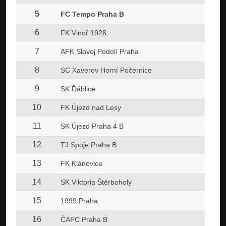
5
FC Tempo Praha B
6
FK Vinoř 1928
7
AFK Slavoj Podolí Praha
8
SC Xaverov Horní Počernice
9
SK Ďáblice
10
FK Újezd nad Lesy
11
SK Újezd Praha 4 B
12
TJ Spoje Praha B
13
FK Klánovice
14
SK Viktoria Štěrboholy
15
1999 Praha
16
ČAFC Praha B