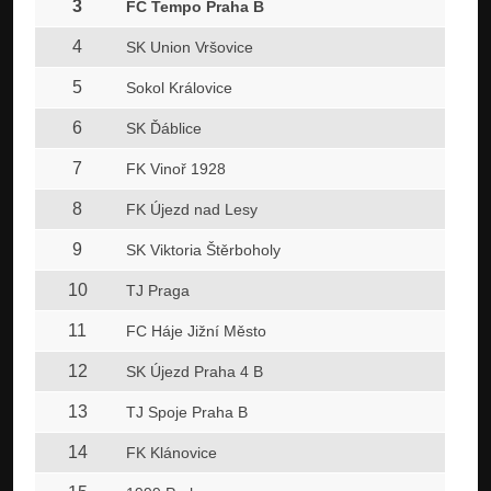
3
FC Tempo Praha B
4
SK Union Vršovice
5
Sokol Královice
6
SK Ďáblice
7
FK Vinoř 1928
8
FK Újezd nad Lesy
9
SK Viktoria Štěrboholy
10
TJ Praga
11
FC Háje Jižní Město
12
SK Újezd Praha 4 B
13
TJ Spoje Praha B
14
FK Klánovice