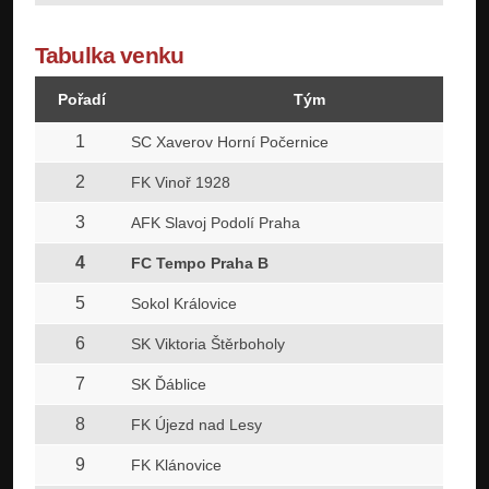
Tabulka venku
Pořadí
Tým
1
SC Xaverov Horní Počernice
2
FK Vinoř 1928
3
AFK Slavoj Podolí Praha
4
FC Tempo Praha B
5
Sokol Královice
6
SK Viktoria Štěrboholy
7
SK Ďáblice
8
FK Újezd nad Lesy
9
FK Klánovice