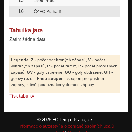
15
1999 Praha
16
ČAFC Praha B
Tabulka jara
Zatím žádná data
Legenda
:
Z
- počet odehraných zápasů,
V
- počet
vyhraných zápasů,
R
- počet remíz,
P
- počet prohraných
zápasů,
GV
- góly vstřelené,
GO
- góly obdržené,
GR
-
gólový rozdíl,
Příští soupeři
- soupeři pro příští tři
zápasy, tučně jsou označeny domácí zápasy.
Tisk tabulky
© 2026 FC Tempo Praha, z.s.
Informace o autorství a o ochraně osobních údajů