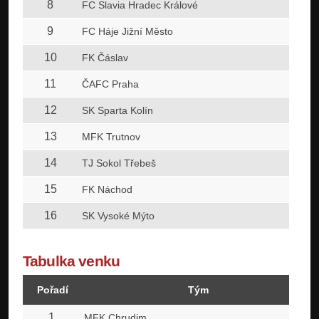
8
FC Slavia Hradec Králové
9
FC Háje Jižní Město
10
FK Čáslav
11
ČAFC Praha
12
SK Sparta Kolín
13
MFK Trutnov
14
TJ Sokol Třebeš
15
FK Náchod
16
SK Vysoké Mýto
Tabulka venku
Pořadí
Tým
1
MFK Chrudim