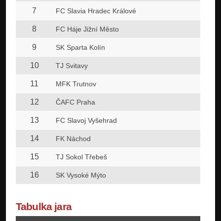
7
1
FC Slavia Hradec Králové
8
1
FC Háje Jižní Město
9
1
SK Sparta Kolín
10
1
TJ Svitavy
11
1
MFK Trutnov
12
1
ČAFC Praha
13
1
FC Slavoj Vyšehrad
14
1
FK Náchod
15
1
TJ Sokol Třebeš
16
1
SK Vysoké Mýto
Tabulka jara