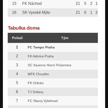
15
FK Náchod
21
5
2
14
5
16
SK Vysoké Mýto
21
0
1
20
2
Tabulka doma
Pořadí
Tým
1
FC Tempo Praha
2
FK Admira Praha
3
SC Xaverov Horní Počernice
4
MFK Chrudim
5
FK Orlicko
6
TJ Svitavy
7
FC Slavoj Vyšehrad