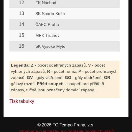
12
FK Náchod
13
SK Sparta Kolín
14
ČAFC Praha
15
MFK Trutnov
16
SK Vysoké Mýto
Legenda
:
Z
- počet odehraných zápasů,
V
- počet
vyhraných zápasů,
R
- počet remíz,
P
- počet prohraných
zápasů,
GV
- góly vstřelené,
GO
- góly obdržené,
GR
-
gólový rozdíl,
Příští soupeři
- soupeři pro příští tři
zápasy, tučně jsou označeny domácí zápasy.
Tisk tabulky
© 2026 FC Tempo Praha, z.s.
Informace o autorství a o ochraně osobních údajů