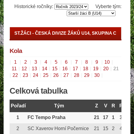
Historické ročníky:
Vyberte tým:
ST.ŽÁCI - ČESKÁ DIVIZE ŽÁKŮ U14, SKUPINA C
Kola
|
1
|
2
|
3
|
4
|
5
|
6
|
7
|
8
|
9
|
10
|
11
|
12
|
13
|
14
|
15
|
16
|
17
|
18
|
19
|
20
|
21
|
22
|
23
|
24
|
25
|
26
|
27
|
28
|
29
|
30
|
Celková tabulka
Pořadí
Tým
Z
V
R
P
G
1
FC Tempo Praha
21
17
1
3
15
2
SC Xaverov Horní Počernice
21
15
2
4
11