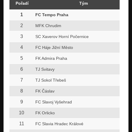
Pořadí
Tým
1
FC Tempo Praha
2
MFK Chrudim
3
SC Xaverov Horní Počernice
4
FC Háje Jižní Město
5
FK Admira Praha
6
TJ Svitavy
7
TJ Sokol Třebeš
8
FK Čáslav
9
FC Slavoj Vyšehrad
10
FK Orlicko
11
FC Slavia Hradec Králové