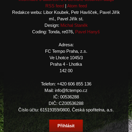
RSS feed
|
Atom feed
Redakce webu: Libor Koubek, Petr Havlíček, Pavel Jiřík
ml., Pavel Jiřík st.
Design:
Michal Staněk
Coding: Tonda, re076,
Pavel Hanyš
Adresa:
FC Tempo Praha, z.s.
Ve Lhotce 1045/3
Praha 4 - Lhotka
142 00
Telefon: +420 606 855 136
Mail: info@fctempo.cz
IČ: 00536288
DIČ: CZ00536288
Číslo účtu: 61519359/0800, Česká spořitelna, a.s.
Přihlásit