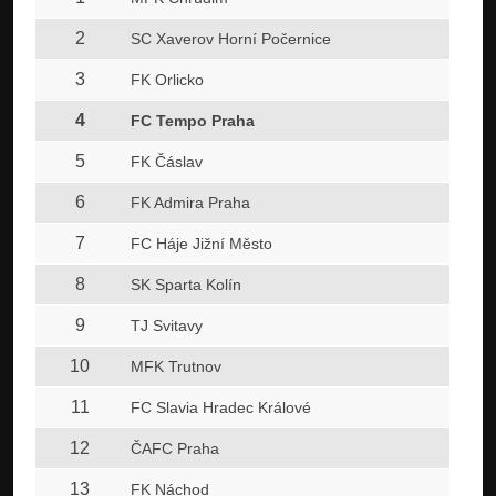
2
SC Xaverov Horní Počernice
3
FK Orlicko
4
FC Tempo Praha
5
FK Čáslav
6
FK Admira Praha
7
FC Háje Jižní Město
8
SK Sparta Kolín
9
TJ Svitavy
10
MFK Trutnov
11
FC Slavia Hradec Králové
12
ČAFC Praha
13
FK Náchod