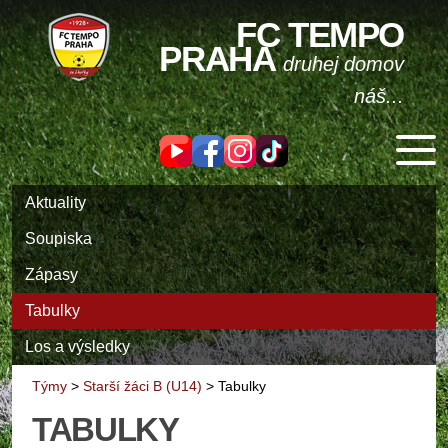
FC TEMPO
PRAHA
druhej domov
náš...
Aktuality
Soupiska
Zápasy
Tabulky
Los a výsledky
Týmy
>
Starší žáci B (U14)
>
Tabulky
TABULKY