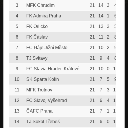
3
MFK Chrudim
21
14
3
4
10
4
FK Admira Praha
21
14
1
6
7
5
FK Orlicko
21
13
3
5
6
6
FK Čáslav
21
11
2
8
7
7
FC Háje Jižní Město
21
10
2
9
6
8
TJ Svitavy
21
9
4
8
6
9
FC Slavia Hradec Králové
21
10
0
11
6
10
SK Sparta Kolín
21
7
5
9
5
11
MFK Trutnov
21
7
3
11
5
12
FC Slavoj Vyšehrad
21
6
4
11
4
13
ČAFC Praha
21
7
1
13
5
14
TJ Sokol Třebeš
21
6
0
15
4