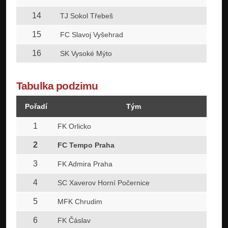
14
TJ Sokol Třebeš
15
FC Slavoj Vyšehrad
16
SK Vysoké Mýto
Tabulka podzimu
Pořadí
Tým
Z
1
1
FK Orlicko
2
1
FC Tempo Praha
3
1
FK Admira Praha
4
1
SC Xaverov Horní Počernice
5
1
MFK Chrudim
6
1
FK Čáslav