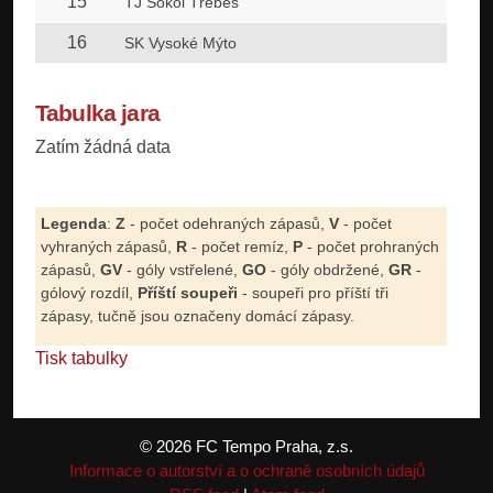
15
1
TJ Sokol Třebeš
16
1
SK Vysoké Mýto
Tabulka jara
Zatím žádná data
Legenda
:
Z
- počet odehraných zápasů,
V
- počet
vyhraných zápasů,
R
- počet remíz,
P
- počet prohraných
zápasů,
GV
- góly vstřelené,
GO
- góly obdržené,
GR
-
gólový rozdíl,
Příští soupeři
- soupeři pro příští tři
zápasy, tučně jsou označeny domácí zápasy.
Tisk tabulky
© 2026 FC Tempo Praha, z.s.
Informace o autorství a o ochraně osobních údajů