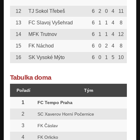
12
TJ Sokol Třebeš
6
2
0
4
11
30
13
FC Slavoj Vyšehrad
6
1
1
4
8
17
14
MFK Trutnov
6
1
1
4
12
28
15
FK Náchod
6
0
2
4
8
33
16
SK Vysoké Mýto
6
0
1
5
10
33
Tabulka doma
Pořadí
Tým
1
FC Tempo Praha
2
SC Xaverov Horní Počernice
3
FK Čáslav
4
FK Orlicko