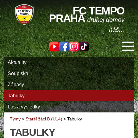
FC TEMPO
PRAHA
druhej domov
náš...
Aktuality
Soupiska
Zápasy
Tabulky
Los a výsledky
Týmy
>
Starší žáci B (U14)
>
Tabulky
TABULKY