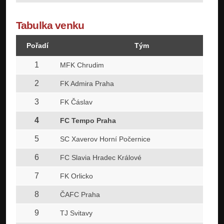
Tabulka venku
Pořadí
Tým
1
MFK Chrudim
2
FK Admira Praha
3
FK Čáslav
4
FC Tempo Praha
5
SC Xaverov Horní Počernice
6
FC Slavia Hradec Králové
7
FK Orlicko
8
ČAFC Praha
9
TJ Svitavy