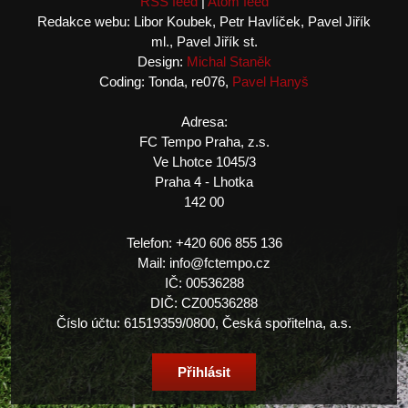
RSS feed
|
Atom feed
Redakce webu: Libor Koubek, Petr Havlíček, Pavel Jiřík
ml., Pavel Jiřík st.
Design:
Michal Staněk
Coding: Tonda, re076,
Pavel Hanyš
Adresa:
FC Tempo Praha, z.s.
Ve Lhotce 1045/3
Praha 4 - Lhotka
142 00
Telefon: +420 606 855 136
Mail: info@fctempo.cz
IČ: 00536288
DIČ: CZ00536288
Číslo účtu: 61519359/0800, Česká spořitelna, a.s.
Přihlásit