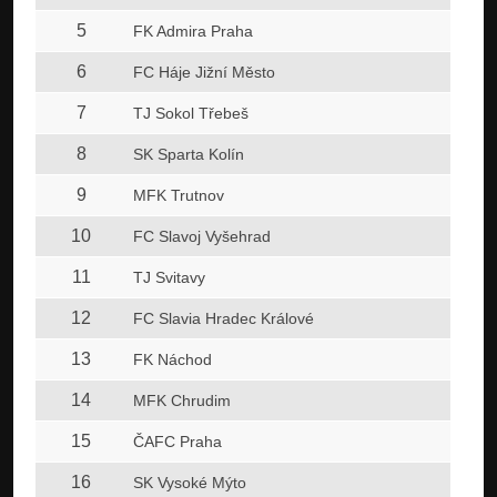
5
FK Admira Praha
6
FC Háje Jižní Město
7
TJ Sokol Třebeš
8
SK Sparta Kolín
9
MFK Trutnov
10
FC Slavoj Vyšehrad
11
TJ Svitavy
12
FC Slavia Hradec Králové
13
FK Náchod
14
MFK Chrudim
15
ČAFC Praha
16
SK Vysoké Mýto