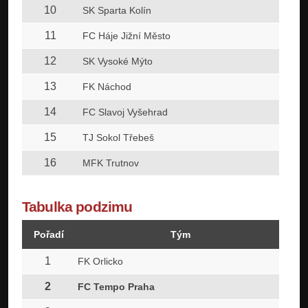
10
SK Sparta Kolín
11
FC Háje Jižní Město
12
SK Vysoké Mýto
13
FK Náchod
14
FC Slavoj Vyšehrad
15
TJ Sokol Třebeš
16
MFK Trutnov
Tabulka podzimu
Pořadí
Tým
Z
1
1
FK Orlicko
2
1
FC Tempo Praha