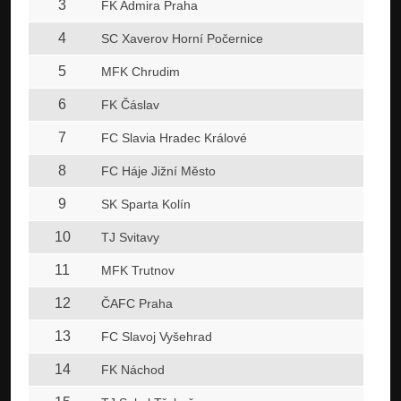
3
1
FK Admira Praha
4
1
SC Xaverov Horní Počernice
5
1
MFK Chrudim
6
1
FK Čáslav
7
1
FC Slavia Hradec Králové
8
1
FC Háje Jižní Město
9
1
SK Sparta Kolín
10
1
TJ Svitavy
11
1
MFK Trutnov
12
1
ČAFC Praha
13
1
FC Slavoj Vyšehrad
14
1
FK Náchod