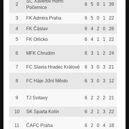
SC Xaverov Horní
2
6
5
0
1
39
7
Počernice
3
FK Admira Praha
6
5
0
1
22
12
4
FK Čáslav
6
4
2
0
26
12
5
FK Orlicko
6
4
1
1
22
16
6
MFK Chrudim
6
3
1
2
24
14
7
FC Slavia Hradec Králové
6
3
0
3
21
22
8
FC Háje Jižní Město
6
3
0
3
12
22
9
TJ Svitavy
6
2
2
2
21
19
10
SK Sparta Kolín
6
2
1
3
22
29
11
ČAFC Praha
6
2
0
4
18
24