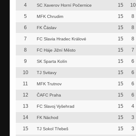
4
15
10
SC Xaverov Horní Počernice
5
15
8
MFK Chrudim
6
15
8
FK Čáslav
7
15
8
FC Slavia Hradec Králové
8
15
7
FC Háje Jižní Město
9
15
6
SK Sparta Kolín
10
15
6
TJ Svitavy
11
15
6
MFK Trutnov
12
15
6
ČAFC Praha
13
15
4
FC Slavoj Vyšehrad
14
15
3
FK Náchod
15
15
3
TJ Sokol Třebeš