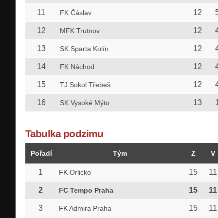
11
12
FK Čáslav
12
12
MFK Trutnov
13
12
SK Sparta Kolín
14
12
FK Náchod
15
12
TJ Sokol Třebeš
16
13
SK Vysoké Mýto
Tabulka podzimu
Pořadí
Tým
Z
V
1
15
11
FK Orlicko
2
15
11
FC Tempo Praha
3
15
11
FK Admira Praha