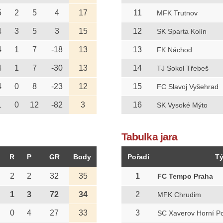
5
2
5
4
17
11
MFK Trutnov
4
3
5
3
15
12
SK Sparta Kolín
4
1
7
-18
13
13
FK Náchod
4
1
7
-30
13
14
TJ Sokol Třebeš
4
0
8
-23
12
15
FC Slavoj Vyšehrad
1
0
12
-82
3
16
SK Vysoké Mýto
Tabulka jara
R
P
GR
Body
Pořadí
T
2
2
32
35
1
FC Tempo Praha
1
3
72
34
2
MFK Chrudim
0
4
27
33
3
SC Xaverov Horní Po