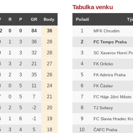
Tabulka venku
V
R
P
GR
Body
Pořadí
Tý
2
0
0
84
36
1
MFK Chrudim
9
1
3
36
28
2
FC Tempo Praha
9
1
3
32
28
3
SC Xaverov Horní Po
8
3
2
21
27
4
FK Orlicko
8
2
3
35
26
5
FK Admira Praha
8
0
5
11
24
6
FK Čáslav
7
0
5
7
21
7
FC Háje Jižní Město
6
2
5
-2
20
8
TJ Svitavy
6
1
6
-1
19
9
FC Slavia Hradec Kr
5
3
4
5
18
10
ČAFC Praha