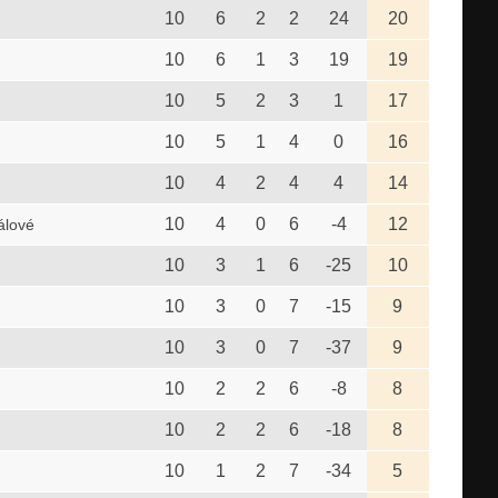
10
6
2
2
24
20
10
6
1
3
19
19
10
5
2
3
1
17
10
5
1
4
0
16
10
4
2
4
4
14
10
4
0
6
-4
12
álové
10
3
1
6
-25
10
10
3
0
7
-15
9
10
3
0
7
-37
9
10
2
2
6
-8
8
10
2
2
6
-18
8
10
1
2
7
-34
5