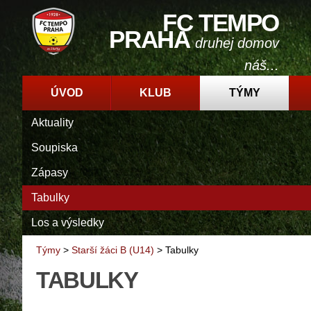
FC TEMPO
PRAHA
druhej domov
náš...
ÚVOD
KLUB
TÝMY
Aktuality
Soupiska
Zápasy
Tabulky
Los a výsledky
Týmy
>
Starší žáci B (U14)
>
Tabulky
TABULKY