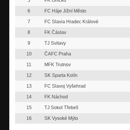
5
FK Orlicko
6
FC Háje Jižní Město
7
FC Slavia Hradec Králové
8
FK Čáslav
9
TJ Svitavy
10
ČAFC Praha
11
MFK Trutnov
12
SK Sparta Kolín
13
FC Slavoj Vyšehrad
14
FK Náchod
15
TJ Sokol Třebeš
16
SK Vysoké Mýto