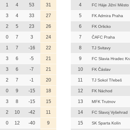
1
4
53
31
4
FC Háje Jižní Město
3
4
33
27
5
FK Admira Praha
2
5
23
26
6
FK Orlicko
0
7
3
24
7
ČAFC Praha
1
7
-16
22
8
TJ Svitavy
3
6
-5
21
9
FC Slavia Hradec Kr
3
6
-7
21
10
FK Čáslav
2
7
-1
20
11
TJ Sokol Třebeš
0
9
-15
18
12
FK Náchod
3
8
-15
15
13
MFK Trutnov
2
10
-42
11
14
FC Slavoj Vyšehrad
0
12
-40
9
15
SK Sparta Kolín