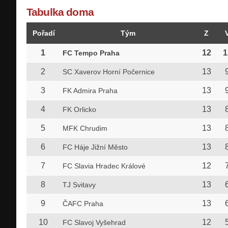
Tabulka doma
Pořadí
Tým
Z
1
12
1
FC Tempo Praha
2
13
SC Xaverov Horní Počernice
3
13
FK Admira Praha
4
13
FK Orlicko
5
13
MFK Chrudim
6
13
FC Háje Jižní Město
7
12
FC Slavia Hradec Králové
8
13
TJ Svitavy
9
13
ČAFC Praha
10
12
FC Slavoj Vyšehrad