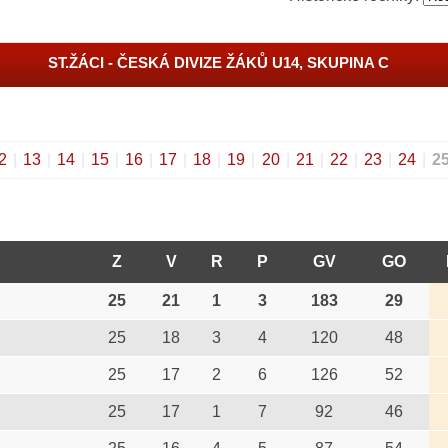
ST.ŽÁCI - ČESKÁ DIVIZE ŽÁKŮ U14, SKUPINA C
2
|
13
|
14
|
15
|
16
|
17
|
18
|
19
|
20
|
21
|
22
|
23
|
24
|
2
Z
V
R
P
GV
GO
25
21
1
3
183
29
25
18
3
4
120
48
25
17
2
6
126
52
25
17
1
7
92
46