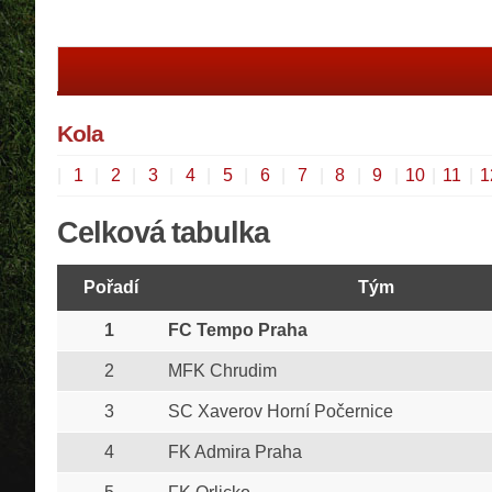
Kola
|
1
|
2
|
3
|
4
|
5
|
6
|
7
|
8
|
9
|
10
|
11
|
1
Celková tabulka
Pořadí
Tým
1
FC Tempo Praha
2
MFK Chrudim
3
SC Xaverov Horní Počernice
4
FK Admira Praha