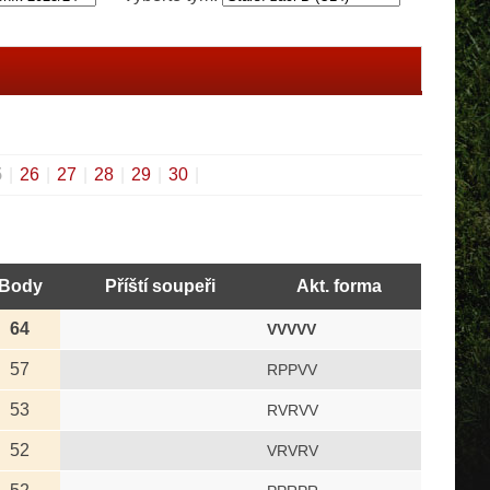
5
|
26
|
27
|
28
|
29
|
30
|
Body
Příští soupeři
Akt. forma
64
VVVVV
57
RPPVV
53
RVRVV
52
VRVRV