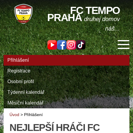
FC TEMPO
PRAHA
druhej domov
náš...
Přihlášení
Registrace
Osobní profil
Týdenní kalendář
Měsíční kalendář
Úvod
>
Přihlášení
NEJLEPŠÍ HRÁČI FC