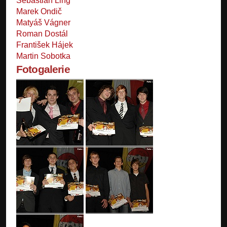
Sebastian Ling
Marek Ondič
Matyáš Vágner
Roman Dostál
František Hájek
Martin Sobotka
Fotogalerie