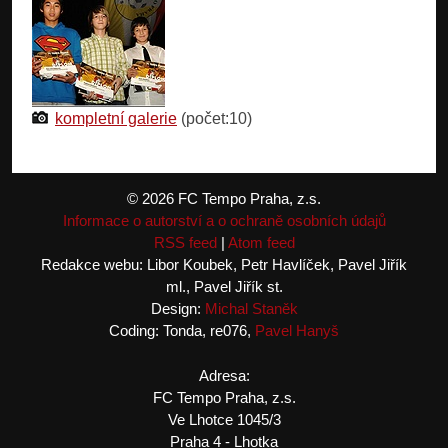
kompletní galerie
(počet:10)
© 2026 FC Tempo Praha, z.s.
Informace o autorství a o ochraně osobních údajů
RSS feed
|
Atom feed
Redakce webu: Libor Koubek, Petr Havlíček, Pavel Jiřík
ml., Pavel Jiřík st.
Design:
Michal Staněk
Coding: Tonda, re076,
Pavel Hanyš
Adresa:
FC Tempo Praha, z.s.
Ve Lhotce 1045/3
Praha 4 - Lhotka