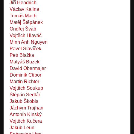
Jiří Hendrich
Václav Kalina
Tomáš Mach
Matěj Štěpánek
Ondřej Šváb
Vojtěch Hlaváč
Minh Anh Nguyen
Pavel Slavíček
Petr Blažka
Matyáš Buzek
David Obermajer
Dominik Ctibor
Martin Richter
Vojtěch Soukup
Štěpán Sedlář
Jakub Škobis
Jáchym Trajhan
Antonín Kinský
Vojtěch Kučera
Jakub Leun