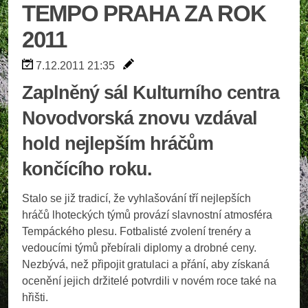
TEMPO PRAHA ZA ROK
2011
7.12.2011 21:35
Zaplněný sál Kulturního centra
Novodvorská znovu vzdával
hold nejlepším hráčům
končícího roku.
Stalo se již tradicí, že vyhlašování tří nejlepších
hráčů lhoteckých týmů provází slavnostní atmosféra
Tempáckého plesu. Fotbalisté zvolení trenéry a
vedoucími týmů přebírali diplomy a drobné ceny.
Nezbývá, než připojit gratulaci a přání, aby získaná
ocenění jejich držitelé potvrdili v novém roce také na
hřišti.