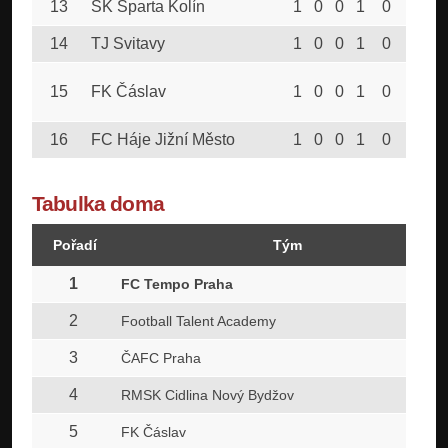
13
SK Sparta Kolín
1
0
0
1
0
5
14
TJ Svitavy
1
0
0
1
0
6
15
FK Čáslav
1
0
0
1
0
10
16
FC Háje Jižní Město
1
0
0
1
0
10
Tabulka doma
Pořadí
Tým
1
FC Tempo Praha
2
Football Talent Academy
3
ČAFC Praha
4
RMSK Cidlina Nový Bydžov
5
FK Čáslav