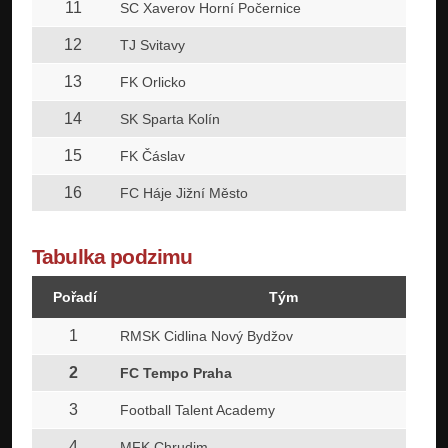
11
SC Xaverov Horní Počernice
12
TJ Svitavy
13
FK Orlicko
14
SK Sparta Kolín
15
FK Čáslav
16
FC Háje Jižní Město
Tabulka podzimu
Pořadí
Tým
1
RMSK Cidlina Nový Bydžov
2
FC Tempo Praha
3
Football Talent Academy
4
MFK Chrudim