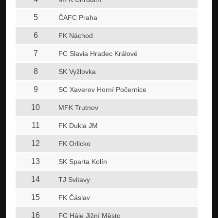
5
ČAFC Praha
6
FK Náchod
7
FC Slavia Hradec Králové
8
SK Vyžlovka
9
SC Xaverov Horní Počernice
10
MFK Trutnov
11
FK Dukla JM
12
FK Orlicko
13
SK Sparta Kolín
14
TJ Svitavy
15
FK Čáslav
16
FC Háje Jižní Město