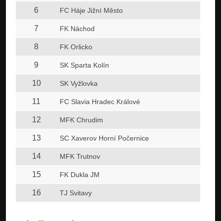
6
FC Háje Jižní Město
7
FK Náchod
8
FK Orlicko
9
SK Sparta Kolín
10
SK Vyžlovka
11
FC Slavia Hradec Králové
12
MFK Chrudim
13
SC Xaverov Horní Počernice
14
MFK Trutnov
15
FK Dukla JM
16
TJ Svitavy