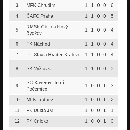
3
MFK Chrudim
1
1
0
0
6
0
4
ČAFC Praha
1
1
0
0
5
0
RMSK Cidlina Nový
5
1
1
0
0
4
0
Bydžov
6
FK Náchod
1
1
0
0
4
1
7
FC Slavia Hradec Králové
1
1
0
0
4
3
8
SK Vyžlovka
1
1
0
0
3
2
SC Xaverov Horní
9
1
0
0
1
3
4
Počernice
10
MFK Trutnov
1
0
0
1
2
3
11
FK Dukla JM
1
0
0
1
1
4
12
FK Orlicko
1
0
0
1
0
4