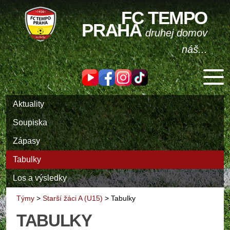
FC TEMPO
PRAHA
druhej domov
náš...
Aktuality
Soupiska
Zápasy
Tabulky
Los a výsledky
Týmy
>
Starší žáci A (U15)
>
Tabulky
TABULKY