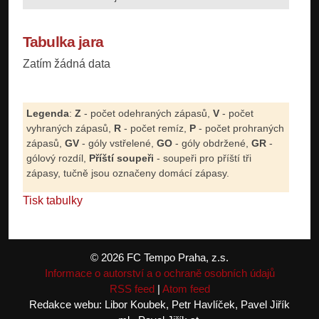
Tabulka jara
Zatím žádná data
Legenda
:
Z
- počet odehraných zápasů,
V
- počet
vyhraných zápasů,
R
- počet remíz,
P
- počet prohraných
zápasů,
GV
- góly vstřelené,
GO
- góly obdržené,
GR
-
gólový rozdíl,
Příští soupeři
- soupeři pro příští tři
zápasy, tučně jsou označeny domácí zápasy.
Tisk tabulky
© 2026 FC Tempo Praha, z.s.
Informace o autorství a o ochraně osobních údajů
RSS feed
|
Atom feed
Redakce webu: Libor Koubek, Petr Havlíček, Pavel Jiřík