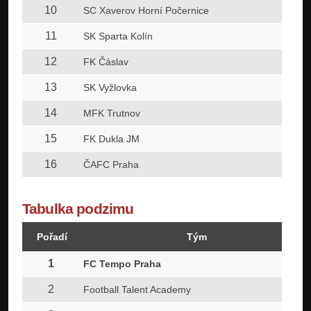
10
SC Xaverov Horní Počernice
11
SK Sparta Kolín
12
FK Čáslav
13
SK Vyžlovka
14
MFK Trutnov
15
FK Dukla JM
16
ČAFC Praha
Tabulka podzimu
Pořadí
Tým
1
FC Tempo Praha
2
Football Talent Academy