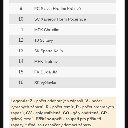
9
FC Slavia Hradec Králové
10
SC Xaverov Horní Počernice
11
MFK Chrudim
12
TJ Svitavy
13
SK Sparta Kolín
14
MFK Trutnov
15
FK Dukla JM
16
SK Vyžlovka
Legenda
:
Z
- počet odehraných zápasů,
V
- počet
vyhraných zápasů,
R
- počet remíz,
P
- počet prohraných
zápasů,
GV
- góly vstřelené,
GO
- góly obdržené,
GR
-
gólový rozdíl,
Příští soupeři
- soupeři pro příští tři
zápasy, tučně jsou označeny domácí zápasy.