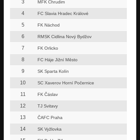
3
MFK Chrudim
4
FC Slavia Hradec Králové
5
FK Náchod
6
RMSK Cidlina Nový Bydžov
7
FK Orlicko
8
FC Háje Jižní Město
9
SK Sparta Kolín
10
SC Xaverov Horní Počernice
11
FK Čáslav
12
TJ Svitavy
13
ČAFC Praha
14
SK Vyžlovka