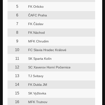
5
FK Orlicko
6
ČAFC Praha
7
FK Čáslav
8
FK Náchod
9
MFK Chrudim
10
FC Slavia Hradec Králové
11
SK Sparta Kolín
12
SC Xaverov Horní Počernice
13
TJ Svitavy
14
FK Dukla JM
15
SK Vyžlovka
16
MFK Trutnov