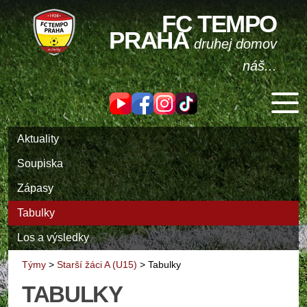
FC TEMPO
PRAHA
druhej domov
náš...
Aktuality
Soupiska
Zápasy
Tabulky
Los a výsledky
Týmy
>
Starší žáci A (U15)
>
Tabulky
TABULKY