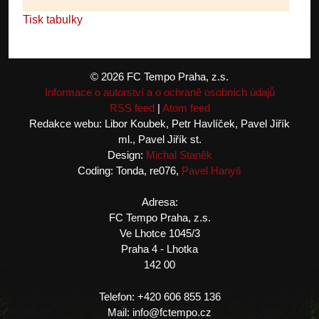
Tisk tabulky
© 2026 FC Tempo Praha, z.s.
Informace o autorství a o ochraně osobních údajů
RSS feed
|
Atom feed
Redakce webu: Libor Koubek, Petr Havlíček, Pavel Jiřík
ml., Pavel Jiřík st.
Design:
Michal Staněk
Coding: Tonda, re076,
Pavel Hanyš
Adresa:
FC Tempo Praha, z.s.
Ve Lhotce 1045/3
Praha 4 - Lhotka
142 00
Telefon: +420 606 855 136
Mail: info@fctempo.cz