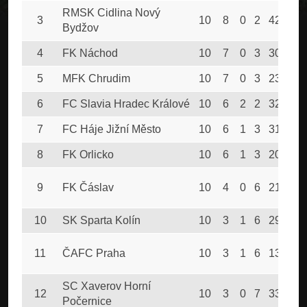
RMSK Cidlina Nový
3
10
8
0
2
42
19
Bydžov
4
FK Náchod
10
7
0
3
30
17
5
MFK Chrudim
10
7
0
3
23
14
6
FC Slavia Hradec Králové
10
6
2
2
32
18
7
FC Háje Jižní Město
10
6
1
3
31
25
8
FK Orlicko
10
6
1
3
20
15
9
FK Čáslav
10
4
0
6
21
28
10
SK Sparta Kolín
10
3
1
6
29
34
11
ČAFC Praha
10
3
1
6
13
40
SC Xaverov Horní
12
10
3
0
7
33
37
Počernice