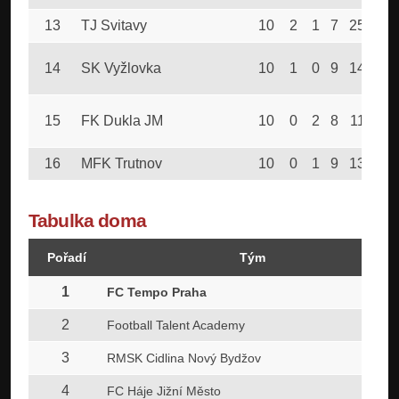
13
TJ Svitavy
10
2
1
7
25
43
14
SK Vyžlovka
10
1
0
9
14
60
15
FK Dukla JM
10
0
2
8
11
54
16
MFK Trutnov
10
0
1
9
13
47
Tabulka doma
Pořadí
Tým
1
FC Tempo Praha
2
Football Talent Academy
3
RMSK Cidlina Nový Bydžov
4
FC Háje Jižní Město