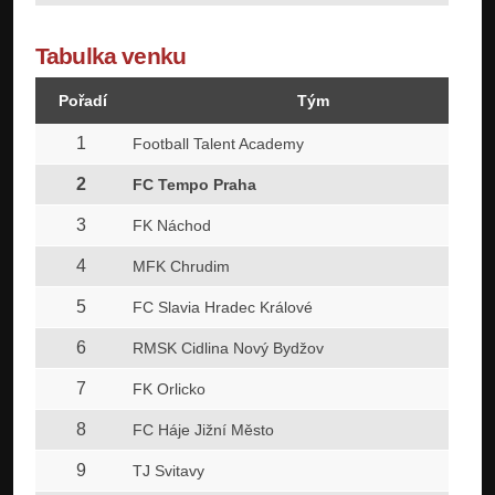
Tabulka venku
Pořadí
Tým
1
Football Talent Academy
2
FC Tempo Praha
3
FK Náchod
4
MFK Chrudim
5
FC Slavia Hradec Králové
6
RMSK Cidlina Nový Bydžov
7
FK Orlicko
8
FC Háje Jižní Město
9
TJ Svitavy