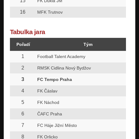
15
FK Dukla JM
16
MFK Trutnov
Tabulka jara
Pořadí
Tým
1
Football Talent Academy
2
RMSK Cidlina Nový Bydžov
3
FC Tempo Praha
4
FK Čáslav
5
FK Náchod
6
ČAFC Praha
7
FC Háje Jižní Město
8
FK Orlicko