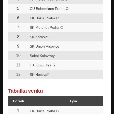
5
CU Bohemians Praha C
6
FK Dukla Praha C
7
SK Motorlet Praha C
8
SK Zbraslav
9
SK Union Vršovice
10
Sokol Kolovraty
11
TJ Junior Praha
12
SK Hostivař
Tabulka venku
Pořadí
Tým
1
FK Dukla Praha C