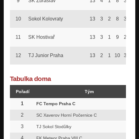
9
SK Zbraslav
13
4
1
8
38
74
10
Sokol Kolovraty
13
3
2
8
31
66
11
SK Hostivař
13
3
1
9
21
52
12
TJ Junior Praha
13
2
1
10
36
70
Tabulka doma
Pořadí
Tým
1
FC Tempo Praha C
2
SC Xaverov Horní Počernice C
3
TJ Sokol Stodůlky
4
FK Meteor Praha VIII C