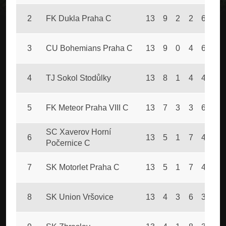
2
FK Dukla Praha C
13
9
2
2
68
26
3
CU Bohemians Praha C
13
9
0
4
67
30
4
TJ Sokol Stodůlky
13
8
1
4
48
36
5
FK Meteor Praha VIII C
13
7
3
3
64
31
SC Xaverov Horní
6
13
5
1
7
44
46
Počernice C
7
SK Motorlet Praha C
13
5
1
7
45
51
8
SK Union Vršovice
13
4
3
6
30
48