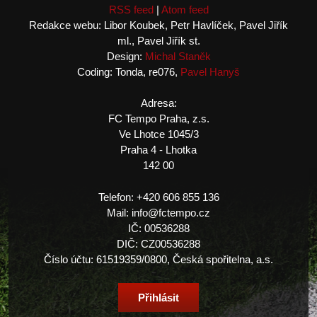
RSS feed
|
Atom feed
Redakce webu: Libor Koubek, Petr Havlíček, Pavel Jiřík
ml., Pavel Jiřík st.
Design:
Michal Staněk
Coding: Tonda, re076,
Pavel Hanyš
Adresa:
FC Tempo Praha, z.s.
Ve Lhotce 1045/3
Praha 4 - Lhotka
142 00
Telefon: +420 606 855 136
Mail: info@fctempo.cz
IČ: 00536288
DIČ: CZ00536288
Číslo účtu: 61519359/0800, Česká spořitelna, a.s.
Přihlásit