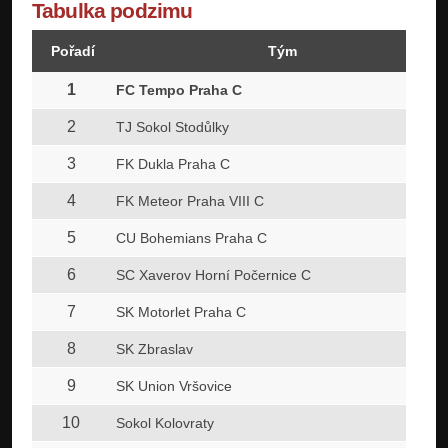
Tabulka podzimu
Pořadí
Tým
1
FC Tempo Praha C
2
TJ Sokol Stodůlky
3
FK Dukla Praha C
4
FK Meteor Praha VIII C
5
CU Bohemians Praha C
6
SC Xaverov Horní Počernice C
7
SK Motorlet Praha C
8
SK Zbraslav
9
SK Union Vršovice
10
Sokol Kolovraty