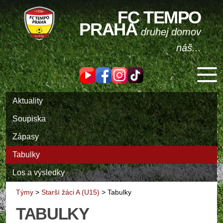
FC TEMPO
PRAHA
druhej domov
náš...
Aktuality
Soupiska
Zápasy
Tabulky
Los a výsledky
Týmy
>
Starší žáci A (U15)
>
Tabulky
TABULKY