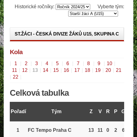
Historické ročníky:
Vyberte tým:
ST.ŽÁCI - ČESKÁ DIVIZE ŽÁKŮ U15, SKUPINA C
ST.ŽÁCI - PRAŽSKÝ PŘEBOR
Kola
ST.ŽÁCI - ČESKÁ DIVIZE ŽÁKŮ U15, SK. C - O
TITUL
|
1
|
2
|
3
|
4
|
5
|
6
|
7
|
8
|
9
|
10
|
11
|
12
|
13
|
14
|
15
|
16
|
17
|
18
|
19
|
20
|
21
|
22
|
Celková tabulka
Pořadí
Tým
Z
V
R
P
GV
G
1
FC Tempo Praha C
13
11
0
2
68
30