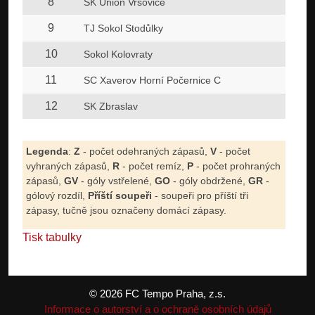
8
SK Union Vršovice
9
TJ Sokol Stodůlky
10
Sokol Kolovraty
11
SC Xaverov Horní Počernice C
12
SK Zbraslav
Legenda
:
Z
- počet odehraných zápasů,
V
- počet
vyhraných zápasů,
R
- počet remíz,
P
- počet prohraných
zápasů,
GV
- góly vstřelené,
GO
- góly obdržené,
GR
-
gólový rozdíl,
Příští soupeři
- soupeři pro příští tři
zápasy, tučně jsou označeny domácí zápasy.
Tisk tabulky
© 2026 FC Tempo Praha, z.s.
Informace o autorství a o ochraně osobních údajů