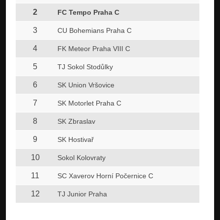
2
FC Tempo Praha C
3
CU Bohemians Praha C
4
FK Meteor Praha VIII C
5
TJ Sokol Stodůlky
6
SK Union Vršovice
7
SK Motorlet Praha C
8
SK Zbraslav
9
SK Hostivař
10
Sokol Kolovraty
11
SC Xaverov Horní Počernice C
12
TJ Junior Praha