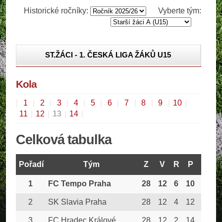
Historické ročníky:
Vyberte tým:
ST.ŽÁCI - 1. ČESKÁ LIGA ŽÁKŮ U15
ST.ŽÁCI - PRAŽSKÝ PŘEBOR
Kola
ST.ŽÁCI - 1. ČESKÁ LIGA ŽÁKŮ U15, SKUPINA 9-
16
|
1
|
2
|
3
|
4
|
5
|
6
|
7
|
8
|
9
|
10
|
11
|
12
|
13
|
14
|
Celková tabulka
Pořadí
Tým
Z
V
R
P
GV
1
FC Tempo Praha
28
12
6
10
62
2
SK Slavia Praha
28
12
4
12
58
3
FC Hradec Králové
28
12
2
14
57