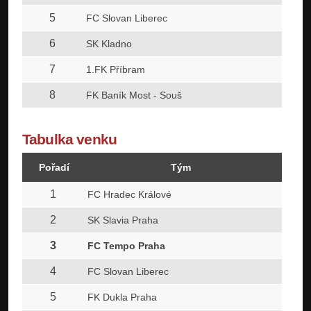
5
21
FC Slovan Liberec
6
21
SK Kladno
7
22
1.FK Příbram
8
21
FK Baník Most - Souš
Tabulka venku
Pořadí
Tým
Z
1
21
FC Hradec Králové
2
22
SK Slavia Praha
3
21
FC Tempo Praha
4
22
FC Slovan Liberec
5
21
FK Dukla Praha