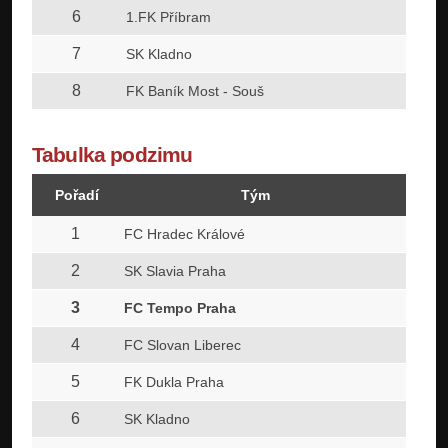
6
21
1.FK Příbram
7
22
SK Kladno
8
22
FK Baník Most - Souš
Tabulka podzimu
Pořadí
Tým
Z
1
22
FC Hradec Králové
2
22
SK Slavia Praha
3
22
FC Tempo Praha
4
22
FC Slovan Liberec
5
22
FK Dukla Praha
6
22
SK Kladno