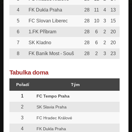
4
FK Dukla Praha
28
11
4
13
48
5
FC Slovan Liberec
28
10
3
15
48
6
1.FK Příbram
28
6
2
20
39
7
SK Kladno
28
6
2
20
53
8
FK Baník Most - Souš
28
2
3
23
27
Tabulka doma
Pořadí
Tým
Z
1
22
FC Tempo Praha
2
21
SK Slavia Praha
3
22
FC Hradec Králové
4
22
FK Dukla Praha