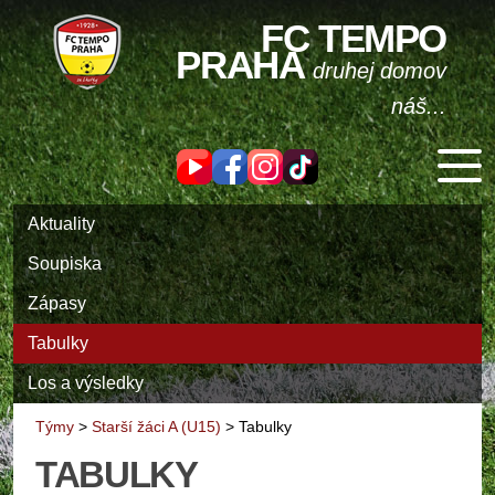
FC TEMPO
PRAHA
druhej domov
náš...
Aktuality
Soupiska
Zápasy
Tabulky
Los a výsledky
Týmy
>
Starší žáci A (U15)
>
Tabulky
TABULKY