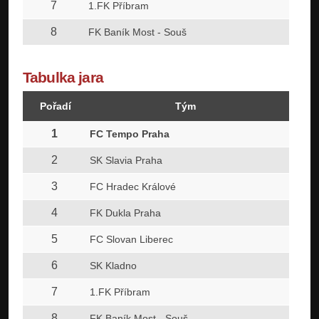
7
22
1.FK Příbram
8
22
FK Baník Most - Souš
Tabulka jara
Pořadí
Tým
Z
1
21
FC Tempo Praha
2
21
SK Slavia Praha
3
21
FC Hradec Králové
4
21
FK Dukla Praha
5
21
FC Slovan Liberec
6
21
SK Kladno
7
21
1.FK Příbram
8
21
FK Baník Most - Souš