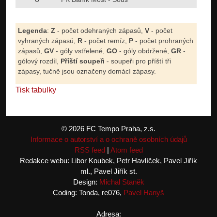
Legenda
:
Z
- počet odehraných zápasů,
V
- počet
vyhraných zápasů,
R
- počet remíz,
P
- počet prohraných
zápasů,
GV
- góly vstřelené,
GO
- góly obdržené,
GR
-
gólový rozdíl,
Příští soupeři
- soupeři pro příští tři
zápasy, tučně jsou označeny domácí zápasy.
Tisk tabulky
© 2026 FC Tempo Praha, z.s.
Informace o autorství a o ochraně osobních údajů
RSS feed
|
Atom feed
Redakce webu: Libor Koubek, Petr Havlíček, Pavel Jiřík
ml., Pavel Jiřík st.
Design:
Michal Staněk
Coding: Tonda, re076,
Pavel Hanyš
Adresa: