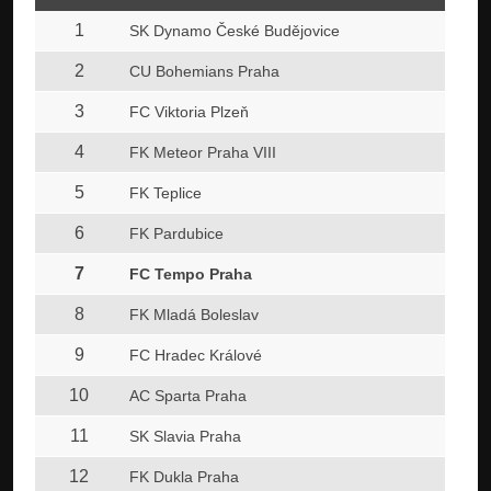
1
SK Dynamo České Budějovice
2
CU Bohemians Praha
3
FC Viktoria Plzeň
4
FK Meteor Praha VIII
5
FK Teplice
6
FK Pardubice
7
FC Tempo Praha
8
FK Mladá Boleslav
9
FC Hradec Králové
10
AC Sparta Praha
11
SK Slavia Praha
12
FK Dukla Praha