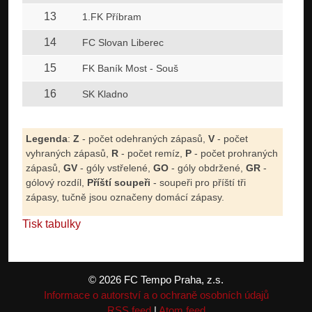
13
1.FK Příbram
14
FC Slovan Liberec
15
FK Baník Most - Souš
16
SK Kladno
Legenda
:
Z
- počet odehraných zápasů,
V
- počet
vyhraných zápasů,
R
- počet remíz,
P
- počet prohraných
zápasů,
GV
- góly vstřelené,
GO
- góly obdržené,
GR
-
gólový rozdíl,
Příští soupeři
- soupeři pro příští tři
zápasy, tučně jsou označeny domácí zápasy.
Tisk tabulky
© 2026 FC Tempo Praha, z.s.
Informace o autorství a o ochraně osobních údajů
RSS feed
|
Atom feed