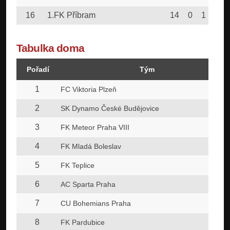
16
1.FK Příbram
14
0
1
13
Tabulka doma
Pořadí
Tým
1
FC Viktoria Plzeň
2
SK Dynamo České Budějovice
3
FK Meteor Praha VIII
4
FK Mladá Boleslav
5
FK Teplice
6
AC Sparta Praha
7
CU Bohemians Praha
8
FK Pardubice