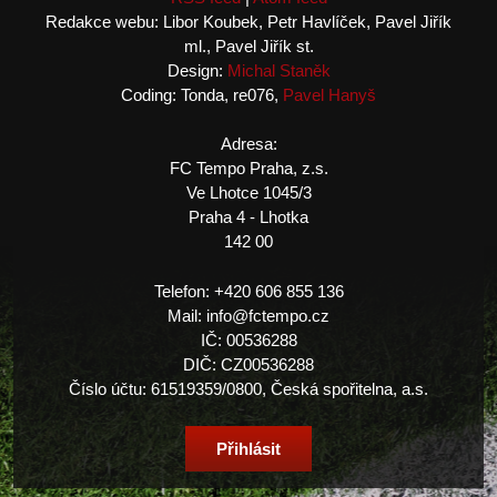
Redakce webu: Libor Koubek, Petr Havlíček, Pavel Jiřík
ml., Pavel Jiřík st.
Design:
Michal Staněk
Coding: Tonda, re076,
Pavel Hanyš
Adresa:
FC Tempo Praha, z.s.
Ve Lhotce 1045/3
Praha 4 - Lhotka
142 00
Telefon: +420 606 855 136
Mail: info@fctempo.cz
IČ: 00536288
DIČ: CZ00536288
Číslo účtu: 61519359/0800, Česká spořitelna, a.s.
Přihlásit