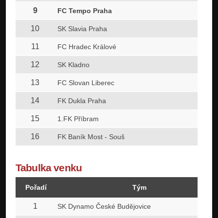
9
FC Tempo Praha
10
SK Slavia Praha
11
FC Hradec Králové
12
SK Kladno
13
FC Slovan Liberec
14
FK Dukla Praha
15
1.FK Příbram
16
FK Baník Most - Souš
Tabulka venku
Pořadí
Tým
1
SK Dynamo České Budějovice