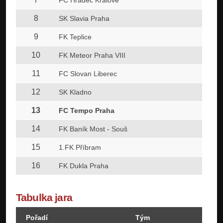
FC Hradec Králové
8
SK Slavia Praha
9
FK Teplice
10
FK Meteor Praha VIII
11
FC Slovan Liberec
12
SK Kladno
13
FC Tempo Praha
14
FK Baník Most - Souš
15
1.FK Příbram
16
FK Dukla Praha
Tabulka jara
Pořadí
Tým