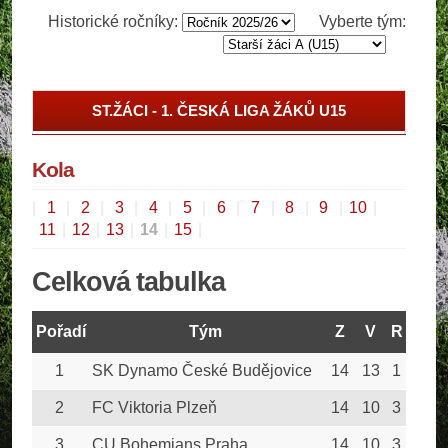
Historické ročníky:
Vyberte tým:
ST.ŽÁCI - 1. ČESKÁ LIGA ŽÁKŮ U15
ST.ŽÁCI - PRAŽSKÝ PŘEBOR
Kola
ST.ŽÁCI - 1. ČESKÁ LIGA ŽÁKŮ U15, SKUPINA 9-
16
|
1
|
2
|
3
|
4
|
5
|
6
|
7
|
8
|
9
|
10
|
11
|
12
|
13
|
14
|
15
|
Celková tabulka
Pořadí
Tým
Z
V
R
P
1
SK Dynamo České Budějovice
14
13
1
0
2
FC Viktoria Plzeň
14
10
3
1
3
CU Bohemians Praha
14
10
3
1