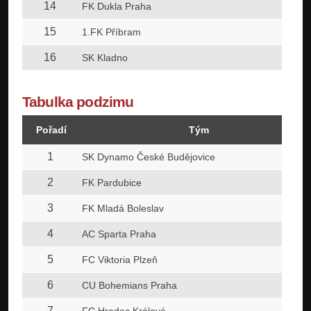
14
FK Dukla Praha
15
1.FK Příbram
16
SK Kladno
Tabulka podzimu
Pořadí
Tým
1
SK Dynamo České Budějovice
2
FK Pardubice
3
FK Mladá Boleslav
4
AC Sparta Praha
5
FC Viktoria Plzeň
6
CU Bohemians Praha
7