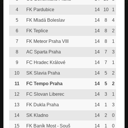
4
FK Pardubice
14
10
1
3
5
FK Mladá Boleslav
14
8
4
2
6
FK Teplice
14
8
2
4
7
FK Meteor Praha VIII
14
8
1
5
8
AC Sparta Praha
14
7
3
4
9
FC Hradec Králové
14
7
1
6
10
SK Slavia Praha
14
5
2
7
11
FC Tempo Praha
14
5
2
7
12
FC Slovan Liberec
14
3
1
10
13
FK Dukla Praha
14
1
3
10
14
SK Kladno
14
2
0
12
15
FK Baník Most - Souš
14
1
0
13