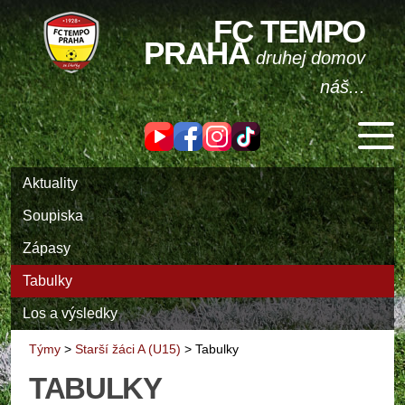
FC TEMPO
PRAHA
druhej domov
náš...
Aktuality
Soupiska
Zápasy
Tabulky
Los a výsledky
Týmy
>
Starší žáci A (U15)
>
Tabulky
TABULKY