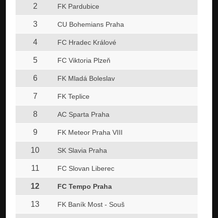
2
FK Pardubice
3
CU Bohemians Praha
4
FC Hradec Králové
5
FC Viktoria Plzeň
6
FK Mladá Boleslav
7
FK Teplice
8
AC Sparta Praha
9
FK Meteor Praha VIII
10
SK Slavia Praha
11
FC Slovan Liberec
12
FC Tempo Praha
13
FK Baník Most - Souš