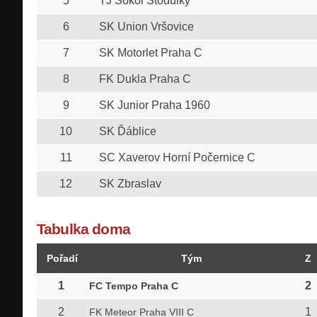
5
TJ Sokol Stodůlky
6
SK Union Vršovice
7
SK Motorlet Praha C
8
FK Dukla Praha C
9
SK Junior Praha 1960
10
SK Ďáblice
11
SC Xaverov Horní Počernice C
12
SK Zbraslav
Tabulka doma
Pořadí
Tým
Z
1
2
FC Tempo Praha C
2
1
FK Meteor Praha VIII C