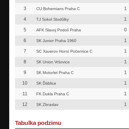
3
1
CU Bohemians Praha C
4
1
TJ Sokol Stodůlky
5
0
AFK Slavoj Podolí Praha
6
1
SK Junior Praha 1960
7
1
SC Xaverov Horní Počernice C
8
1
SK Union Vršovice
9
1
SK Motorlet Praha C
10
1
SK Ďáblice
11
1
FK Dukla Praha C
12
1
SK Zbraslav
Tabulka podzimu