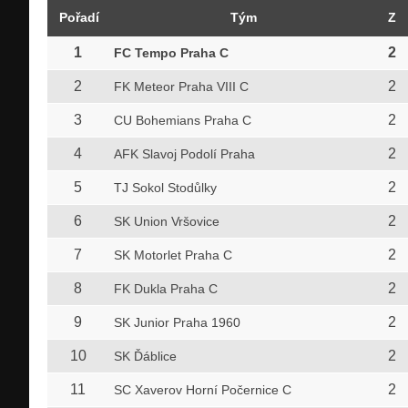
Pořadí
Tým
Z
1
2
FC Tempo Praha C
2
2
FK Meteor Praha VIII C
3
2
CU Bohemians Praha C
4
2
AFK Slavoj Podolí Praha
5
2
TJ Sokol Stodůlky
6
2
SK Union Vršovice
7
2
SK Motorlet Praha C
8
2
FK Dukla Praha C
9
2
SK Junior Praha 1960
10
2
SK Ďáblice
11
2
SC Xaverov Horní Počernice C