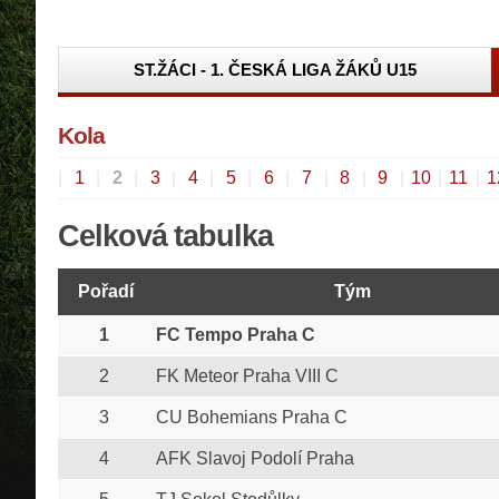
ST.ŽÁCI - 1. ČESKÁ LIGA ŽÁKŮ U15
Kola
|
1
|
2
|
3
|
4
|
5
|
6
|
7
|
8
|
9
|
10
|
11
|
1
Celková tabulka
Pořadí
Tým
1
FC Tempo Praha C
2
FK Meteor Praha VIII C
3
CU Bohemians Praha C
4
AFK Slavoj Podolí Praha