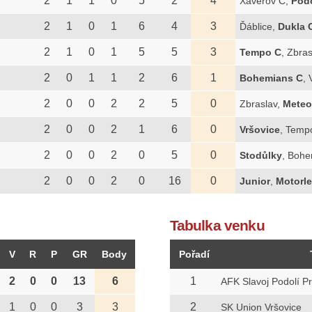
2
1
1
0
5
2
4
Xaverov C,
Podo
2
1
0
1
6
4
3
Ďáblice,
Dukla 
2
1
0
1
5
5
3
Tempo C
, Zbra
2
0
1
1
2
6
1
Bohemians C
, 
2
0
0
2
2
5
0
Zbraslav,
Meteo
2
0
0
2
1
6
0
Vršovice
, Temp
2
0
0
2
0
5
0
Stodůlky
, Boh
2
0
0
2
0
16
0
Junior
,
Motorle
Tabulka venku
V
R
P
GR
Body
Pořadí
2
0
0
13
6
1
AFK Slavoj Podolí P
1
0
0
3
3
2
SK Union Vršovice