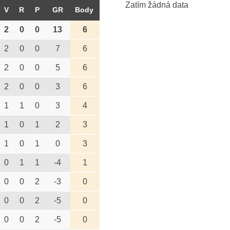
Zatím žádná data
V
R
P
GR
Body
2
0
0
13
6
2
0
0
7
6
2
0
0
5
6
2
0
0
3
6
1
1
0
3
4
1
0
1
2
3
1
0
1
0
3
0
1
1
-4
1
0
0
2
-3
0
0
0
2
-5
0
0
0
2
-5
0