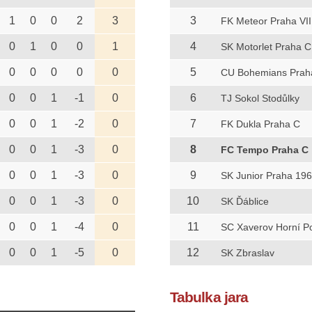
1
0
0
2
3
3
FK Meteor Praha VII
0
1
0
0
1
4
SK Motorlet Praha C
0
0
0
0
0
5
CU Bohemians Prah
0
0
1
-1
0
6
TJ Sokol Stodůlky
0
0
1
-2
0
7
FK Dukla Praha C
0
0
1
-3
0
8
FC Tempo Praha C
0
0
1
-3
0
9
SK Junior Praha 19
0
0
1
-3
0
10
SK Ďáblice
0
0
1
-4
0
11
SC Xaverov Horní P
0
0
1
-5
0
12
SK Zbraslav
Tabulka jara