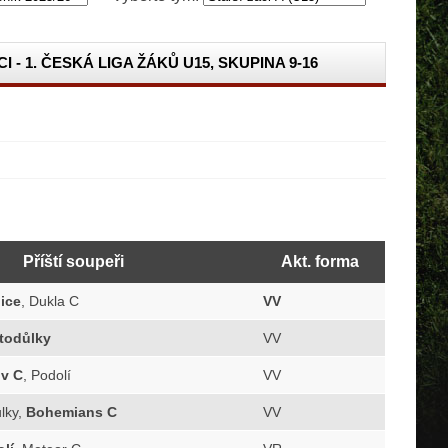
CI - 1. ČESKÁ LIGA ŽÁKŮ U15, SKUPINA 9-16
Příští soupeři
Akt. forma
ice
, Dukla C
VV
todůlky
VV
v C
, Podolí
VV
ůlky,
Bohemians C
VV