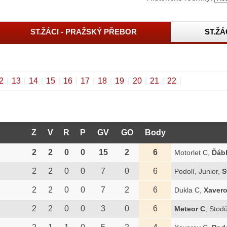
ST.ŽÁCI - PRAŽSKÝ PŘEBOR
ST.ŽÁ
2
|
13
|
14
|
15
|
16
|
17
|
18
|
19
|
20
|
21
|
22
|
Z
V
R
P
GV
GO
Body
2
2
0
0
15
2
6
Motorlet C,
Ďábl
2
2
0
0
7
0
6
Podolí, Junior,
S
2
2
0
0
7
2
6
Dukla C,
Xavero
2
2
0
0
3
0
6
Meteor C
, Stod