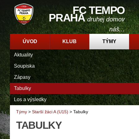
FC TEMPO
PRAHA
druhej domov
náš...
ÚVOD
KLUB
TÝMY
Aktuality
Soupiska
Zápasy
Tabulky
Los a výsledky
Týmy
>
Starší žáci A (U15)
>
Tabulky
TABULKY