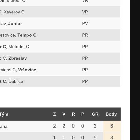
lí
, Meteor C
VR
C
, Xaverov C
VP
slav,
Junior
PV
Vršovice,
Tempo C
PR
r C
, Motorlet C
PP
o C,
Zbraslav
PP
emians C,
Vršovice
PP
t C
, Ďáblice
PP
Tým
Z
V
R
P
GR
Body
2
2
0
0
3
6
raha
1
1
0
0
5
3