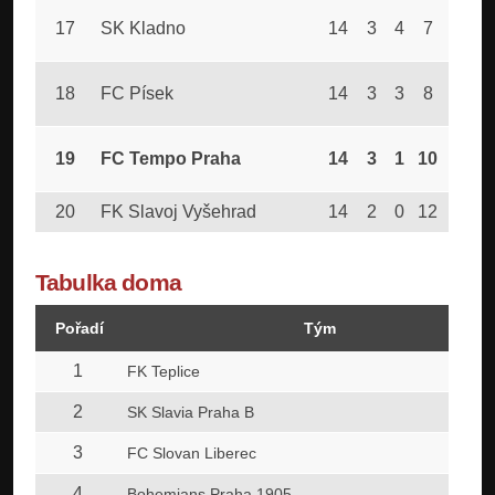
17
SK Kladno
14
3
4
7
12
2
18
FC Písek
14
3
3
8
18
4
19
FC Tempo Praha
14
3
1
10
14
3
20
FK Slavoj Vyšehrad
14
2
0
12
18
6
Tabulka doma
Pořadí
Tým
1
FK Teplice
2
SK Slavia Praha B
3
FC Slovan Liberec
4
Bohemians Praha 1905