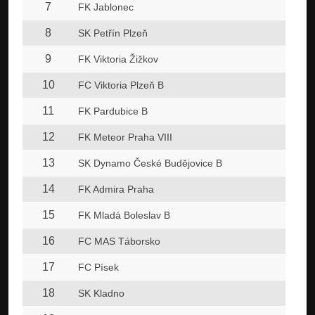
7
FK Jablonec
8
SK Petřín Plzeň
9
FK Viktoria Žižkov
10
FC Viktoria Plzeň B
11
FK Pardubice B
12
FK Meteor Praha VIII
13
SK Dynamo České Budějovice B
14
FK Admira Praha
15
FK Mladá Boleslav B
16
FC MAS Táborsko
17
FC Písek
18
SK Kladno