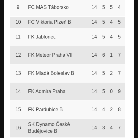
9
FC MAS Táborsko
14
5
5
4
24
2
10
FC Viktoria Plzeň B
14
5
4
5
27
2
11
FK Jablonec
14
5
4
5
26
2
12
FK Meteor Praha VIII
14
6
1
7
24
3
13
FK Mladá Boleslav B
14
5
2
7
18
1
14
FK Admira Praha
14
5
0
9
28
3
15
FK Pardubice B
14
4
2
8
23
3
SK Dynamo České
16
14
3
4
7
21
3
Budějovice B