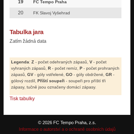
19
FC Tempo Praha
20
FK Slavoj Vyšehrad
Tabulka jara
Zatím žádná data
Legenda
:
Z
- počet odehraných zápasů,
V
- počet
vyhraných zápasů,
R
- počet remíz,
P
- počet prohraných
zápasů,
GV
- góly vstřelené,
GO
- góly obdržené,
GR
-
gólový rozdíl,
Příští soupeři
- soupeři pro příští tři
zápasy, tučně jsou označeny domácí zápasy.
Tisk tabulky
© 2026 FC Tempo Praha, z.s.
Informace o autorství a o ochraně osobních údajů