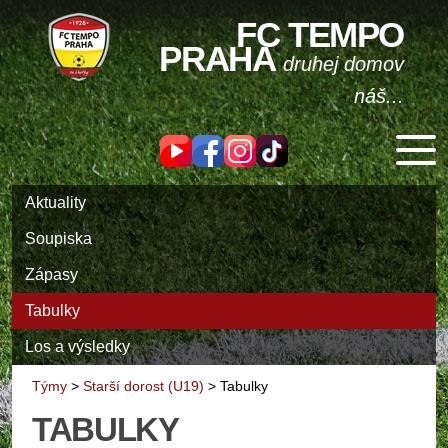
FC TEMPO
PRAHA
druhej domov
náš...
Aktuality
Soupiska
Zápasy
Tabulky
Los a výsledky
Týmy
>
Starší dorost (U19)
>
Tabulky
TABULKY