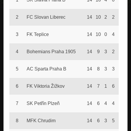
2
FC Slovan Liberec
14
10
2
2
34
1
3
FK Teplice
14
10
0
4
39
1
4
Bohemians Praha 1905
14
9
3
2
35
1
5
AC Sparta Praha B
14
8
3
3
35
1
6
FK Viktoria Žižkov
14
7
1
6
31
2
7
SK Petřín Plzeň
14
6
4
4
27
2
8
MFK Chrudim
14
6
3
5
25
2