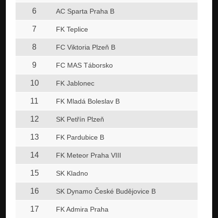
6
AC Sparta Praha B
7
FK Teplice
8
FC Viktoria Plzeň B
9
FC MAS Táborsko
10
FK Jablonec
11
FK Mladá Boleslav B
12
SK Petřín Plzeň
13
FK Pardubice B
14
FK Meteor Praha VIII
15
SK Kladno
16
SK Dynamo České Budějovice B
17
FK Admira Praha