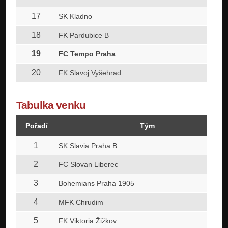
17
SK Kladno
18
FK Pardubice B
19
FC Tempo Praha
20
FK Slavoj Vyšehrad
Tabulka venku
Pořadí
Tým
1
SK Slavia Praha B
2
FC Slovan Liberec
3
Bohemians Praha 1905
4
MFK Chrudim
5
FK Viktoria Žižkov