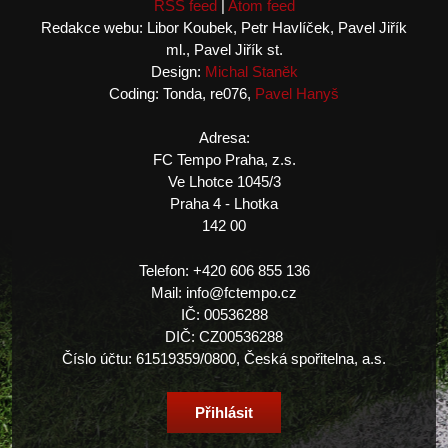
RSS feed
|
Atom feed
Redakce webu: Libor Koubek, Petr Havlíček, Pavel Jiřík
ml., Pavel Jiřík st.
Design:
Michal Staněk
Coding: Tonda, re076,
Pavel Hanyš
Adresa:
FC Tempo Praha, z.s.
Ve Lhotce 1045/3
Praha 4 - Lhotka
142 00
Telefon: +420 606 855 136
Mail: info@fctempo.cz
IČ: 00536288
DIČ: CZ00536288
Číslo účtu: 61519359/0800, Česká spořitelna, a.s.
Přihlásit