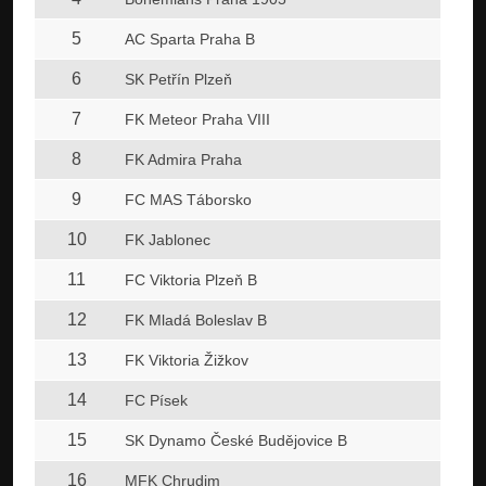
5
AC Sparta Praha B
6
SK Petřín Plzeň
7
FK Meteor Praha VIII
8
FK Admira Praha
9
FC MAS Táborsko
10
FK Jablonec
11
FC Viktoria Plzeň B
12
FK Mladá Boleslav B
13
FK Viktoria Žižkov
14
FC Písek
15
SK Dynamo České Budějovice B
16
MFK Chrudim