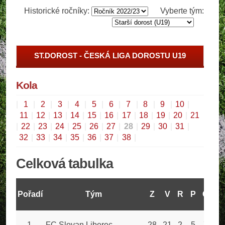
Historické ročníky:
Vyberte tým:
ST.DOROST - ČESKÁ LIGA DOROSTU U19
Kola
|
1
|
2
|
3
|
4
|
5
|
6
|
7
|
8
|
9
|
10
|
11
|
12
|
13
|
14
|
15
|
16
|
17
|
18
|
19
|
20
|
21
|
22
|
23
|
24
|
25
|
26
|
27
|
28
|
29
|
30
|
31
|
32
|
33
|
34
|
35
|
36
|
37
|
38
|
Celková tabulka
Pořadí
Tým
Z
V
R
P
GV
1
FC Slovan Liberec
28
21
2
5
77