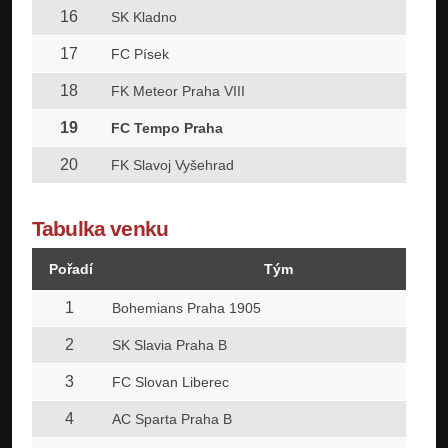
16
SK Kladno
17
FC Písek
18
FK Meteor Praha VIII
19
FC Tempo Praha
20
FK Slavoj Vyšehrad
Tabulka venku
Pořadí
Tým
1
Bohemians Praha 1905
2
SK Slavia Praha B
3
FC Slovan Liberec
4
AC Sparta Praha B