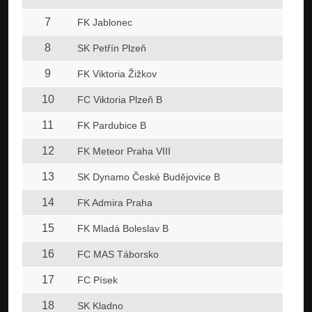
7
FK Jablonec
8
SK Petřín Plzeň
9
FK Viktoria Žižkov
10
FC Viktoria Plzeň B
11
FK Pardubice B
12
FK Meteor Praha VIII
13
SK Dynamo České Budějovice B
14
FK Admira Praha
15
FK Mladá Boleslav B
16
FC MAS Táborsko
17
FC Písek
18
SK Kladno