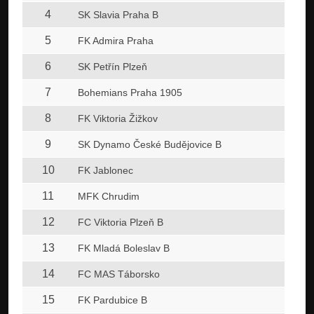
4
SK Slavia Praha B
5
FK Admira Praha
6
SK Petřín Plzeň
7
Bohemians Praha 1905
8
FK Viktoria Žižkov
9
SK Dynamo České Budějovice B
10
FK Jablonec
11
MFK Chrudim
12
FC Viktoria Plzeň B
13
FK Mladá Boleslav B
14
FC MAS Táborsko
15
FK Pardubice B