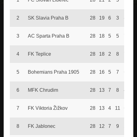
2
SK Slavia Praha B
28
19
6
3
80
3
AC Sparta Praha B
28
18
5
5
71
4
FK Teplice
28
18
2
8
71
5
Bohemians Praha 1905
28
16
5
7
68
6
MFK Chrudim
28
13
7
8
43
7
FK Viktoria Žižkov
28
13
4
11
64
8
FK Jablonec
28
12
7
9
55