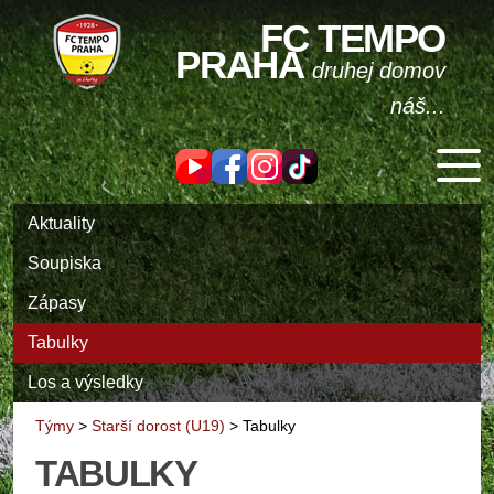
FC TEMPO
PRAHA
druhej domov
náš...
Aktuality
Soupiska
Zápasy
Tabulky
Los a výsledky
Týmy
>
Starší dorost (U19)
>
Tabulky
TABULKY