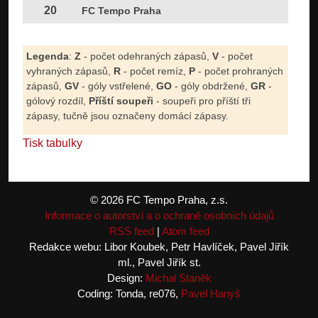
20
FC Tempo Praha
Legenda
:
Z
- počet odehraných zápasů,
V
- počet
vyhraných zápasů,
R
- počet remíz,
P
- počet prohraných
zápasů,
GV
- góly vstřelené,
GO
- góly obdržené,
GR
-
gólový rozdíl,
Příští soupeři
- soupeři pro příští tři
zápasy, tučně jsou označeny domácí zápasy.
Tisk tabulky
© 2026 FC Tempo Praha, z.s.
Informace o autorství a o ochraně osobních údajů
RSS feed
|
Atom feed
Redakce webu: Libor Koubek, Petr Havlíček, Pavel Jiřík
ml., Pavel Jiřík st.
Design:
Michal Staněk
Coding: Tonda, re076,
Pavel Hanyš