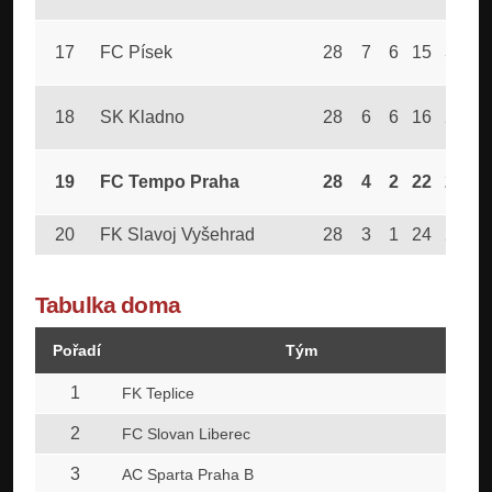
17
FC Písek
28
7
6
15
39
18
SK Kladno
28
6
6
16
22
19
FC Tempo Praha
28
4
2
22
20
20
FK Slavoj Vyšehrad
28
3
1
24
24
1
Tabulka doma
Pořadí
Tým
1
FK Teplice
2
FC Slovan Liberec
3
AC Sparta Praha B