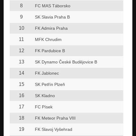
8
FC MAS Táborsko
9
SK Slavia Praha B
10
FK Admira Praha
11
MFK Chrudim
12
FK Pardubice B
13
SK Dynamo České Budějovice B
14
FK Jablonec
15
SK Petřín Plzeň
16
SK Kladno
17
FC Písek
18
FK Meteor Praha VIII
19
FK Slavoj Vyšehrad