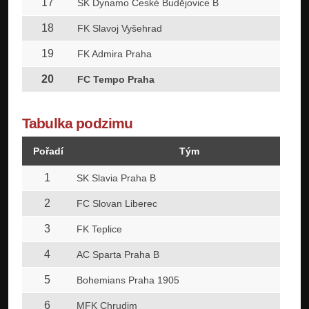
17
SK Dynamo České Budějovice B
18
FK Slavoj Vyšehrad
19
FK Admira Praha
20
FC Tempo Praha
Tabulka podzimu
Pořadí
Tým
1
SK Slavia Praha B
2
FC Slovan Liberec
3
FK Teplice
4
AC Sparta Praha B
5
Bohemians Praha 1905
6
MFK Chrudim