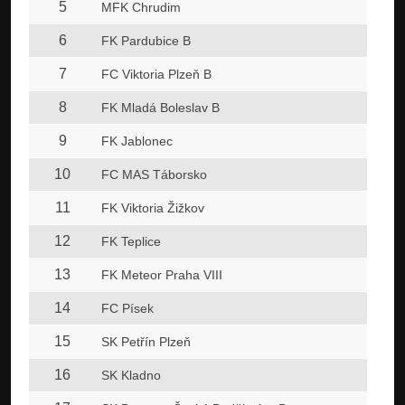
5
MFK Chrudim
6
FK Pardubice B
7
FC Viktoria Plzeň B
8
FK Mladá Boleslav B
9
FK Jablonec
10
FC MAS Táborsko
11
FK Viktoria Žižkov
12
FK Teplice
13
FK Meteor Praha VIII
14
FC Písek
15
SK Petřín Plzeň
16
SK Kladno