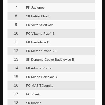
7
FK Jablonec
8
SK Petřín Plzeň
9
FK Viktoria Žižkov
10
FC Viktoria Plzeň B
11
FK Pardubice B
12
FK Meteor Praha VIII
13
SK Dynamo České Budějovice B
14
FK Admira Praha
15
FK Mladá Boleslav B
16
FC MAS Táborsko
17
FC Písek
18
SK Kladno