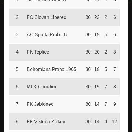
2
FC Slovan Liberec
30
22
2
6
84
3
AC Sparta Praha B
30
19
5
6
73
4
FK Teplice
30
20
2
8
76
5
Bohemians Praha 1905
30
18
5
7
81
6
MFK Chrudim
30
15
7
8
50
7
FK Jablonec
30
14
7
9
60
8
FK Viktoria Žižkov
30
14
4
12
66