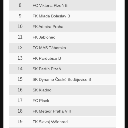
8
FC Viktoria Plzeň B
9
FK Mladá Boleslav B
10
FK Admira Praha
11
FK Jablonec
12
FC MAS Táborsko
13
FK Pardubice B
14
SK Petřín Plzeň
15
SK Dynamo České Budějovice B
16
SK Kladno
17
FC Písek
18
FK Meteor Praha VIII
19
FK Slavoj Vyšehrad