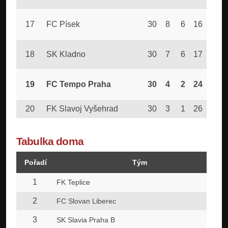
17
FC Písek
30
8
6
16
41
18
SK Kladno
30
7
6
17
24
19
FC Tempo Praha
30
4
2
24
21
20
FK Slavoj Vyšehrad
30
3
1
26
25
Tabulka doma
Pořadí
Tým
1
FK Teplice
2
FC Slovan Liberec
3
SK Slavia Praha B