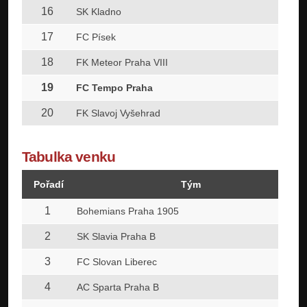
16
SK Kladno
17
FC Písek
18
FK Meteor Praha VIII
19
FC Tempo Praha
20
FK Slavoj Vyšehrad
Tabulka venku
Pořadí
Tým
1
Bohemians Praha 1905
2
SK Slavia Praha B
3
FC Slovan Liberec
4
AC Sparta Praha B