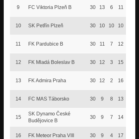
9
FC Viktoria Plzeň B
30
13
6
11
55
10
SK Petřín Plzeň
30
10
10
10
56
11
FK Pardubice B
30
11
7
12
53
12
FK Mladá Boleslav B
30
12
3
15
39
13
FK Admira Praha
30
12
2
16
59
14
FC MAS Táborsko
30
9
8
13
62
SK Dynamo České
15
30
9
7
14
57
Budějovice B
16
FK Meteor Praha VIII
30
9
4
17
42