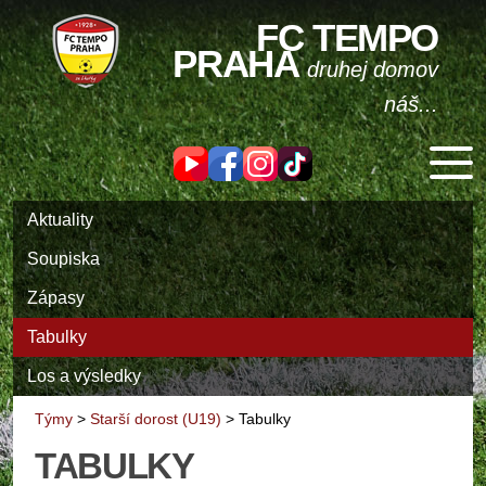
FC TEMPO
PRAHA
druhej domov
náš...
Aktuality
Soupiska
Zápasy
Tabulky
Los a výsledky
Týmy
>
Starší dorost (U19)
>
Tabulky
TABULKY