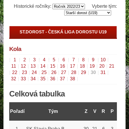
Historické ročníky:
Vyberte tým:
ST.DOROST - ČESKÁ LIGA DOROSTU U19
Kola
|
1
|
2
|
3
|
4
|
5
|
6
|
7
|
8
|
9
|
10
|
11
|
12
|
13
|
14
|
15
|
16
|
17
|
18
|
19
|
20
|
21
|
22
|
23
|
24
|
25
|
26
|
27
|
28
|
29
|
30
|
31
|
32
|
33
|
34
|
35
|
36
|
37
|
38
|
Celková tabulka
Pořadí
Tým
Z
V
R
P
GV
1
SK Slavia Praha B
30
21
6
3
86