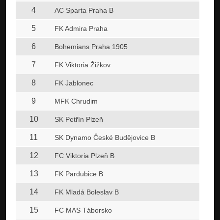
4
AC Sparta Praha B
5
FK Admira Praha
6
Bohemians Praha 1905
7
FK Viktoria Žižkov
8
FK Jablonec
9
MFK Chrudim
10
SK Petřín Plzeň
11
SK Dynamo České Budějovice B
12
FC Viktoria Plzeň B
13
FK Pardubice B
14
FK Mladá Boleslav B
15
FC MAS Táborsko