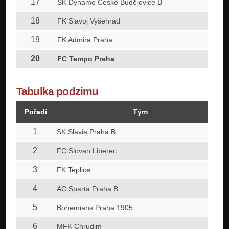
17
SK Dynamo České Budějovice B
18
FK Slavoj Vyšehrad
19
FK Admira Praha
20
FC Tempo Praha
Tabulka podzimu
Pořadí
Tým
1
SK Slavia Praha B
2
FC Slovan Liberec
3
FK Teplice
4
AC Sparta Praha B
5
Bohemians Praha 1905
6
MFK Chrudim