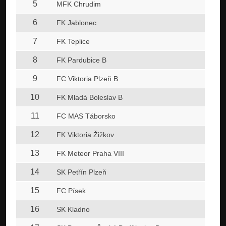
5
MFK Chrudim
6
FK Jablonec
7
FK Teplice
8
FK Pardubice B
9
FC Viktoria Plzeň B
10
FK Mladá Boleslav B
11
FC MAS Táborsko
12
FK Viktoria Žižkov
13
FK Meteor Praha VIII
14
SK Petřín Plzeň
15
FC Písek
16
SK Kladno