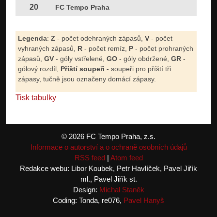
20
FC Tempo Praha
Legenda
:
Z
- počet odehraných zápasů,
V
- počet
vyhraných zápasů,
R
- počet remíz,
P
- počet prohraných
zápasů,
GV
- góly vstřelené,
GO
- góly obdržené,
GR
-
gólový rozdíl,
Příští soupeři
- soupeři pro příští tři
zápasy, tučně jsou označeny domácí zápasy.
Tisk tabulky
© 2026 FC Tempo Praha, z.s.
Informace o autorství a o ochraně osobních údajů
RSS feed
|
Atom feed
Redakce webu: Libor Koubek, Petr Havlíček, Pavel Jiřík
ml., Pavel Jiřík st.
Design:
Michal Staněk
Coding: Tonda, re076,
Pavel Hanyš