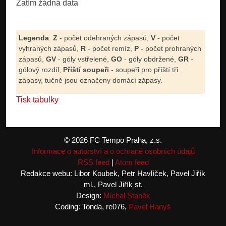
Zatím žádná data
Legenda
:
Z
- počet odehraných zápasů,
V
- počet
vyhraných zápasů,
R
- počet remíz,
P
- počet prohraných
zápasů,
GV
- góly vstřelené,
GO
- góly obdržené,
GR
-
gólový rozdíl,
Příští soupeři
- soupeři pro příští tři
zápasy, tučně jsou označeny domácí zápasy.
Tisk tabulky
© 2026 FC Tempo Praha, z.s.
Informace o autorství a o ochraně osobních údajů
RSS feed
|
Atom feed
Redakce webu: Libor Koubek, Petr Havlíček, Pavel Jiřík
ml., Pavel Jiřík st.
Design:
Michal Staněk
Coding: Tonda, re076,
Pavel Hanyš