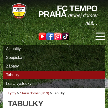
FC TEMPO
PRAHA
druhej domov
náš...
Aktuality
Soupiska
Zápasy
Tabulky
Los a výsledky
Týmy
>
Starší dorost (U19)
>
Tabulky
TABULKY