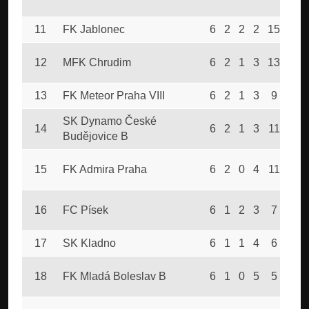
11
FK Jablonec
6
2
2
2
15
8
12
MFK Chrudim
6
2
1
3
13
14
13
FK Meteor Praha VIII
6
2
1
3
9
12
SK Dynamo České
14
6
2
1
3
11
15
Budějovice B
15
FK Admira Praha
6
2
0
4
11
13
16
FC Písek
6
1
2
3
7
12
17
SK Kladno
6
1
1
4
6
14
18
FK Mladá Boleslav B
6
1
0
5
5
10