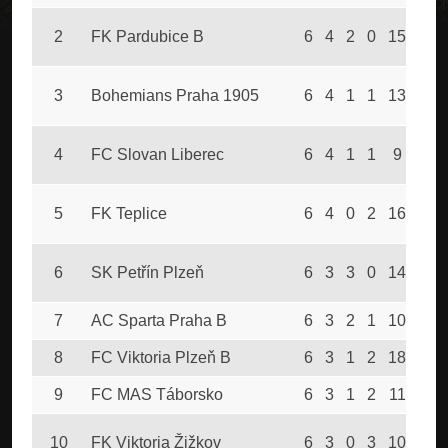
2
FK Pardubice B
6
4
2
0
15
7
3
Bohemians Praha 1905
6
4
1
1
13
6
4
FC Slovan Liberec
6
4
1
1
9
4
5
FK Teplice
6
4
0
2
16
6
6
SK Petřín Plzeň
6
3
3
0
14
8
7
AC Sparta Praha B
6
3
2
1
10
5
8
FC Viktoria Plzeň B
6
3
1
2
18
13
9
FC MAS Táborsko
6
3
1
2
11
15
10
FK Viktoria Žižkov
6
3
0
3
10
11