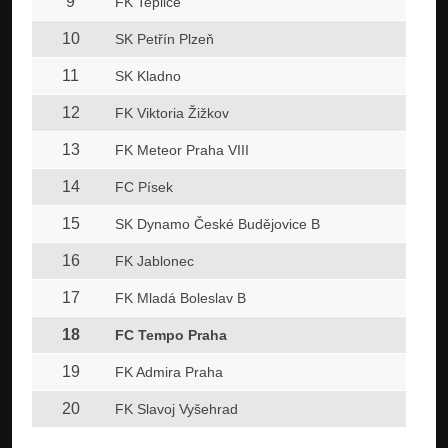
9
FK Teplice
10
SK Petřín Plzeň
11
SK Kladno
12
FK Viktoria Žižkov
13
FK Meteor Praha VIII
14
FC Písek
15
SK Dynamo České Budějovice B
16
FK Jablonec
17
FK Mladá Boleslav B
18
FC Tempo Praha
19
FK Admira Praha
20
FK Slavoj Vyšehrad