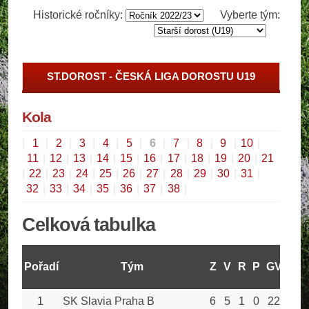
Historické ročníky:
Vyberte tým:
ST.DOROST - ČESKÁ LIGA DOROSTU U19
Kola
|
1
|
2
|
3
|
4
|
5
|
6
|
7
|
8
|
9
|
10
|
11
|
12
|
13
|
14
|
15
|
16
|
17
|
18
|
19
|
20
|
21
|
22
|
23
|
24
|
25
|
26
|
27
|
28
|
29
|
30
|
31
|
32
|
33
|
34
|
35
|
36
|
37
|
38
|
Celková tabulka
Pořadí
Tým
Z
V
R
P
GV
GO
1
SK Slavia Praha B
6
5
1
0
22
7