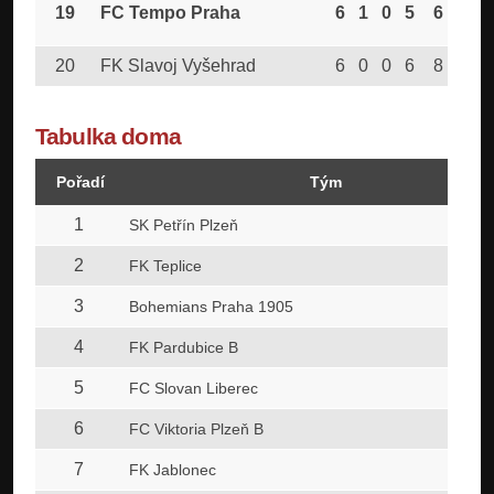
19
FC Tempo Praha
6
1
0
5
6
17
20
FK Slavoj Vyšehrad
6
0
0
6
8
32
Tabulka doma
Pořadí
Tým
1
SK Petřín Plzeň
2
FK Teplice
3
Bohemians Praha 1905
4
FK Pardubice B
5
FC Slovan Liberec
6
FC Viktoria Plzeň B
7
FK Jablonec