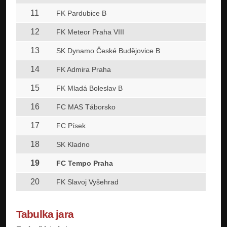
11
FK Pardubice B
12
FK Meteor Praha VIII
13
SK Dynamo České Budějovice B
14
FK Admira Praha
15
FK Mladá Boleslav B
16
FC MAS Táborsko
17
FC Písek
18
SK Kladno
19
FC Tempo Praha
20
FK Slavoj Vyšehrad
Tabulka jara