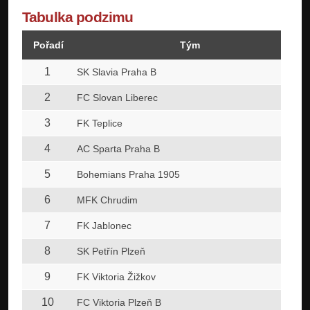
Tabulka podzimu
Pořadí
Tým
1
SK Slavia Praha B
2
FC Slovan Liberec
3
FK Teplice
4
AC Sparta Praha B
5
Bohemians Praha 1905
6
MFK Chrudim
7
FK Jablonec
8
SK Petřín Plzeň
9
FK Viktoria Žižkov
10
FC Viktoria Plzeň B