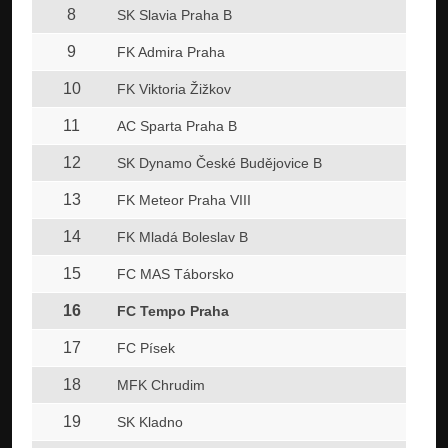
8
SK Slavia Praha B
9
FK Admira Praha
10
FK Viktoria Žižkov
11
AC Sparta Praha B
12
SK Dynamo České Budějovice B
13
FK Meteor Praha VIII
14
FK Mladá Boleslav B
15
FC MAS Táborsko
16
FC Tempo Praha
17
FC Písek
18
MFK Chrudim
19
SK Kladno