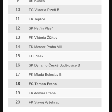
9
SK Kladno
10
FC Viktoria Plzeň B
11
FK Teplice
12
SK Petřín Plzeň
13
FK Viktoria Žižkov
14
FK Meteor Praha VIII
15
FC Písek
16
SK Dynamo České Budějovice B
17
FK Mladá Boleslav B
18
FC Tempo Praha
19
FK Admira Praha
20
FK Slavoj Vyšehrad