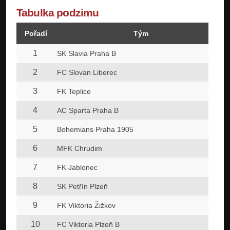
Tabulka podzimu
Pořadí
Tým
1
SK Slavia Praha B
2
FC Slovan Liberec
3
FK Teplice
4
AC Sparta Praha B
5
Bohemians Praha 1905
6
MFK Chrudim
7
FK Jablonec
8
SK Petřín Plzeň
9
FK Viktoria Žižkov
10
FC Viktoria Plzeň B