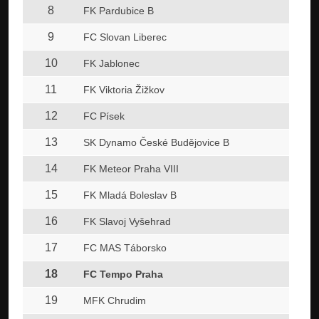
8
FK Pardubice B
9
FC Slovan Liberec
10
FK Jablonec
11
FK Viktoria Žižkov
12
FC Písek
13
SK Dynamo České Budějovice B
14
FK Meteor Praha VIII
15
FK Mladá Boleslav B
16
FK Slavoj Vyšehrad
17
FC MAS Táborsko
18
FC Tempo Praha
19
MFK Chrudim