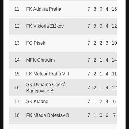
11
FK Admira Praha
7
3
0
4
16
14
12
FK Viktoria Žižkov
7
3
0
4
12
14
13
FC Písek
7
2
2
3
10
14
14
MFK Chrudim
7
2
1
4
14
16
15
FK Meteor Praha VIII
7
2
1
4
11
15
SK Dynamo České
16
7
2
1
4
12
20
Budějovice B
17
SK Kladno
7
1
2
4
6
14
18
FK Mladá Boleslav B
7
1
0
6
7
13