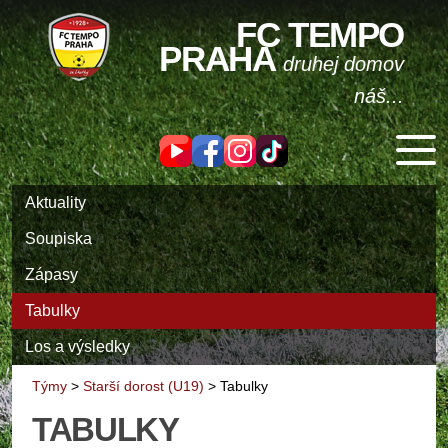
FC TEMPO
PRAHA
druhej domov
náš...
Aktuality
Soupiska
Zápasy
Tabulky
Los a výsledky
Týmy
>
Starší dorost (U19)
>
Tabulky
TABULKY