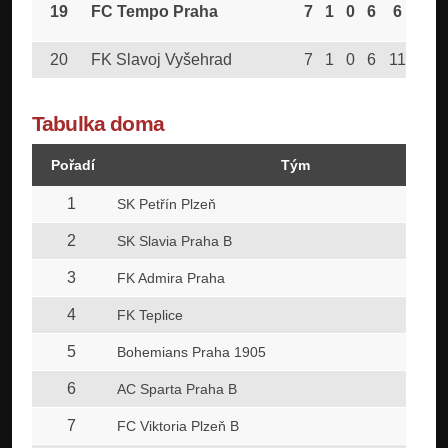
19
FC Tempo Praha
7
1
0
6
6
20
20
FK Slavoj Vyšehrad
7
1
0
6
11
34
Tabulka doma
Pořadí
Tým
1
SK Petřín Plzeň
2
SK Slavia Praha B
3
FK Admira Praha
4
FK Teplice
5
Bohemians Praha 1905
6
AC Sparta Praha B
7
FC Viktoria Plzeň B