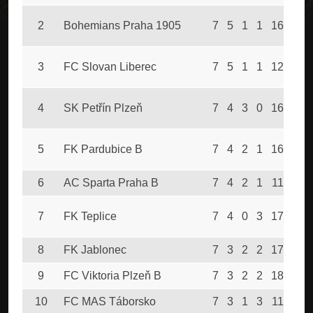
2
Bohemians Praha 1905
7
5
1
1
16
6
3
FC Slovan Liberec
7
5
1
1
12
6
4
SK Petřín Plzeň
7
4
3
0
16
9
5
FK Pardubice B
7
4
2
1
16
9
6
AC Sparta Praha B
7
4
2
1
11
5
7
FK Teplice
7
4
0
3
17
10
8
FK Jablonec
7
3
2
2
17
9
9
FC Viktoria Plzeň B
7
3
2
2
18
13
10
FC MAS Táborsko
7
3
1
3
11
16