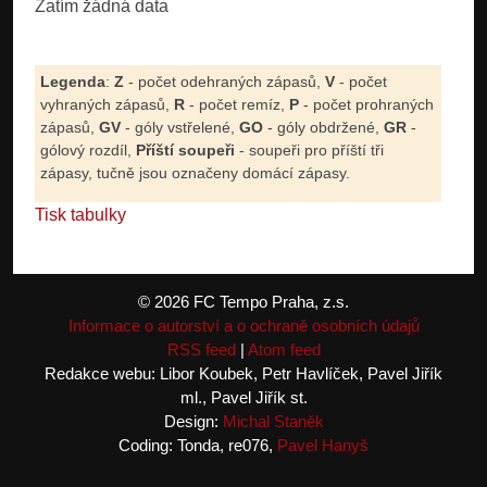
Zatím žádná data
Legenda
:
Z
- počet odehraných zápasů,
V
- počet
vyhraných zápasů,
R
- počet remíz,
P
- počet prohraných
zápasů,
GV
- góly vstřelené,
GO
- góly obdržené,
GR
-
gólový rozdíl,
Příští soupeři
- soupeři pro příští tři
zápasy, tučně jsou označeny domácí zápasy.
Tisk tabulky
© 2026 FC Tempo Praha, z.s.
Informace o autorství a o ochraně osobních údajů
RSS feed
|
Atom feed
Redakce webu: Libor Koubek, Petr Havlíček, Pavel Jiřík
ml., Pavel Jiřík st.
Design:
Michal Staněk
Coding: Tonda, re076,
Pavel Hanyš