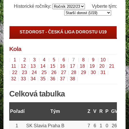
Historické ročníky:
Vyberte tým:
ST.DOROST - ČESKÁ LIGA DOROSTU U19
Kola
|
1
|
2
|
3
|
4
|
5
|
6
|
7
|
8
|
9
|
10
|
11
|
12
|
13
|
14
|
15
|
16
|
17
|
18
|
19
|
20
|
21
|
22
|
23
|
24
|
25
|
26
|
27
|
28
|
29
|
30
|
31
|
32
|
33
|
34
|
35
|
36
|
37
|
38
|
Celková tabulka
Pořadí
Tým
Z
V
R
P
GV
GO
1
SK Slavia Praha B
7
6
1
0
26
8