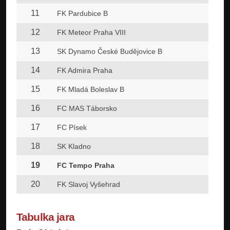
11
FK Pardubice B
12
FK Meteor Praha VIII
13
SK Dynamo České Budějovice B
14
FK Admira Praha
15
FK Mladá Boleslav B
16
FC MAS Táborsko
17
FC Písek
18
SK Kladno
19
FC Tempo Praha
20
FK Slavoj Vyšehrad
Tabulka jara