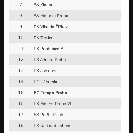
7
SK Kladno
8
SK Motorlet Praha
9
FK Viktoria Žižkov
10
FK Teplice
11
FK Pardubice B
12
FK Admira Praha
13
FK Jablonec
14
FC Táborsko
15
FC Tempo Praha
16
FK Meteor Praha VIII
17
SK Petřín Plzeň
18
FK Ústí nad Labem