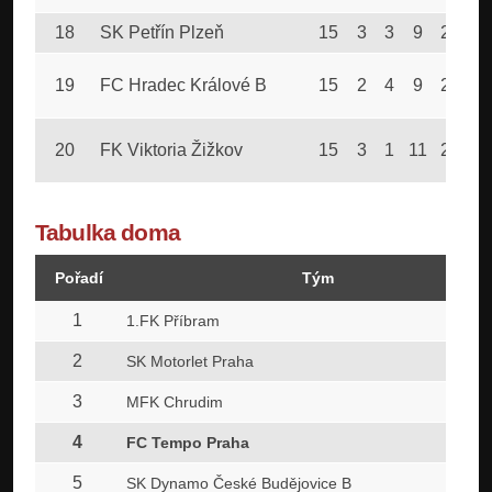
18
SK Petřín Plzeň
15
3
3
9
25
4
19
FC Hradec Králové B
15
2
4
9
20
3
20
FK Viktoria Žižkov
15
3
1
11
24
4
Tabulka doma
Pořadí
Tým
1
1.FK Příbram
2
SK Motorlet Praha
3
MFK Chrudim
4
FC Tempo Praha
5
SK Dynamo České Budějovice B