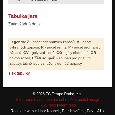
Tabulka jara
Zatím žádná data
Legenda
:
Z
- počet odehraných zápasů,
V
- počet
vyhraných zápasů,
R
- počet remíz,
P
- počet prohraných
zápasů,
GV
- góly vstřelené,
GO
- góly obdržené,
GR
-
gólový rozdíl,
Příští soupeři
- soupeři pro příští tři
zápasy, tučně jsou označeny domácí zápasy.
Tisk tabulky
© 2026 FC Tempo Praha, z.s.
Informace o autorství a o ochraně osobních údajů
RSS feed
|
Atom feed
Redakce webu: Libor Koubek, Petr Havlíček, Pavel Jiřík