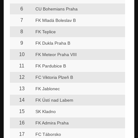
6
CU Bohemians Praha
7
FK Mladá Boleslav B
8
FK Teplice
9
FK Dukla Praha B
10
FK Meteor Praha VIII
11
FK Pardubice B
12
FC Viktoria Plzeň B
13
FK Jablonec
14
FK Ústí nad Labem
15
SK Kladno
16
FK Admira Praha
17
FC Táborsko