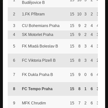
Budějovice B
2
1.FK Příbram
15
10
3
2
38
2
3
CU Bohemians Praha
15
9
2
4
40
2
4
SK Motorlet Praha
15
9
2
4
32
2
5
FK Mladá Boleslav B
15
8
3
4
36
2
6
FC Viktoria Plzeň B
15
8
3
4
29
2
7
FK Dukla Praha B
15
9
0
6
41
3
8
FC Tempo Praha
15
8
1
6
34
3
9
MFK Chrudim
15
7
2
6
37
3