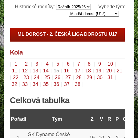
Historické ročníky:
Vyberte tým:
ML.DOROST - 2. ČESKÁ LIGA DOROSTU U17
Kola
|
1
|
2
|
3
|
4
|
5
|
6
|
7
|
8
|
9
|
10
|
11
|
12
|
13
|
14
|
15
|
16
|
17
|
18
|
19
|
20
|
21
|
22
|
23
|
24
|
25
|
26
|
27
|
28
|
29
|
30
|
31
|
32
|
33
|
34
|
35
|
36
|
37
|
38
|
Celková tabulka
Pořadí
Tým
Z
V
R
P
GV
G
SK Dynamo České
1
15
10
3
2
42
1