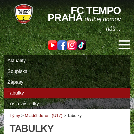
FC TEMPO
PRAHA
druhej domov
náš...
Aktuality
Soupiska
Zápasy
Tabulky
Los a výsledky
Týmy
>
Mladší dorost (U17)
>
Tabulky
TABULKY