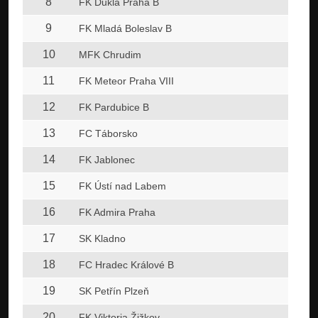
8
FK Dukla Praha B
9
FK Mladá Boleslav B
10
MFK Chrudim
11
FK Meteor Praha VIII
12
FK Pardubice B
13
FC Táborsko
14
FK Jablonec
15
FK Ústí nad Labem
16
FK Admira Praha
17
SK Kladno
18
FC Hradec Králové B
19
SK Petřín Plzeň
20
FK Viktoria Žižkov