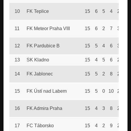
10
FK Teplice
15
6
5
4
24
2
11
FK Meteor Praha VIII
15
6
2
7
37
3
12
FK Pardubice B
15
5
4
6
32
3
13
SK Kladno
15
4
5
6
29
2
14
FK Jablonec
15
5
2
8
26
3
15
FK Ústí nad Labem
15
5
0
10
25
4
16
FK Admira Praha
15
4
3
8
25
4
17
FC Táborsko
15
4
2
9
20
2