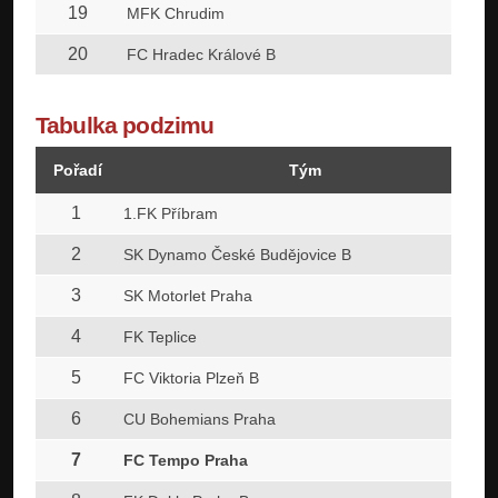
19
MFK Chrudim
20
FC Hradec Králové B
Tabulka podzimu
Pořadí
Tým
1
1.FK Příbram
2
SK Dynamo České Budějovice B
3
SK Motorlet Praha
4
FK Teplice
5
FC Viktoria Plzeň B
6
CU Bohemians Praha
7
FC Tempo Praha