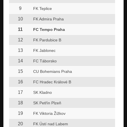
9
FK Teplice
10
FK Admira Praha
11
FC Tempo Praha
12
FK Pardubice B
13
FK Jablonec
14
FC Táborsko
15
CU Bohemians Praha
16
FC Hradec Králové B
17
SK Kladno
18
SK Petřín Plzeň
19
FK Viktoria Žižkov
20
FK Ústí nad Labem