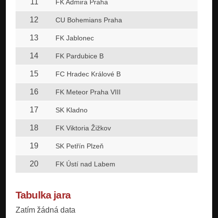
11
FK Admira Praha
12
CU Bohemians Praha
13
FK Jablonec
14
FK Pardubice B
15
FC Hradec Králové B
16
FK Meteor Praha VIII
17
SK Kladno
18
FK Viktoria Žižkov
19
SK Petřín Plzeň
20
FK Ústí nad Labem
Tabulka jara
Zatím žádná data