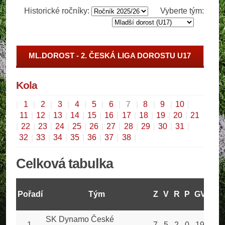
Historické ročníky:
Vyberte tým:
ML.DOROST - 2. ČESKÁ LIGA DOROSTU U17
Kola
|
1
|
2
|
3
|
4
|
5
|
6
|
7
|
8
|
9
|
10
|
11
|
12
|
13
|
14
|
15
|
16
|
17
|
18
|
19
|
20
|
21
|
22
|
23
|
24
|
25
|
26
|
27
|
28
|
29
|
30
|
31
|
32
|
33
|
34
|
35
|
36
|
37
|
38
|
Celková tabulka
Pořadí
Tým
Z
V
R
P
GV
GO
SK Dynamo České
1
7
5
2
0
19
6