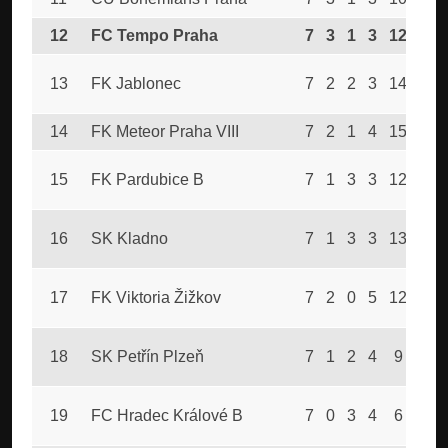
12
FC Tempo Praha
7
3
1
3
12
16
13
FK Jablonec
7
2
2
3
14
17
14
FK Meteor Praha VIII
7
2
1
4
15
19
15
FK Pardubice B
7
1
3
3
12
13
16
SK Kladno
7
1
3
3
13
15
17
FK Viktoria Žižkov
7
2
0
5
12
17
18
SK Petřín Plzeň
7
1
2
4
9
20
19
FC Hradec Králové B
7
0
3
4
6
13