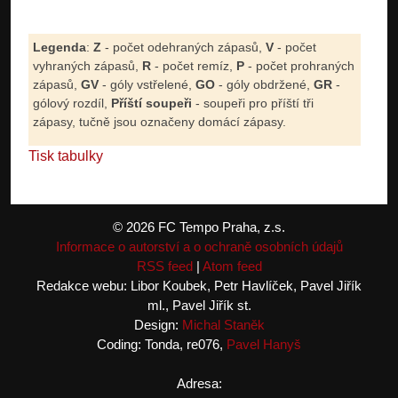
Legenda
:
Z
- počet odehraných zápasů,
V
- počet
vyhraných zápasů,
R
- počet remíz,
P
- počet prohraných
zápasů,
GV
- góly vstřelené,
GO
- góly obdržené,
GR
-
gólový rozdíl,
Příští soupeři
- soupeři pro příští tři
zápasy, tučně jsou označeny domácí zápasy.
Tisk tabulky
© 2026 FC Tempo Praha, z.s.
Informace o autorství a o ochraně osobních údajů
RSS feed
|
Atom feed
Redakce webu: Libor Koubek, Petr Havlíček, Pavel Jiřík
ml., Pavel Jiřík st.
Design:
Michal Staněk
Coding: Tonda, re076,
Pavel Hanyš
Adresa: