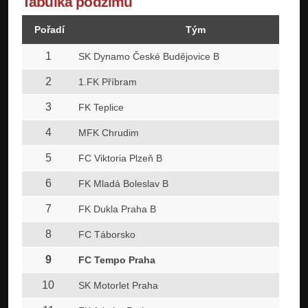
Tabulka podzimu
Pořadí
Tým
1
SK Dynamo České Budějovice B
2
1.FK Příbram
3
FK Teplice
4
MFK Chrudim
5
FC Viktoria Plzeň B
6
FK Mladá Boleslav B
7
FK Dukla Praha B
8
FC Táborsko
9
FC Tempo Praha
10
SK Motorlet Praha