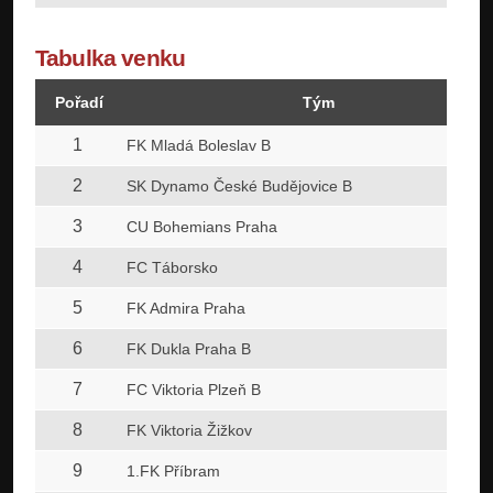
Tabulka venku
Pořadí
Tým
1
FK Mladá Boleslav B
2
SK Dynamo České Budějovice B
3
CU Bohemians Praha
4
FC Táborsko
5
FK Admira Praha
6
FK Dukla Praha B
7
FC Viktoria Plzeň B
8
FK Viktoria Žižkov
9
1.FK Příbram