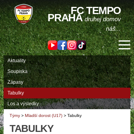
FC TEMPO
PRAHA
druhej domov
náš...
Aktuality
Soupiska
Zápasy
Tabulky
Los a výsledky
Týmy
>
Mladší dorost (U17)
>
Tabulky
TABULKY