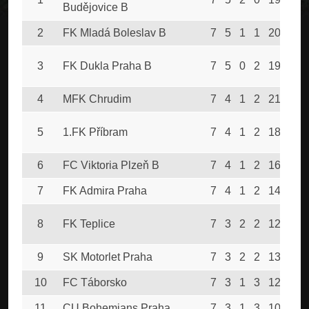
Budějovice B
2
FK Mladá Boleslav B
7
5
1
1
20
8
3
FK Dukla Praha B
7
5
0
2
19
13
4
MFK Chrudim
7
4
1
2
21
12
5
1.FK Příbram
7
4
1
2
18
12
6
FC Viktoria Plzeň B
7
4
1
2
16
11
7
FK Admira Praha
7
4
1
2
14
13
8
FK Teplice
7
3
2
2
12
10
9
SK Motorlet Praha
7
3
2
2
13
13
10
FC Táborsko
7
3
1
3
12
10
11
CU Bohemians Praha
7
3
1
3
10
9