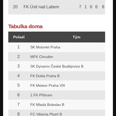
20
FK Ústí nad Labem
7
1
0
6
8
28
Tabulka doma
Pořadí
Tým
1
SK Motorlet Praha
2
MFK Chrudim
3
SK Dynamo České Budějovice B
4
FK Dukla Praha B
5
FK Meteor Praha VIII
6
1.FK Příbram
7
FK Mladá Boleslav B
8
FC Viktoria Plzeň B