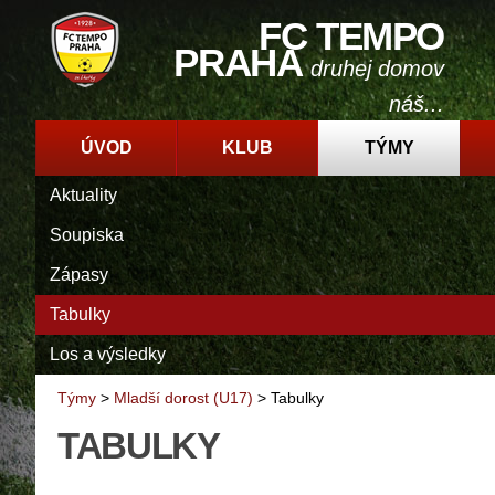
FC TEMPO
PRAHA
druhej domov
náš...
ÚVOD
KLUB
TÝMY
Aktuality
Soupiska
Zápasy
Tabulky
Los a výsledky
Týmy
>
Mladší dorost (U17)
>
Tabulky
TABULKY