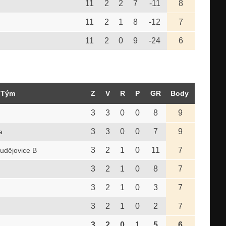
11
2
2
7
-11
8
11
2
1
8
-12
7
11
2
0
9
-24
6
Tým
Z
V
R
P
GR
Body
3
3
0
0
8
9
3
3
0
0
7
9
a
3
2
1
0
11
7
dějovice B
3
2
1
0
8
7
3
2
1
0
3
7
3
2
1
0
2
7
3
2
0
1
5
6