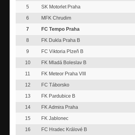
5
SK Motorlet Praha
6
MFK Chrudim
7
FC Tempo Praha
8
FK Dukla Praha B
9
FC Viktoria Plzeň B
10
FK Mladá Boleslav B
11
FK Meteor Praha VIII
12
FC Táborsko
13
FK Pardubice B
14
FK Admira Praha
15
FK Jablonec
16
FC Hradec Králové B