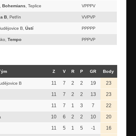
,
Bohemians
, Teplice
VPPPV
la B
, Petřín
VVPVP
Budějovice B,
Ústí
PPPPP
sko,
Tempo
PPPVP
Tým
Z
V
R
P
GR
Body
11
7
2
2
19
23
dějovice B
11
7
2
2
13
23
11
7
1
3
7
22
10
6
2
2
10
20
a
11
5
1
5
-1
16