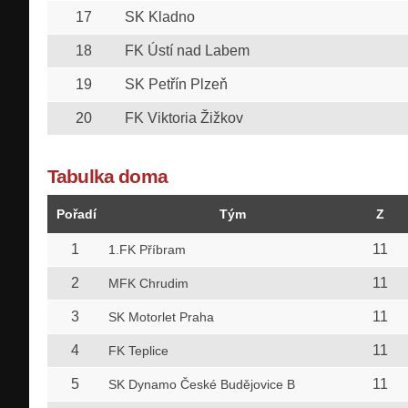
17
SK Kladno
18
FK Ústí nad Labem
19
SK Petřín Plzeň
20
FK Viktoria Žižkov
Tabulka doma
Pořadí
Tým
Z
1
11
1.FK Příbram
2
11
MFK Chrudim
3
11
SK Motorlet Praha
4
11
FK Teplice
5
11
SK Dynamo České Budějovice B