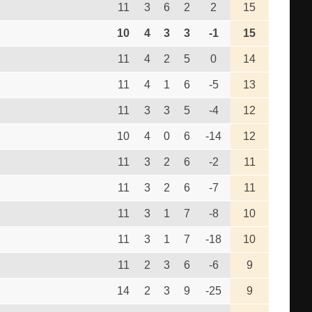
11
3
6
2
2
15
10
4
3
3
-1
15
11
4
2
5
0
14
11
4
1
6
-5
13
11
3
3
5
-4
12
10
4
0
6
-14
12
11
3
2
6
-2
11
11
3
2
6
-7
11
11
3
1
7
-8
10
11
3
1
7
-18
10
11
2
3
6
-6
9
14
2
3
9
-25
9