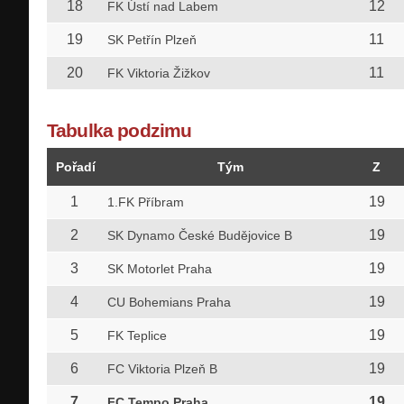
18
12
FK Ústí nad Labem
19
11
SK Petřín Plzeň
20
11
FK Viktoria Žižkov
Tabulka podzimu
Pořadí
Tým
Z
1
19
1.FK Příbram
2
19
SK Dynamo České Budějovice B
3
19
SK Motorlet Praha
4
19
CU Bohemians Praha
5
19
FK Teplice
6
19
FC Viktoria Plzeň B
7
19
FC Tempo Praha