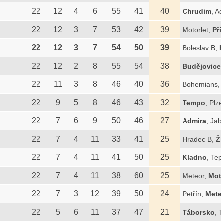
22
12
4
6
55
41
40
Chrudim
, A
22
12
3
7
53
42
39
Motorlet,
Př
22
12
3
7
54
50
39
Boleslav B,
22
12
2
8
55
54
38
Budějovice
22
11
3
8
46
40
36
Bohemians
22
9
5
8
46
43
32
Tempo
, Plz
22
7
6
9
50
46
27
Admira
, Ja
22
7
4
11
33
41
25
Hradec B,
Ž
22
7
4
11
41
50
25
Kladno
, Te
22
7
4
11
38
60
25
Meteor,
Mot
22
7
3
12
39
50
24
Petřín,
Mete
22
5
6
11
37
47
21
Táborsko
,