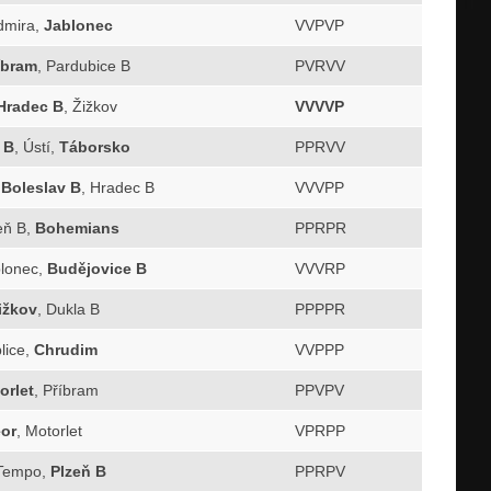
dmira,
Jablonec
VVPVP
íbram
, Pardubice B
PVRVV
Hradec B
, Žižkov
VVVVP
 B
, Ústí,
Táborsko
PPRVV
,
Boleslav B
, Hradec B
VVVPP
eň B,
Bohemians
PPRPR
blonec,
Budějovice B
VVVRP
ižkov
, Dukla B
PPPPR
plice,
Chrudim
VVPPP
orlet
, Příbram
PPVPV
or
, Motorlet
VPRPP
 Tempo,
Plzeň B
PPRPV