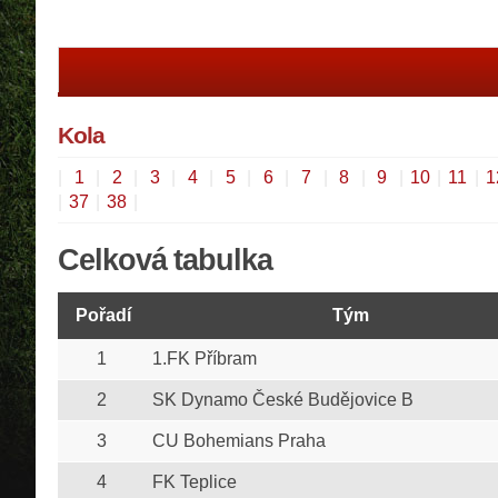
Kola
|
1
|
2
|
3
|
4
|
5
|
6
|
7
|
8
|
9
|
10
|
11
|
1
|
37
|
38
|
Celková tabulka
Pořadí
Tým
1
1.FK Příbram
2
SK Dynamo České Budějovice B
3
CU Bohemians Praha
4
FK Teplice