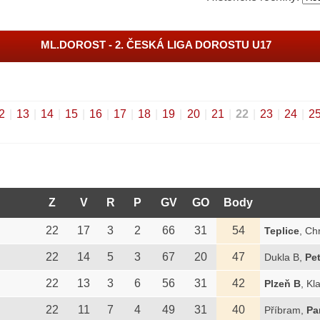
ML.DOROST - 2. ČESKÁ LIGA DOROSTU U17
2
|
13
|
14
|
15
|
16
|
17
|
18
|
19
|
20
|
21
|
22
|
23
|
24
|
2
Z
V
R
P
GV
GO
Body
22
17
3
2
66
31
54
Teplice
, Ch
22
14
5
3
67
20
47
Dukla B,
Pet
22
13
3
6
56
31
42
Plzeň B
, Kl
22
11
7
4
49
31
40
Příbram,
Pa