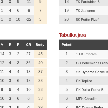
3
0
9
-11
9
18
FK Pardubice B
1
4
6
-8
7
19
FK Jablonec
1
0
10
-22
3
20
SK Petřín Plzeň
Tabulka jara
V
R
P
GR
Body
Pořadí
14
3
2
27
45
1
1.FK Příbram
12
4
3
36
40
2
CU Bohemians Prah
11
4
4
13
37
3
SK Dynamo České Bu
10
3
6
18
33
4
FK Teplice
9
6
4
10
33
5
FK Dukla Praha B
10
3
6
6
33
6
MFK Chrudim
10
3
6
-1
33
7
FC Tempo Praha