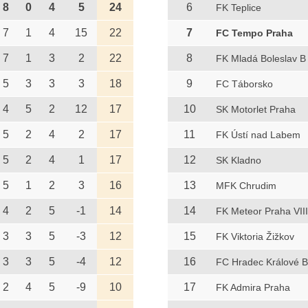
8
0
4
5
24
6
FK Teplice
7
1
4
15
22
7
FC Tempo Praha
7
1
3
2
22
8
FK Mladá Boleslav B
5
3
3
3
18
9
FC Táborsko
4
5
2
12
17
10
SK Motorlet Praha
5
2
4
2
17
11
FK Ústí nad Labem
5
2
4
1
17
12
SK Kladno
5
1
2
3
16
13
MFK Chrudim
4
2
5
-1
14
14
FK Meteor Praha VIII
3
3
5
-3
12
15
FK Viktoria Žižkov
3
3
5
-4
12
16
FC Hradec Králové B
2
4
5
-9
10
17
FK Admira Praha