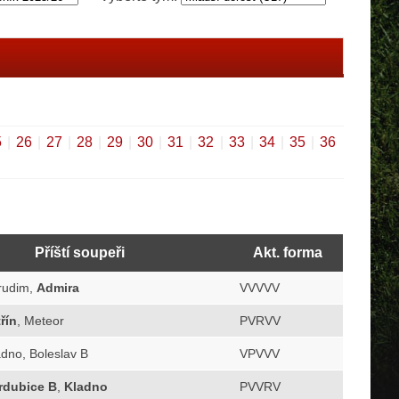
5
|
26
|
27
|
28
|
29
|
30
|
31
|
32
|
33
|
34
|
35
|
36
Příští soupeři
Akt. forma
rudim,
Admira
VVVVV
řín
, Meteor
PVRVV
adno, Boleslav B
VPVVV
rdubice B
,
Kladno
PVVRV