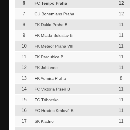
6
12
FC Tempo Praha
7
12
CU Bohemians Praha
8
11
FK Dukla Praha B
9
11
FK Mladá Boleslav B
10
11
FK Meteor Praha VIII
11
11
FK Pardubice B
12
11
FK Jablonec
13
8
FK Admira Praha
14
11
FC Viktoria Plzeň B
15
11
FC Táborsko
16
11
FC Hradec Králové B
17
11
SK Kladno