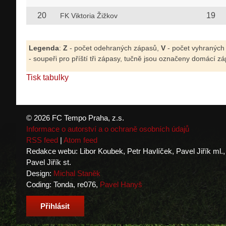
20
19
FK Viktoria Žižkov
Legenda
:
Z
- počet odehraných zápasů,
V
- počet vyhraných
- soupeři pro příští tři zápasy, tučně jsou označeny domácí zá
Tisk tabulky
© 2026 FC Tempo Praha, z.s.
Informace o autorství a o ochraně osobních údajů
RSS feed
|
Atom feed
Redakce webu: Libor Koubek, Petr Havlíček, Pavel Jiřík ml.,
Pavel Jiřík st.
Design:
Michal Staněk
Coding: Tonda, re076,
Pavel Hanyš
Přihlásit