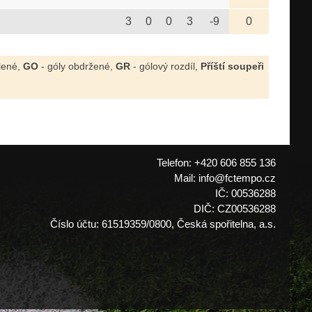
3
0
0
3
-9
0
elené,
GO
- góly obdržené,
GR
- gólový rozdíl,
Příští soupeři
Telefon: +420 606 855 136
Mail: info@fctempo.cz
IČ: 00536288
DIČ: CZ00536288
Číslo účtu: 61519359/0800, Česká spořitelna, a.s.