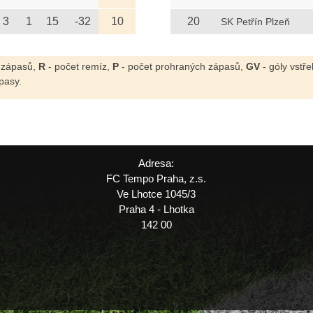
3
1
15
-32
10
20
SK Petřín Plzeň
 zápasů,
R
- počet remíz,
P
- počet prohraných zápasů,
GV
- góly vstř
pasy.
Adresa:
FC Tempo Praha, z.s.
Ve Lhotce 1045/3
Praha 4 - Lhotka
142 00