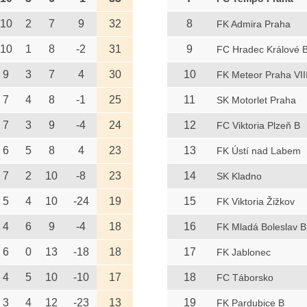
10
2
7
9
32
8
FK Admira Praha
10
1
8
-2
31
9
FC Hradec Králové 
9
3
7
4
30
10
FK Meteor Praha VII
7
4
8
-1
25
11
SK Motorlet Praha
7
3
9
-4
24
12
FC Viktoria Plzeň B
6
5
8
4
23
13
FK Ústí nad Labem
7
2
10
-8
23
14
SK Kladno
5
4
10
-24
19
15
FK Viktoria Žižkov
4
6
9
-4
18
16
FK Mladá Boleslav B
6
0
13
-18
18
17
FK Jablonec
4
5
10
-10
17
18
FC Táborsko
3
4
12
-23
13
19
FK Pardubice B