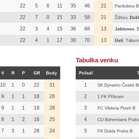
22
5
6
11
35
46
21
Pardubice B
22
7
0
15
33
58
21
Žižkov,
Duk
22
3
4
15
36
68
13
Jablonec
, 
22
4
1
17
30
70
13
Ústí
, Tábor
Tabulka venku
V
R
P
GR
Body
Pořadí
10
1
0
22
31
1
SK Dynamo České Bu
9
1
1
18
28
2
1.FK Příbram
9
1
1
18
28
3
FC Viktoria Plzeň B
8
1
2
16
25
4
CU Bohemians Prah
7
3
1
28
24
5
FK Dukla Praha B