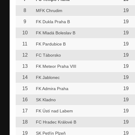
8
19
MFK Chrudim
9
19
FK Dukla Praha B
10
19
FK Mladá Boleslav B
11
19
FK Pardubice B
12
19
FC Táborsko
13
19
FK Meteor Praha VIII
14
19
FK Jablonec
15
19
FK Admira Praha
16
19
SK Kladno
17
19
FK Ústí nad Labem
18
19
FC Hradec Králové B
19
19
SK Petřín Plzeň